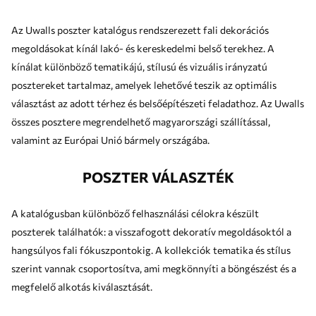
Az Uwalls poszter katalógus rendszerezett fali dekorációs
megoldásokat kínál lakó- és kereskedelmi belső terekhez. A
kínálat különböző tematikájú, stílusú és vizuális irányzatú
posztereket tartalmaz, amelyek lehetővé teszik az optimális
választást az adott térhez és belsőépítészeti feladathoz. Az Uwalls
összes posztere megrendelhető magyarországi szállítással,
valamint az Európai Unió bármely országába.
POSZTER VÁLASZTÉK
A katalógusban különböző felhasználási célokra készült
poszterek találhatók: a visszafogott dekoratív megoldásoktól a
hangsúlyos fali fókuszpontokig. A kollekciók tematika és stílus
szerint vannak csoportosítva, ami megkönnyíti a böngészést és a
megfelelő alkotás kiválasztását.