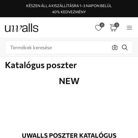
KÉSZEN ÁLL A KISZÁLLÍTÁSRA 1–3 NAPON BELÜL
40% KEDVEZMÉNY
0
0
Katalógus poszter
NEW
UWALLS POSZTER KATALÓGUS