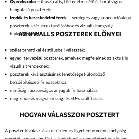
Gyerekszoba
— illusztratív, történetmesélő és barátságos
hangulatú poszterek;
Irodák és kereskedelmi terek
— semleges vagy koncepcióalapú
poszterek a tér strukturálásához és vizuális hangsúly
AZ UWALLS POSZTEREK ELŐNYEI
kialakításához.
széles tematikai és stílusbeli választék;
egyedi tervezésű poszterek, amelyek megfelelnek az aktuális
vizuális trendeknek;
poszterek kiválasztásának lehetősége különböző
belsőépítészeti feladatokhoz;
minőségi, biztonságos anyagok felhasználása;
megrendelés magyarországi és EU-s szállítással.
HOGYAN VÁLASSZON POSZTERT
A poszter kiválasztásakor érdemes figyelembe venni a helyiség
méretét, a megvilágítást, a funkcionális rendeltetést és a kívánt