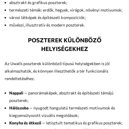
absztrakt és grafikus poszterek;
természeti témák: erdők, hegyek, virágok, növényi motívumok;
városi látképek és építészeti kompozíciók;
művészi, illusztratív és modern poszterek.
POSZTEREK KÜLÖNBÖZŐ
HELYISÉGEKHEZ
Az Uwalls poszterek különböző típusú helyiségekben is jól
alkalmazhatók, és könnyen illeszthetők a tér funkcionális
rendeltetéséhez.
Nappali
— panorámaképek, absztrakt és építészeti témájú
poszterek;
Hálószoba
— nyugodt hangulatú természeti motívumok és
kiegyensúlyozott vizuális megoldások;
Konyha és étkező
— letisztult tematikus és grafikus poszterek;