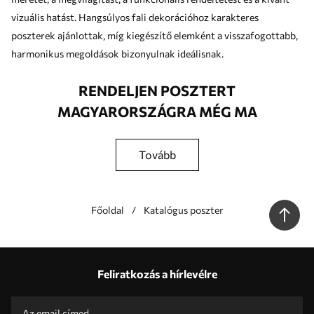
vizuális hatást. Hangsúlyos fali dekorációhoz karakteres
poszterek ajánlottak, míg kiegészítő elemként a visszafogottabb,
harmonikus megoldások bizonyulnak ideálisnak.
RENDELJEN POSZTERT
MAGYARORSZÁGRA MÉG MA
tovább
Főoldal
Katalógus poszter
Előnyeink
Válaszok:
1
Feliratkozás a hírlevélre
Gyártás egyedi méretek szerint
Vegyen részt a 2025-ös ünnepi akciókban és kapjon kedvezményt
Ingyenes professzionális képszerkesztés
Promo kódok kedvezményekkel rendelni!