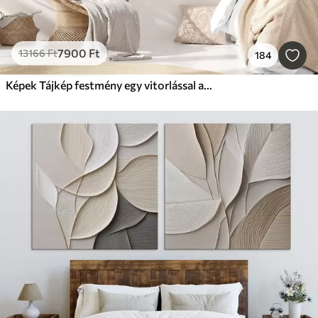
7900
Ft
13166
Ft
184
Képek Tájkép festmény egy vitorlással a nyugodt tengeren, narancssárga és sárga égbolt, távoli hegyek