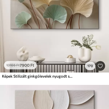
Legnépszerűbb
Mindent visszaállítani
7900
Ft
13166
Ft
170
Képek Stilizált ginkgólevelek nyugodt színekben