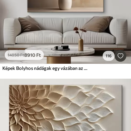
8910
Ft
14850
Ft
116
Képek Bolyhos nádágak egy vázában az asztalon