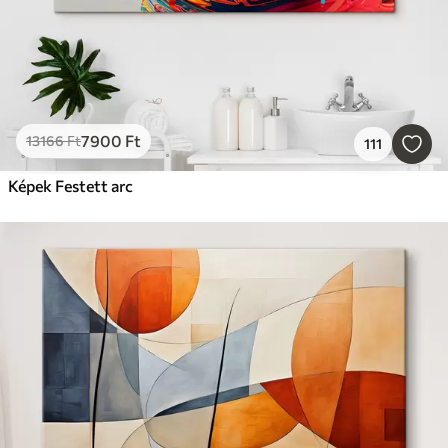
7900
Ft
13166
Ft
111
Képek Festett arc