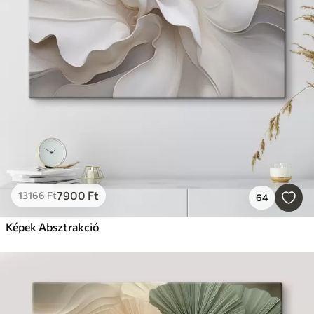
7900
Ft
13166
Ft
64
Képek Absztrakció