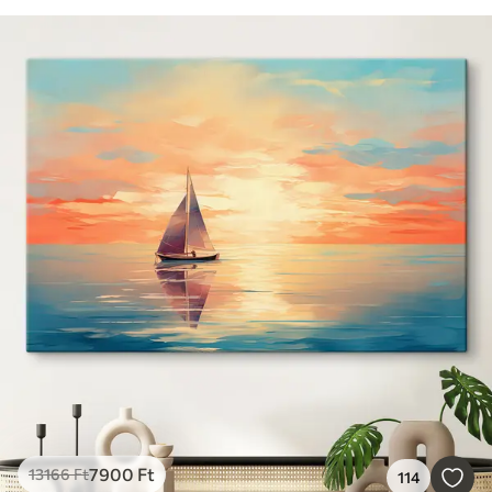
7900
Ft
13166
Ft
114