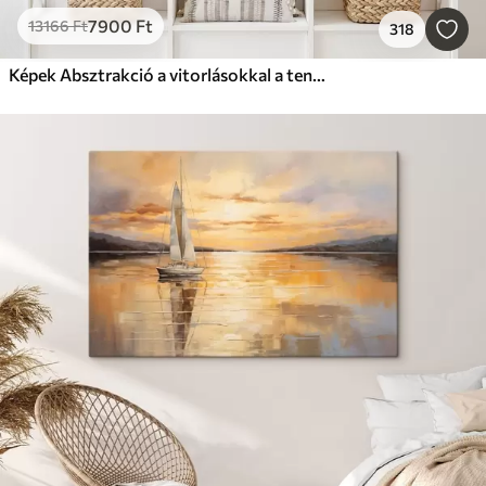
7900
Ft
13166
Ft
318
Képek Absztrakció a vitorlásokkal a tengeren, akril stílusban, naplemente