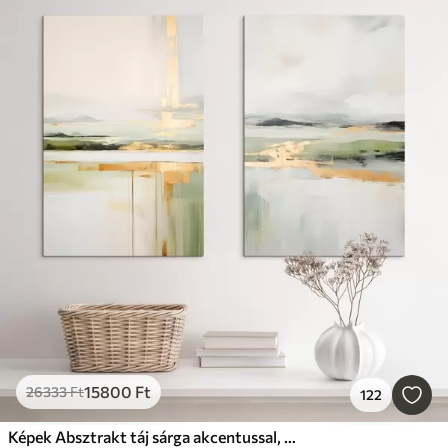
15800
Ft
26333
Ft
122
Képek Absztrakt táj sárga akcentussal, minimalista kompozíció földből, vízből és égből, tompított színekkel