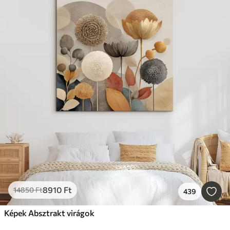
8910
Ft
14850
Ft
439
Képek Absztrakt virágok