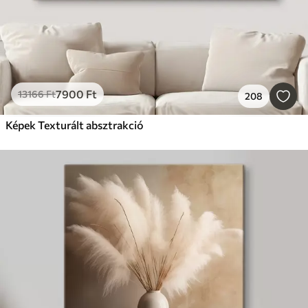
7900
Ft
13166
Ft
208
Képek Texturált absztrakció