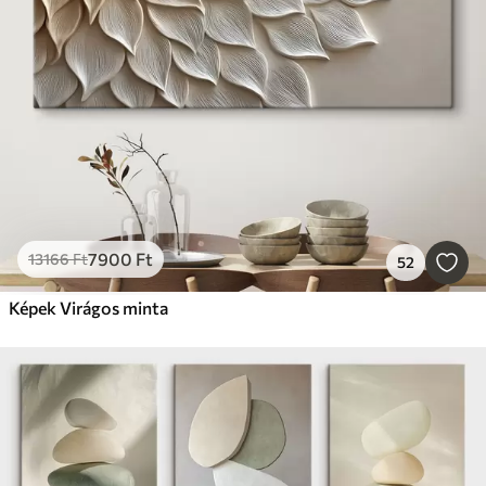
7900
Ft
13166
Ft
52
Képek Virágos minta