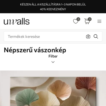
KÉSZEN ÁLL A KISZÁLLÍTÁSRA 1–3 NAPON BELÜL
40% KEDVEZMÉNY
0
0
Népszerű vászonkép
Filter
Címkék
Képformátum
Színes
Népszerű vászonkép