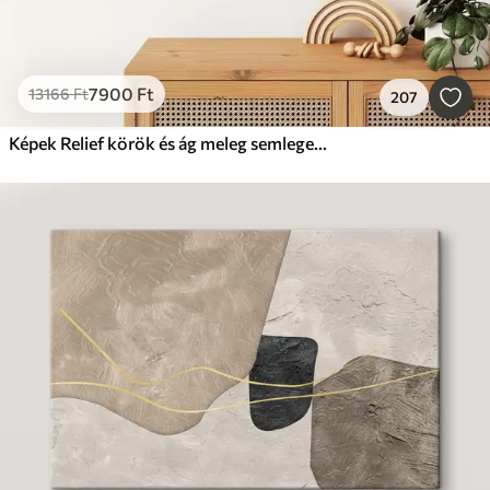
7900
Ft
13166
Ft
207
Képek Relief körök és ág meleg semleges színekben