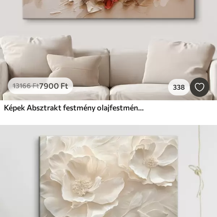
7900
Ft
13166
Ft
338
Képek Absztrakt festmény olajfestmény stílusban