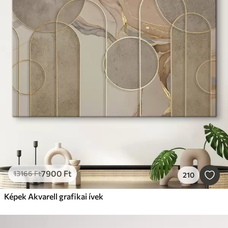
7900
Ft
13166
Ft
210
Képek Akvarell grafikai ívek