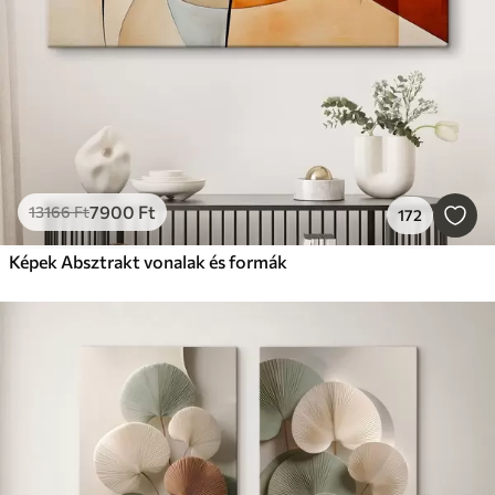
7900
Ft
13166
Ft
172
Képek Absztrakt vonalak és formák