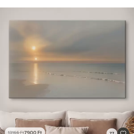
7900
Ft
13166
Ft
77