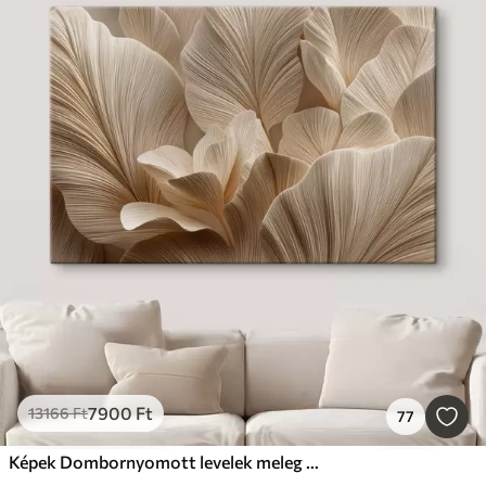
7900
Ft
13166
Ft
77
Képek Dombornyomott levelek meleg bézs árnyalatokban