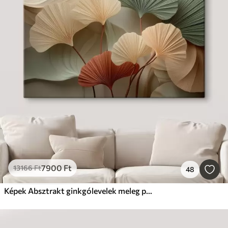
7900
Ft
13166
Ft
48
Képek Absztrakt ginkgólevelek meleg pasztell színekben