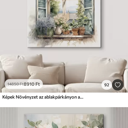
8910
Ft
14850
Ft
92
Képek Növényzet az ablakpárkányon akvarell utánzata