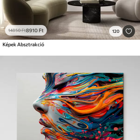
8910
Ft
14850
Ft
120
Képek Absztrakció