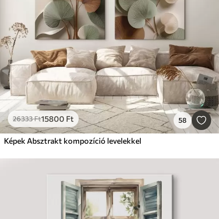
15800
Ft
26333
Ft
58
Képek Absztrakt kompozíció levelekkel