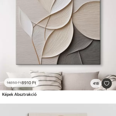
8910
Ft
14850
Ft
418
Képek Absztrakció