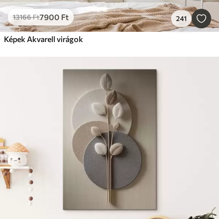
7900
Ft
13166
Ft
241
Képek Akvarell virágok