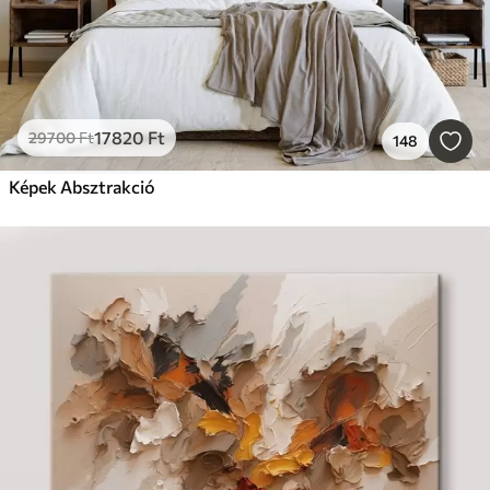
17820
Ft
29700
Ft
148
Képek Absztrakció