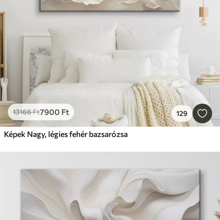
7900
Ft
13166
Ft
129
Képek Nagy, légies fehér bazsarózsa