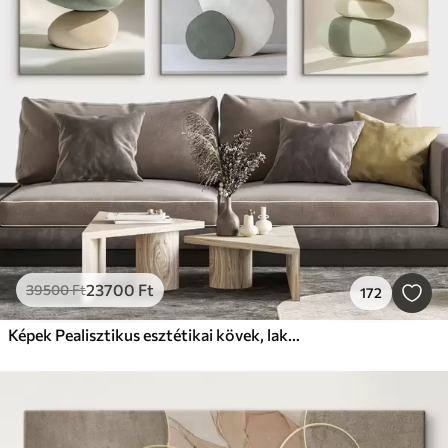
23700
Ft
39500
Ft
172
Képek Pealisztikus esztétikai kövek, lakberendezés, természetes megvilágítás