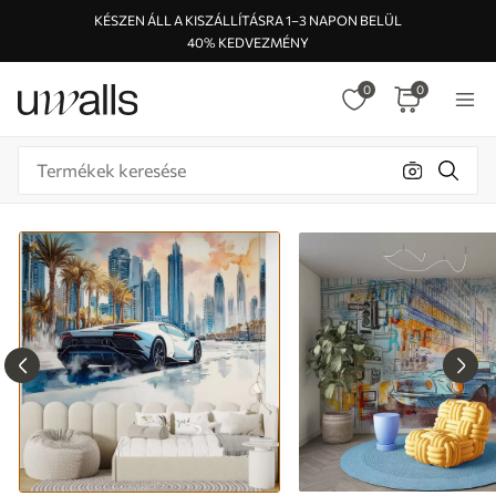
KÉSZEN ÁLL A KISZÁLLÍTÁSRA 1–3 NAPON BELÜL
40% KEDVEZMÉNY
0
0