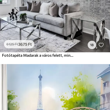
3675
Ft
6125
Ft
18
Fotótapéta Madarak a város felett, minimalizmus