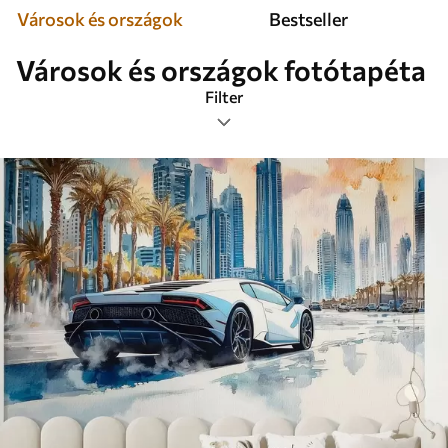
Városok és országok
Bestseller
Városok és országok fotótapéta
Filter
Címkék
Képformátum
Színes
Smart
Mindent visszaállítani