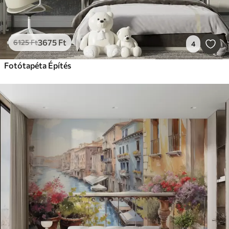
3675
Ft
6125
Ft
4
Fotótapéta Építés