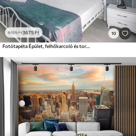
3675
Ft
6125
Ft
10
Fotótapéta Épület, felhőkarcoló és torony