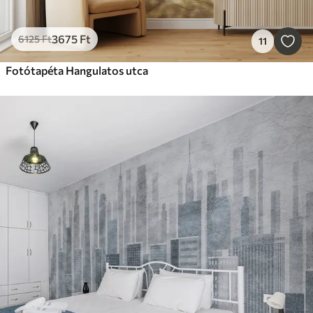
3675
Ft
6125
Ft
11
Fotótapéta Hangulatos utca