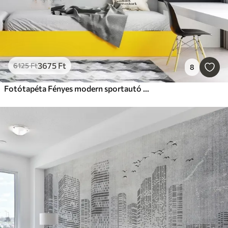
3675
Ft
6125
Ft
8
Fotótapéta Fényes modern sportautó a pálmafák és felhőkarcolók hátterében a la prima akvarell technikával