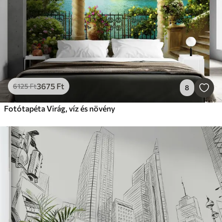
3675
Ft
6125
Ft
8
Fotótapéta Virág, víz és növény