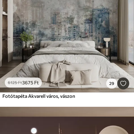
3675
Ft
6125
Ft
29
Fotótapéta Akvarell város, vászon