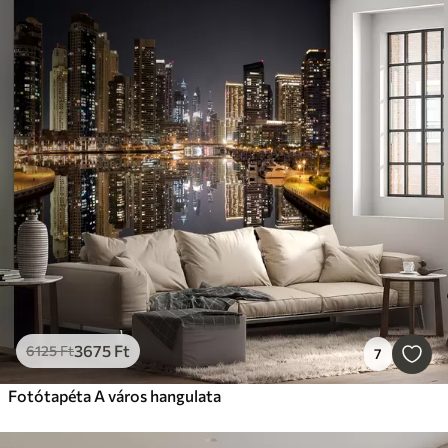
3675
Ft
6125
Ft
7
Fotótapéta A város hangulata