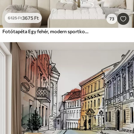
3675
Ft
6125
Ft
73
Fotótapéta Egy fehér, modern sportkocsi száguld a pálmafák és felhőkarcolók hátterében, szabad akvarell technikával