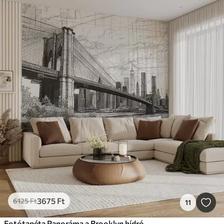
3675
Ft
6125
Ft
11
Fotótapéta Panoráma a Brooklyn hídról, vázlatos retro technikával, vonalakkal és karcolásokkal készült