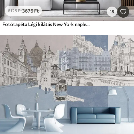
3675
Ft
6125
Ft
18
Fotótapéta Légi kilátás New York naplementére