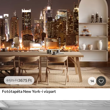
3675
Ft
6125
Ft
14
Fotótapéta New York-i vízpart