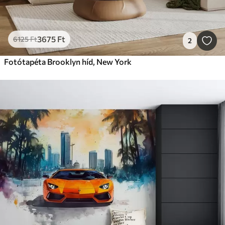
3675
Ft
6125
Ft
2
Fotótapéta Brooklyn híd, New York