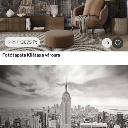
3675
Ft
6125
Ft
19
Fotótapéta Kilátás a városra