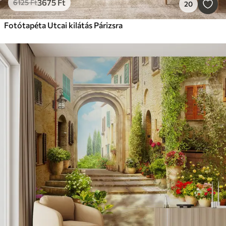
3675
Ft
6125
Ft
20
Fotótapéta Utcai kilátás Párizsra