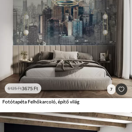
3675
Ft
6125
Ft
7
Fotótapéta Felhőkarcoló, építő világ