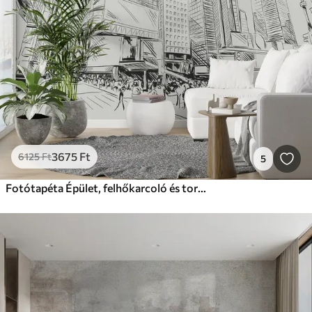
3675
Ft
6125
Ft
5
Fotótapéta Épület, felhőkarcoló és toronyház