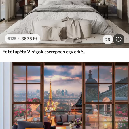
3675
Ft
6125
Ft
23
Fotótapéta Virágok cserépben egy erkélyen Velencében akvarell