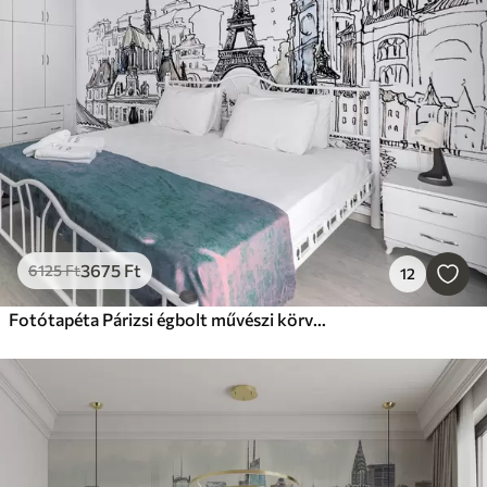
3675
Ft
6125
Ft
12
Fotótapéta Párizsi égbolt művészi körvonalakban