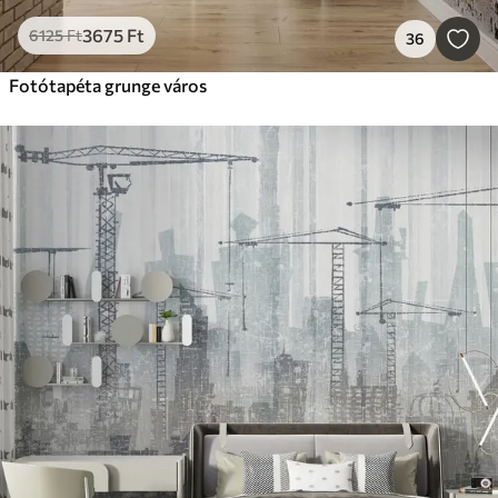
3675
Ft
6125
Ft
36
Fotótapéta grunge város