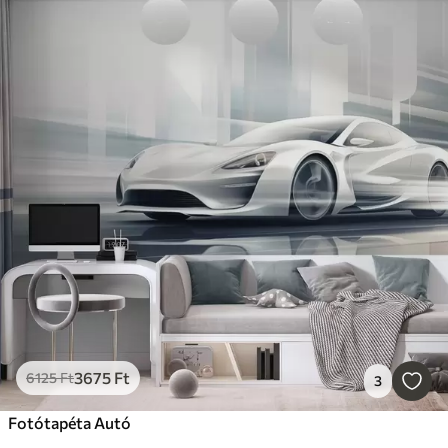
3675
Ft
6125
Ft
3
Fotótapéta Autó