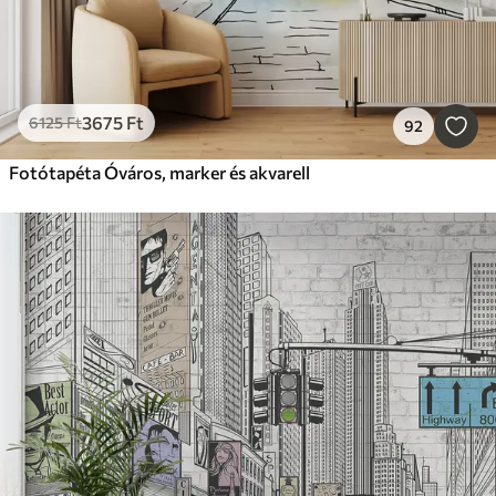
3675
Ft
6125
Ft
92
Fotótapéta Óváros, marker és akvarell