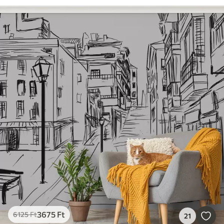
3675
Ft
6125
Ft
21