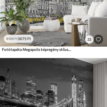
3675
Ft
6125
Ft
22
Fotótapéta Megapolis képregény stílusban