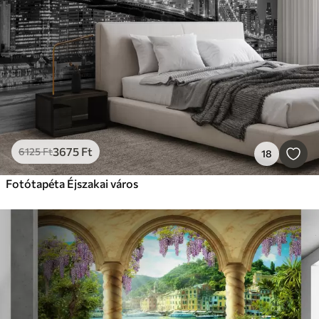
3675
Ft
6125
Ft
18
Fotótapéta Éjszakai város