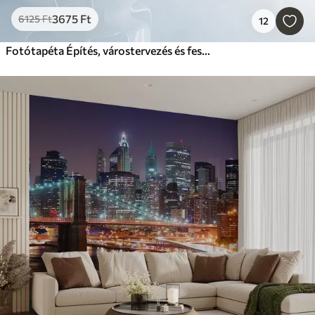
3675
Ft
6125
Ft
12
Fotótapéta Építés, várostervezés és festészet