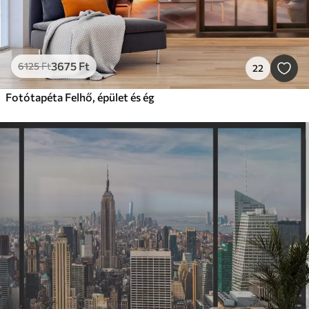
3675
Ft
6125
Ft
22
Fotótapéta Felhő, épület és ég