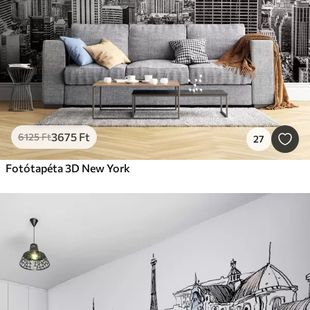
3675
Ft
6125
Ft
27
Fotótapéta 3D New York