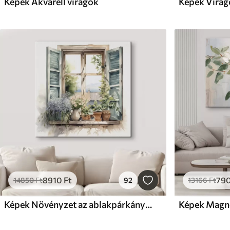
Képek Akvarell virágok
Képek Virág
8910
Ft
79
14850
Ft
92
13166
Ft
Képek Növényzet az ablakpárkányon akvarell utánzata