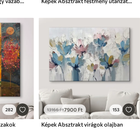
Képek Bolyhos nádágak egy vázában az asztalon
Képek Absztrakt festmény utánzat narancssárga és szürke körökkel, levelekkel és ágakkal, modern stílusban, akvarellhatással
7900
Ft
282
13166
Ft
153
vszakok
Képek Absztrakt virágok olajban