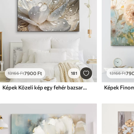
7900
Ft
79
13166
Ft
181
13166
Ft
Képek Közeli kép egy fehér bazsarózsa virágról, vízcseppekkel a szirmokon, elmosódott háttér előtt