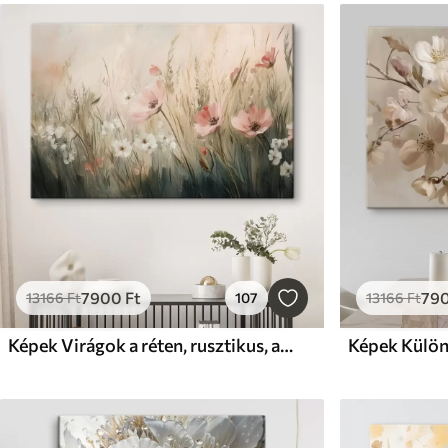
7900
Ft
79
13166
Ft
107
13166
Ft
Képek Virágok a réten, rusztikus, akril stílusban
Képek Külön