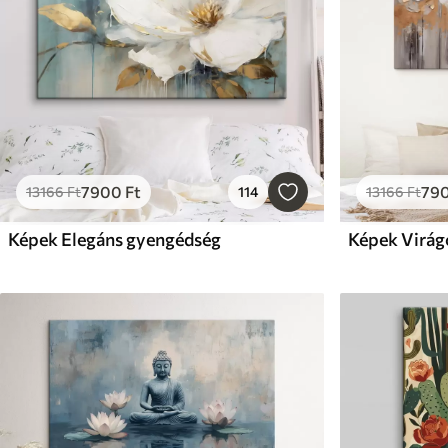
7900
Ft
79
13166
Ft
114
13166
Ft
Képek Elegáns gyengédség