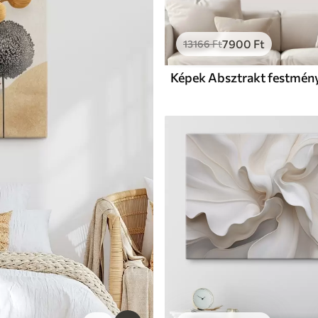
7900
Ft
13166
Ft