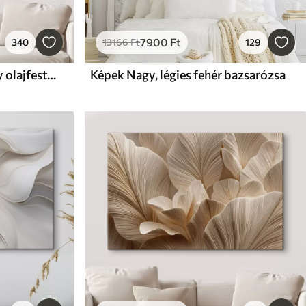
7900
Ft
340
13166
Ft
129
Képek Absztrakt festmény olajfestmény stílusban
Képek Nagy, légies fehér bazsarózsa