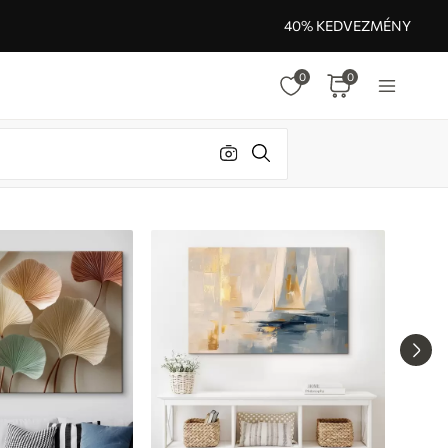
40% KEDVEZMÉNY
0
0