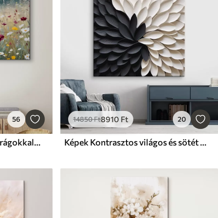
8910
Ft
56
14850
Ft
20
Képek Egy színes rét vadvirágokkal, elmosódott erdővel a háttérben
Képek Kontrasztos világos és sötét szirmok virágformában