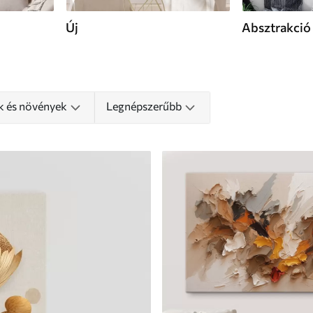
Új
Absztrakció
k és növények
Legnépszerűbb