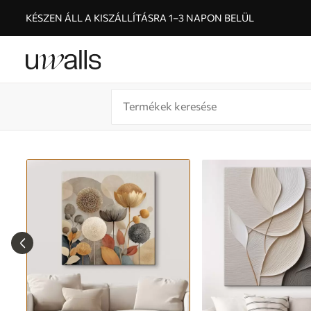
KÉSZEN ÁLL A KISZÁLLÍTÁSRA 1–3 NAPON BELÜL