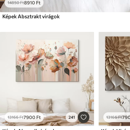
8910
Ft
14850
Ft
Képek Absztrakt virágok
7900
Ft
79
13166
Ft
241
13166
Ft