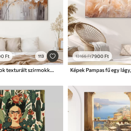
00
Ft
7900
Ft
113
13166
Ft
Képek Virágok texturált szirmokkal, lágy, tompa háttérrel, absztrakt színfoltokkal és függőleges vonalakkal