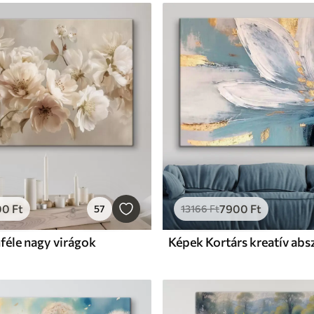
00
Ft
7900
Ft
57
13166
Ft
féle nagy virágok