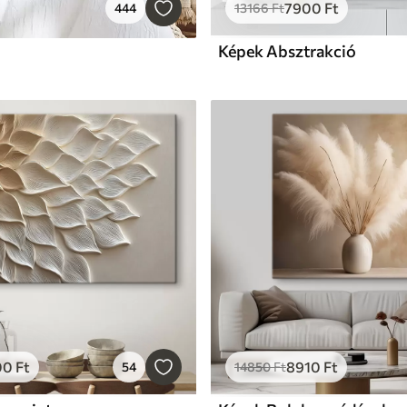
7900
Ft
444
13166
Ft
Képek Absztrakció
00
Ft
8910
Ft
54
14850
Ft