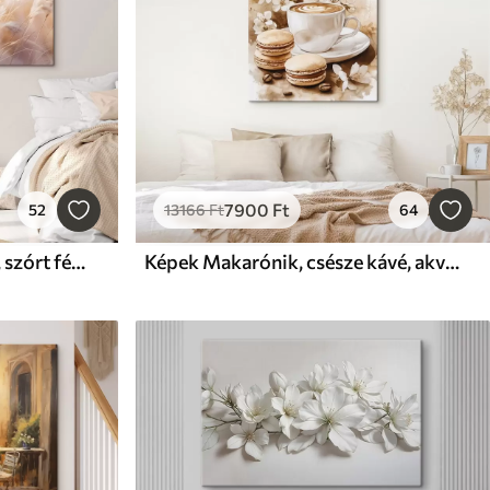
7900
Ft
52
13166
Ft
64
Képek Pampas fű egy lágy, szórt fény, ami egy meleg, a háttér egy keveréke pasztell színek
Képek Makarónik, csésze kávé, akvarell stílus, bézs színek, jázmin virágok