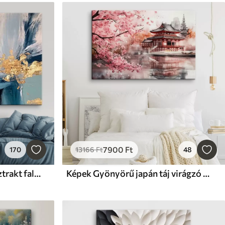
7900
Ft
170
13166
Ft
48
Képek Kortárs kreatív absztrakt fali művészet
Képek Gyönyörű japán táj virágzó cseresznyefával és házzal a tavon