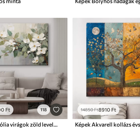
os minta
00
Ft
8910
Ft
118
14850
Ft
Képek Magnólia virágok zöld levelekkel egy ágon, impasto texturált stílus, lágy színpaletta
Képek Akvarell kollázs é