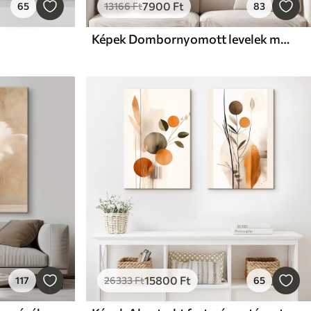
7900
Ft
65
13166
Ft
83
Képek Dombornyomott levelek meleg bézs árnyalatokban
15800
Ft
117
26333
Ft
65