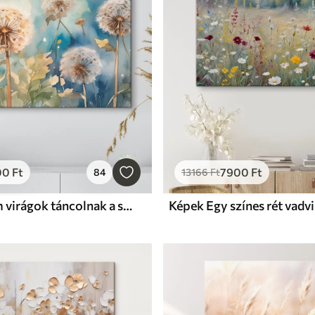
00
Ft
7900
Ft
84
13166
Ft
Képek Finom virágok táncolnak a szélben