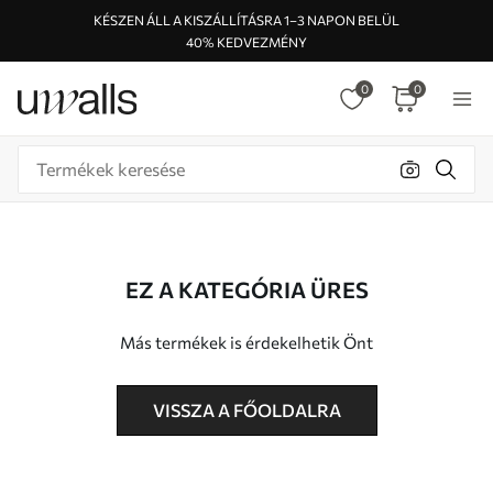
KÉSZEN ÁLL A KISZÁLLÍTÁSRA 1–3 NAPON BELÜL
40% KEDVEZMÉNY
0
0
EZ A KATEGÓRIA ÜRES
Más termékek is érdekelhetik Önt
VISSZA A FŐOLDALRA