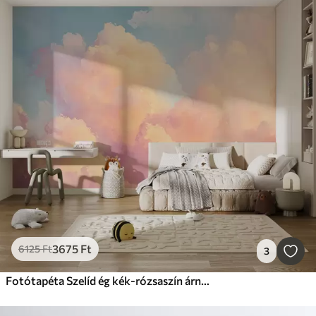
3675
Ft
6125
Ft
3
Fotótapéta Szelíd ég kék-rózsaszín árnyalatokkal