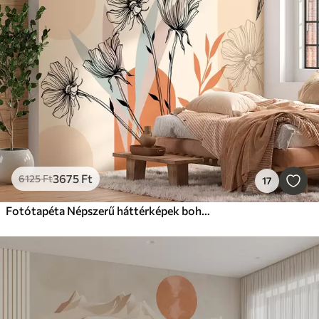
3675
Ft
6125
Ft
17
Fotótapéta Népszerű háttérképek boho stílusban virágokkal