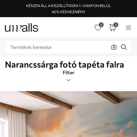
KÉSZEN ÁLL A KISZÁLLÍTÁSRA 1–3 NAPON BELÜL
40% KEDVEZMÉNY
0
0
Narancssárga fotó tapéta falra
Filter
Címkék
Képformátum
Narancs
Smart