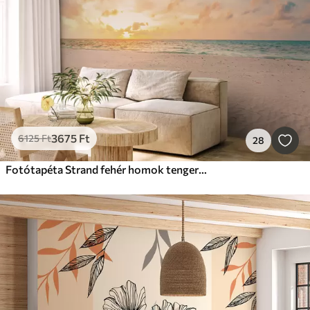
Mindent visszaállítani
3675
Ft
6125
Ft
28
Fotótapéta Strand fehér homok tenger és hullámok