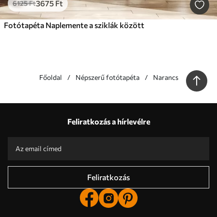
3675
Ft
6125
Ft
Fotótapéta Naplemente a sziklák között
Főoldal
Népszerű fotótapéta
Narancs
Előnyeink
Válaszok:
1
Feliratkozás a hírlevélre
Gyártás egyedi méretek szerint
Vegyen részt a 2025-ös ünnepi akciókban és kapjon kedvezményt
Ingyenes professzionális képszerkesztés
Promo kódok kedvezményekkel rendelni!
Feliratkozás