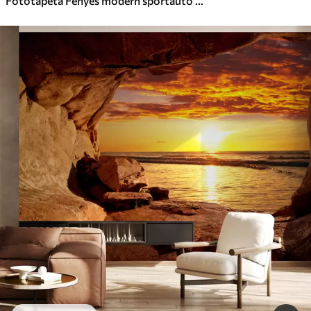
Fotótapéta Fényes modern sportautó a pálmafák és felhőkarcolók hátterében a la prima akvarell technikával