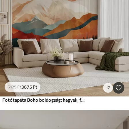
3675
Ft
6125
Ft
17
Fotótapéta Boho boldogság: hegyek, fák és napsütéses nyugodt táj