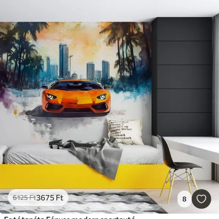
3675
Ft
6125
Ft
8