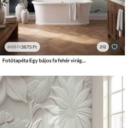
3675
Ft
6125
Ft
212
Fotótapéta Egy bájos fa fehér virágokkal a felhők hátterében, érdekes stílusban, finom meleg színekben