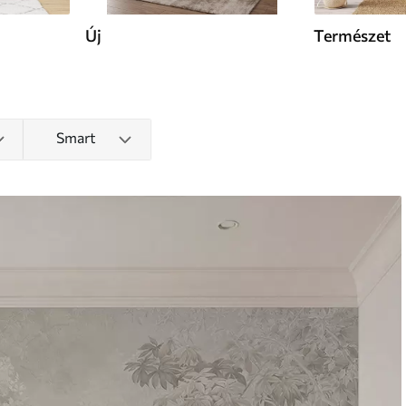
Új
Természet
Smart