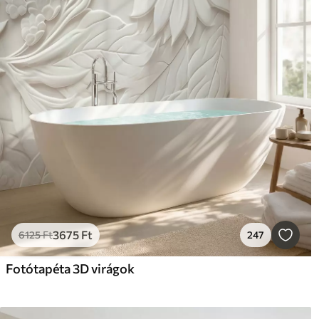
3675
Ft
6125
Ft
247
Fotótapéta 3D virágok