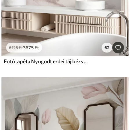
3675
Ft
6125
Ft
62
Fotótapéta Nyugodt erdei táj bézs színpalettával