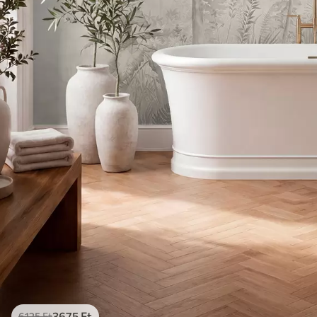
3675
Ft
6125
Ft