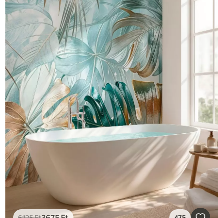
3675
Ft
6125
Ft
475