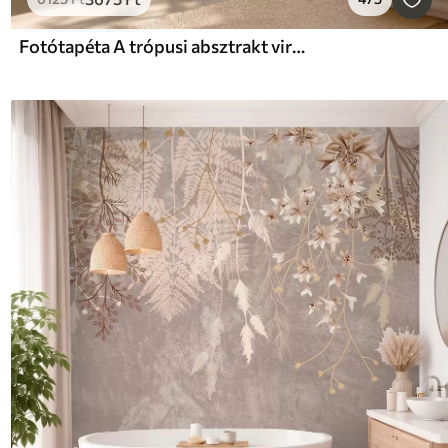
Fotótapéta A trópusi absztrakt virágmintás, nagy pálmalevelekkel, kék és bézs árnyalatokkal buja légkört teremt