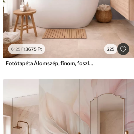
3675
Ft
6125
Ft
225
Fotótapéta Álomszép, finom, foszlós növények, tüskék és virágok barna pasztell színekben, ködös, texturált háttér előtt