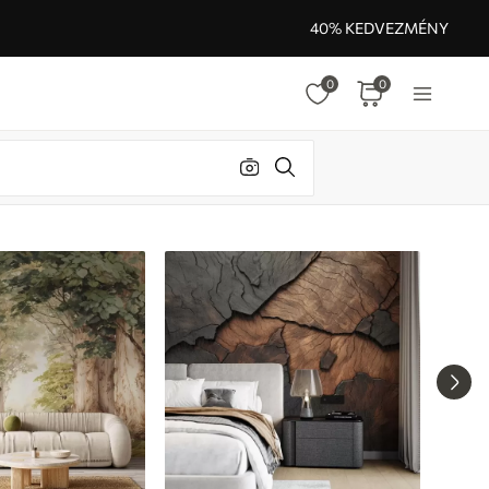
40% KEDVEZMÉNY
0
0