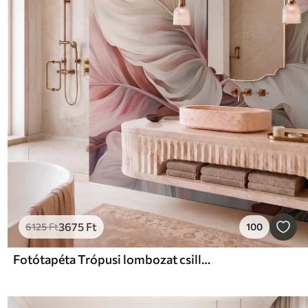
3675
Ft
6125
Ft
100
Fotótapéta Trópusi lombozat csillogó színekkel