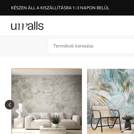
KÉSZEN ÁLL A KISZÁLLÍTÁSRA 1–3 NAPON BELÜL