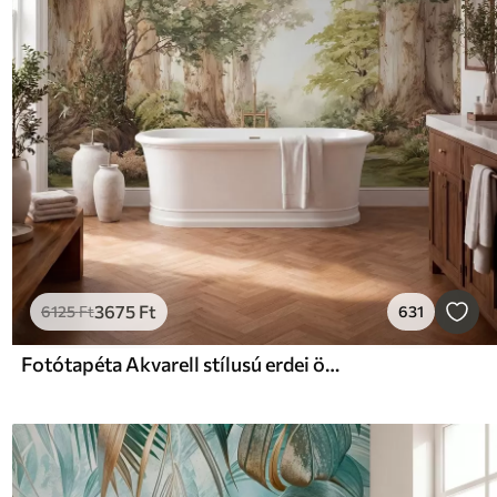
3675
Ft
6125
Ft
631
Fotótapéta Akvarell stílusú erdei ösvény hatalmas fák között