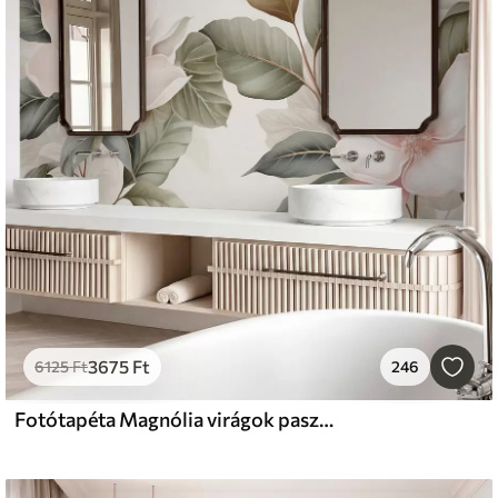
3675
Ft
6125
Ft
246
Fotótapéta Magnólia virágok pasztell színű levelekkel, fehér, rózsaszín és zöld, puha, finom, akvarell stílusban