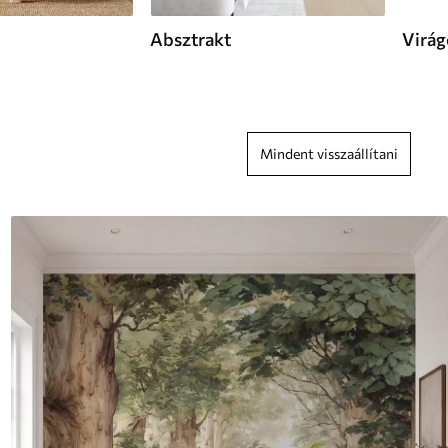
Absztrakt
Virág
Mindent visszaállítani