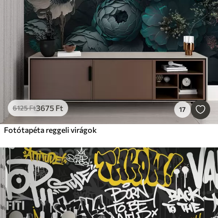
3675
Ft
6125
Ft
17
Fotótapéta reggeli virágok