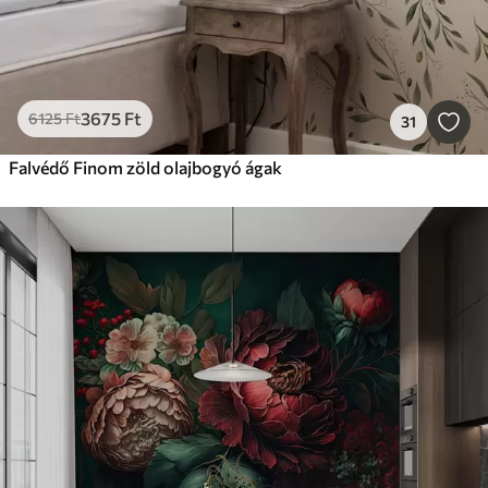
3675
Ft
6125
Ft
31
Falvédő Finom zöld olajbogyó ágak