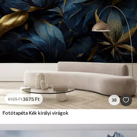
3675
Ft
6125
Ft
38
Fotótapéta Kék királyi virágok