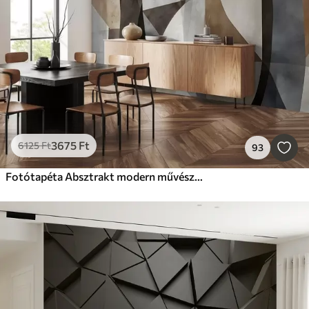
3675
Ft
6125
Ft
93
Fotótapéta Absztrakt modern művészeti texturális geometriai formák barna, szürke és bézs árnyalatokban