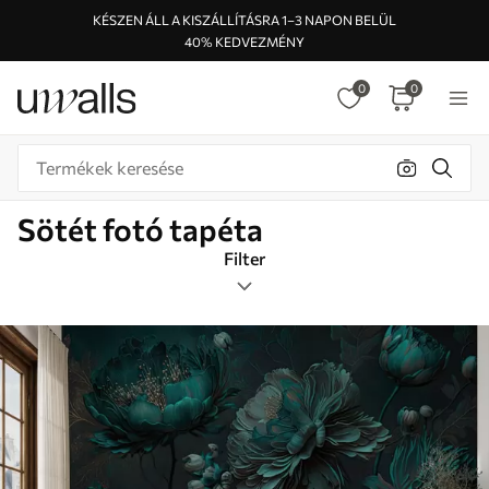
KÉSZEN ÁLL A KISZÁLLÍTÁSRA 1–3 NAPON BELÜL
40% KEDVEZMÉNY
0
0
Sötét fotó tapéta
Filter
Címkék
Képformátum
Sötét
Smart