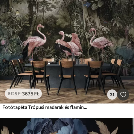
3675
Ft
6125
Ft
31
Fotótapéta Trópusi madarak és flamingók a dzsungelben