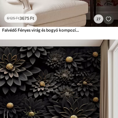
3675
Ft
6125
Ft
27
Falvédő Fényes virág és bogyó kompozíció papagájokkal