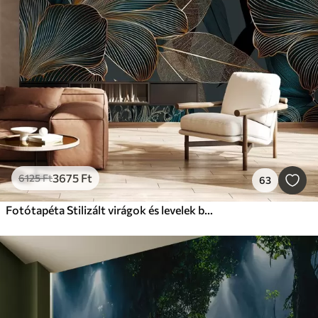
3675
Ft
6125
Ft
63
Fotótapéta Stilizált virágok és levelek bonyolult vonalvezetéssel, sötét háttéren a teal és a sárga árnyalataiban