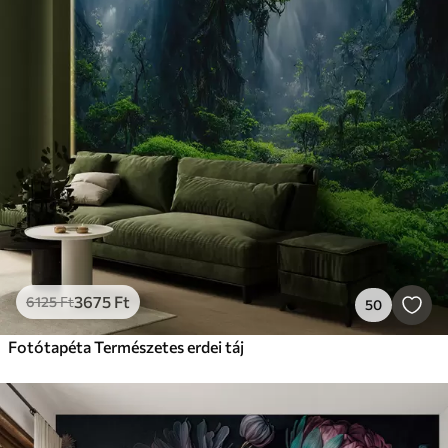
3675
Ft
6125
Ft
50
Fotótapéta Természetes erdei táj