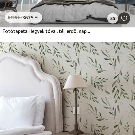
3675
Ft
6125
Ft
35
Fotótapéta Hegyek tóval, tél, erdő, naplemente, természet, égbolt, természet