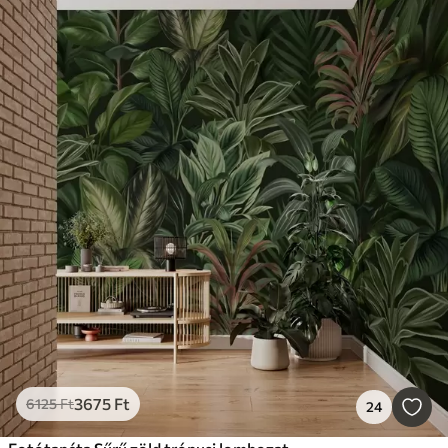
3675
Ft
6125
Ft
24