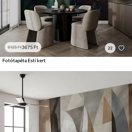
3675
Ft
6125
Ft
22
Fotótapéta Esti kert