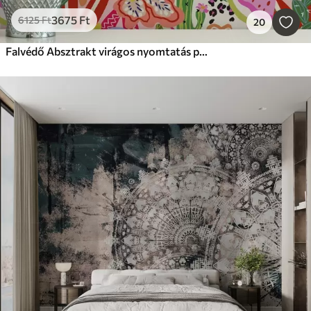
3675
Ft
6125
Ft
20
Falvédő Absztrakt virágos nyomtatás pop art stílusban