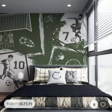
3675
Ft
6125
Ft
6