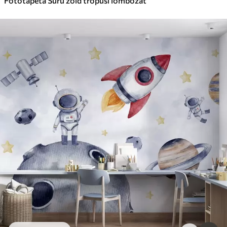
Fotótapéta Sűrű zöld trópusi lombozat