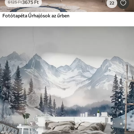
3675
Ft
6125
Ft
22
Fotótapéta Űrhajósok az űrben