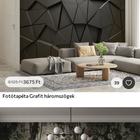
3675
Ft
6125
Ft
39
Fotótapéta Grafit háromszögek