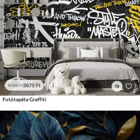
3675
Ft
6125
Ft
19
Fotótapéta Graffiti