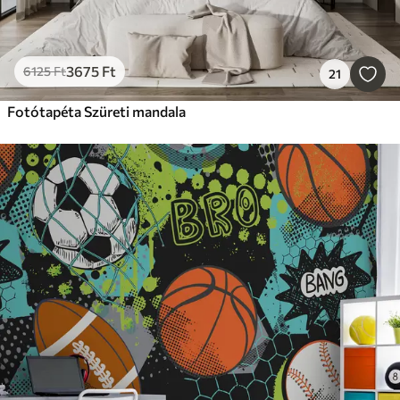
3675
Ft
6125
Ft
21
Fotótapéta Szüreti mandala