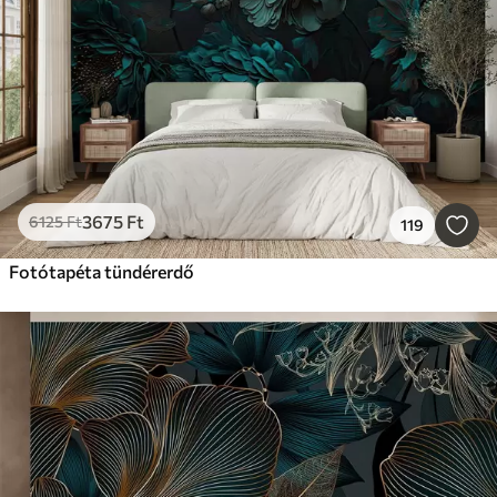
Mindent visszaállítani
3675
Ft
6125
Ft
119
Fotótapéta tündérerdő