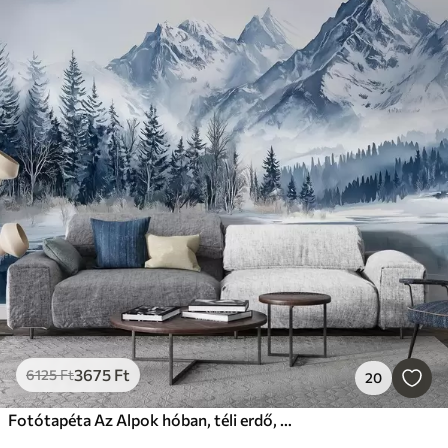
3675
Ft
6125
Ft
20
Fotótapéta Az Alpok hóban, téli erdő, befagyott tó, kék színpaletta