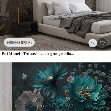
3675
Ft
6125
Ft
19
Fotótapéta Trópusi levelek grunge stílusban