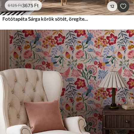
3675
Ft
6125
Ft
12
Fotótapéta Sárga körök sötét, öregített háttéren