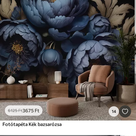
3675
Ft
6125
Ft
14
Fotótapéta Kék bazsarózsa