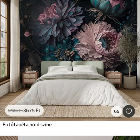
3675
Ft
6125
Ft
65
Fotótapéta hold színe