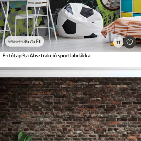
3675
Ft
6125
Ft
11
Fotótapéta Absztrakció sportlabdákkal