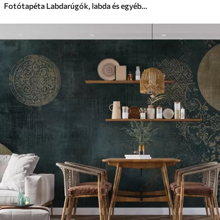
Fotótapéta Labdarúgók, labda és egyéb labdarúgó attribútumok zöld tónusokban