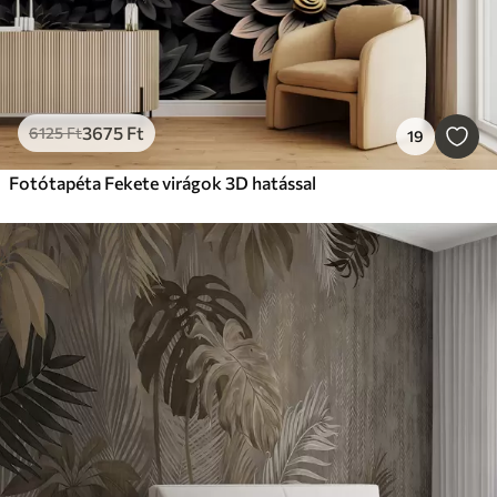
3675
Ft
6125
Ft
19
Fotótapéta Fekete virágok 3D hatással