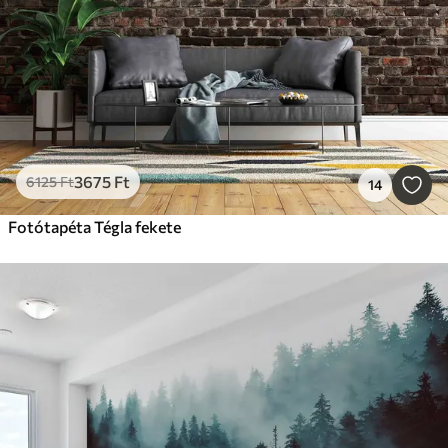
3675
Ft
6125
Ft
14
Fotótapéta Tégla fekete