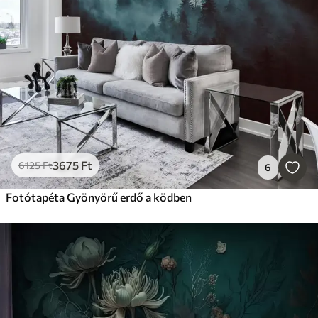
3675
Ft
6125
Ft
6
Fotótapéta Gyönyörű erdő a ködben