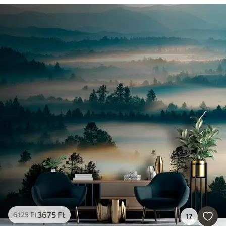
3675
Ft
6125
Ft
17