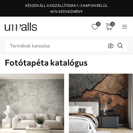
KÉSZEN ÁLL A KISZÁLLÍTÁSRA 1–3 NAPON BELÜL
40% KEDVEZMÉNY
0
0
Fotótapéta katalógus