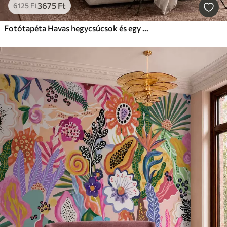
3675
Ft
6125
Ft
Fotótapéta Havas hegycsúcsok és egy nyugodt tó, amelyben tükörszerűen tükröződik a táj