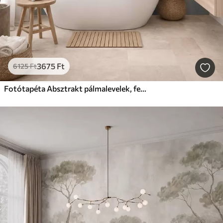
3675
Ft
6125
Ft
Fotótapéta Absztrakt pálmalevelek, festményutánzat