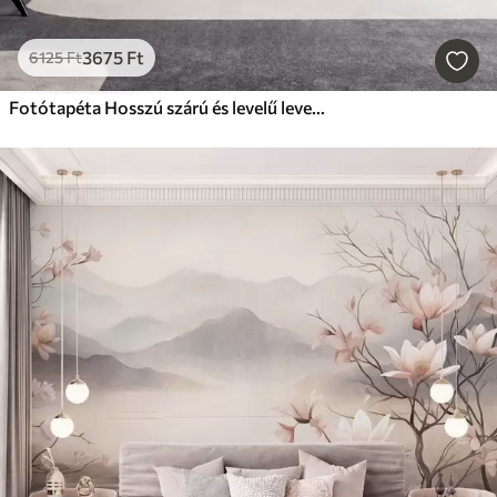
3675
Ft
6125
Ft
Fotótapéta Hosszú szárú és levelű levendulavirágok, lágy pasztell színekkel és textúrával készült művészeti alkotás