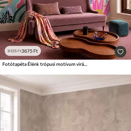
3675
Ft
6125
Ft
Fotótapéta Élénk trópusi motívum virágokkal, levelekkel és színes gyümölcsökkel