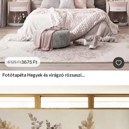
3675
Ft
6125
Ft
Fotótapéta Hegyek és virágzó rózsaszín magnóliaágak, textúrált tájkép