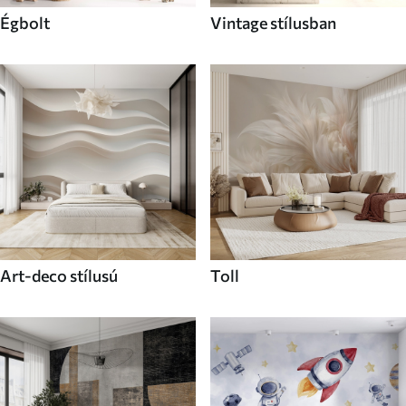
Égbolt
Vintage stílusban
Art-deco stílusú
Toll