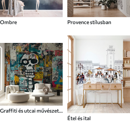
Ombre
Provence stílusban
Graffiti és utcai művészet
Étel és ital
stílusú