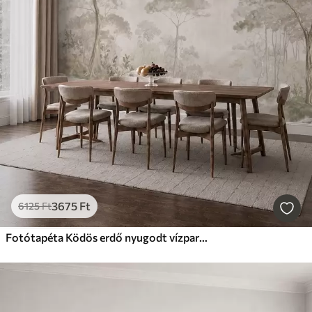
3675
Ft
6125
Ft
Fotótapéta Ködös erdő nyugodt vízparton, lágy, természetes pasztell árnyalatokban