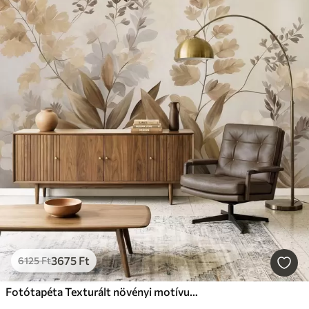
3675
Ft
6125
Ft
Fotótapéta Texturált növényi motívumok, különféle növények és levelek barna és bézs árnyalatokban