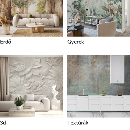
Erdő
Gyerek
3d
Textúrák