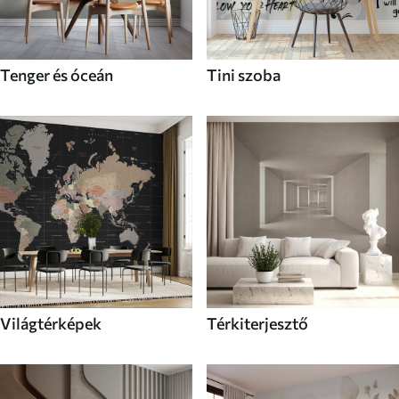
Tenger és óceán
Tini szoba
Világtérképek
Térkiterjesztő