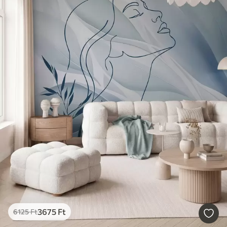
3675
Ft
6125
Ft