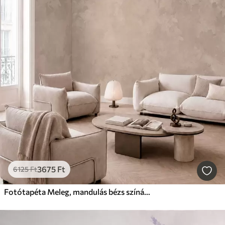
3675
Ft
6125
Ft
Fotótapéta Meleg, mandulás bézs színárnyalat, lágy, természetes színátmenetekkel