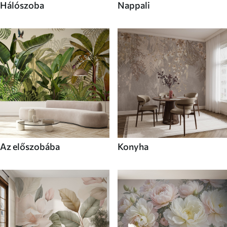
Hálószoba
Nappali
Az előszobába
Konyha