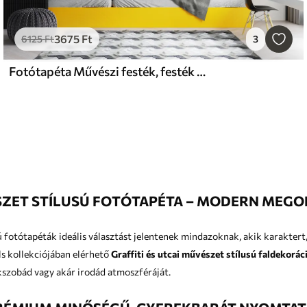
3675
Ft
6125
Ft
3
Fotótapéta Művészi festék, festék és azúrkék
ÉSZET STÍLUSÚ FOTÓTAPÉTA – MODERN MEG
 fotótapéták ideális választást jelentenek mindazoknak, akik karaktert,
 a belső terekbe. Az Uwalls kollekciójában elérhető
Graffiti és utcai művészet stílusú faldekorác
kszobád vagy akár irodád atmoszféráját.