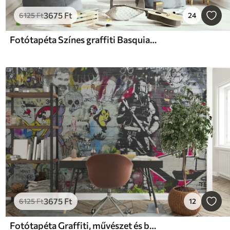
3675
Ft
6125
Ft
24
Fotótapéta Színes graffiti Basquiat stílusban
3675
Ft
6125
Ft
12
Fotótapéta Graffiti, művészet és betűtípus