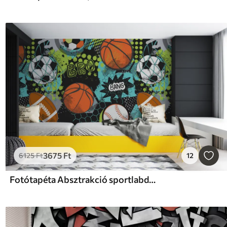
3675
Ft
6125
Ft
12
Fotótapéta Absztrakció sportlabdákkal