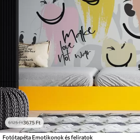
3675
Ft
6125
Ft
Fotótapéta Emotikonok és feliratok