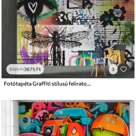
3675
Ft
6125
Ft
2
Fotótapéta Graffiti stílusú feliratok, virágok, figurák