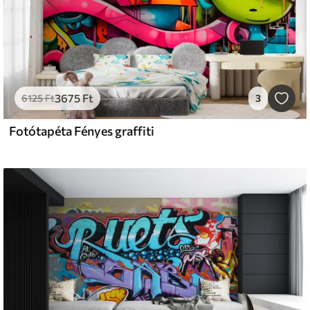
3675
Ft
6125
Ft
3
Fotótapéta Fényes graffiti