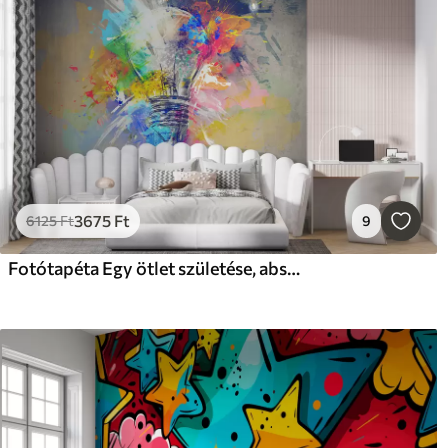
3675
Ft
6125
Ft
9
Fotótapéta Egy ötlet születése, absztrakció