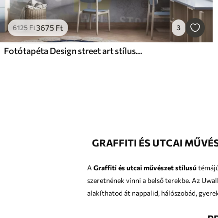
3675
Ft
6125
Ft
3
Fotótapéta Design street art stílusban, sárga színű feliratokkal a betonfal hátterében
GRAFFITI ÉS UTCAI MŰV
A
Graffiti és utcai művészet stílusú
témájú
szeretnének vinni
alakíthatod át nappalid, hálószobád, gyere