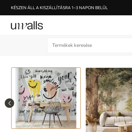
KÉSZEN ÁLL A KISZÁLLÍTÁSRA 1–3 NAPON BELÜL