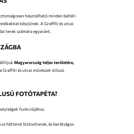
ÁS
iztonságosan használható minden beltéri
ékekkel készülnek. A Graffiti és utcai
dai terek számára egyaránt.
SZÁGBA
llítjuk
Magyarország teljes területére,
ÍLUSÚ FOTÓTAPÉTA?
helyiségek funkciójához.
t biztosítanak, és barátságos