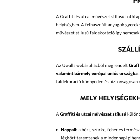
P
A Graffiti és utcai művészet stílusú fotót
helyiségben. A felhasznált anyagok g
művészet stílusú faldekoráció így nemcsak 
SZÁLL
Az Uwalls webáruházból megrendelt
Graff
valamint bármely európai uniós országba
. Akár budapesti lakásról, vidéki házról vagy külföldi ingatlanról van szó, a Graffiti és utcai művészet stílusú
faldekoráció könnyedén és biztonságosan e
MELY HELYISÉGEKH
A
Graffiti és utcai művészet stílusú
különb
Nappali:
a bézs, szürke, fehér és természete
légkört teremtenek a mindennapi pihen