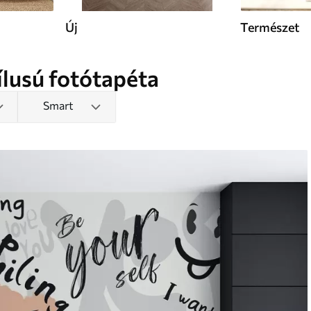
Új
Természet
tílusú fotótapéta
Smart