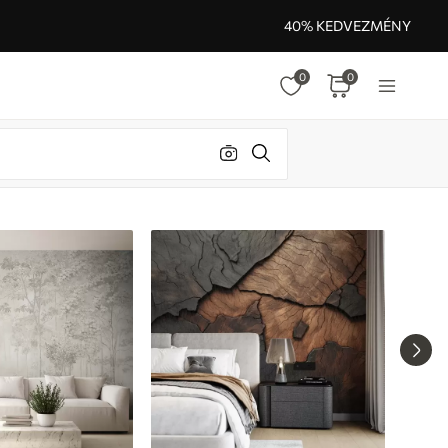
40% KEDVEZMÉNY
0
0