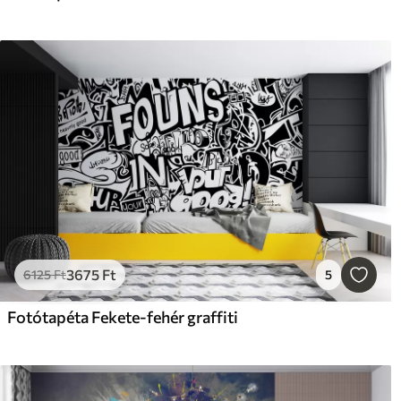
3675
Ft
6125
Ft
5
Fotótapéta Fekete-fehér graffiti