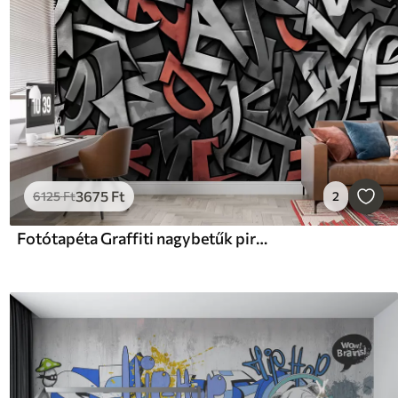
3675
Ft
6125
Ft
2
Fotótapéta Graffiti nagybetűk piros színben