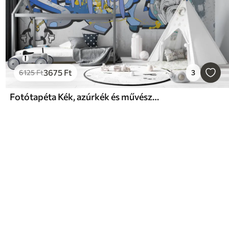
3675
Ft
6125
Ft
3
Fotótapéta Kék, azúrkék és művészet