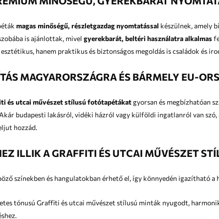
RÉMIUM MINŐSÉGŰ, GYEREKBARÁT NYOMTAT
apéták
magas minőségű, részletgazdag nyomtatással
készülnek, amely b
yerekszobába is ajánlottak, mivel
gyerekbarát, beltéri használatra alkalmas
fest
esztétikus, hanem praktikus és biztonságos megoldás is családok és iro
ÍTÁS MAGYARORSZÁGRA ÉS BÁRMELY EU-OR
iti és utcai művészet stílusú fotótapétákat
gyorsan és megbízhatóan szá
ljut hozzád.
EZ ILLIK A GRAFFITI ÉS UTCAI MŰVÉSZET ST
öző színekben és hangulatokban érhető el, így könnyedén igazítható a 
s tónusú Graffiti és utcai művészet stílusú minták nyugodt, harmonikus háttere
éshez.