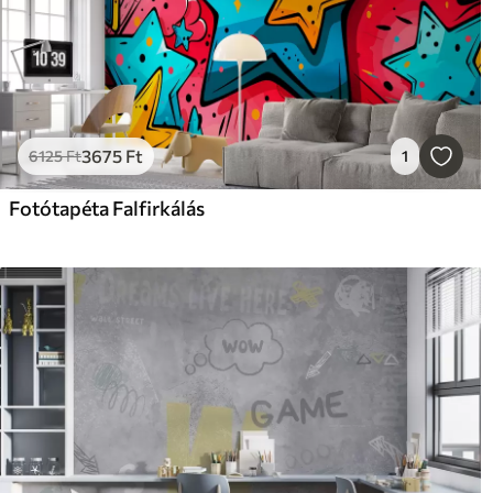
3675
Ft
6125
Ft
1
Fotótapéta Falfirkálás