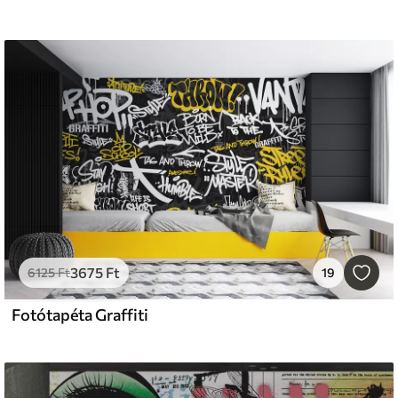
3675
Ft
6125
Ft
19
Fotótapéta Graffiti