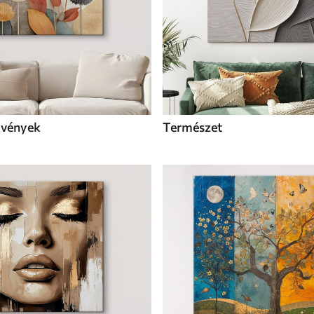
övények
Természet