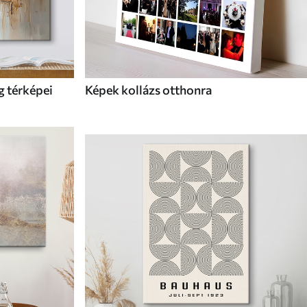
g térképei
Képek kollázs otthonra