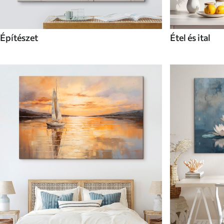
Építészet
Étel és ital