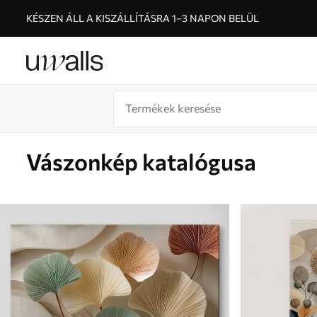
KÉSZEN ÁLL A KISZÁLLÍTÁSRA 1–3 NAPON BELÜL
Vászonkép katalógusa