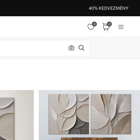
40% KEDVEZMÉNY
0
0