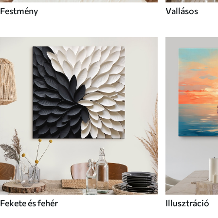
Festmény
Vallásos
Fekete és fehér
Illusztráció