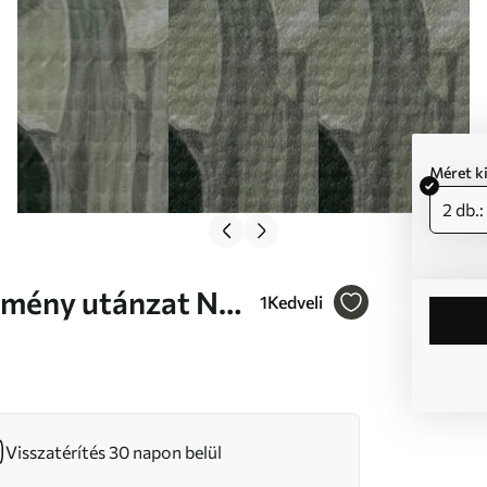
Méret k
2 db.
1
Kedveli
Visszatérítés 30 napon belül