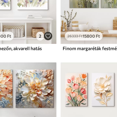
800
Ft
2
15800
Ft
26333
Ft
ezőn, akvarell hatás
Finom margaréták festm