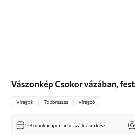
Vászonkép Csokor vázában, festmény utánzat Nr
m01031
Virágok
Tobbreszes
Virágzó
1–3 munkanapon belül szállításra kész