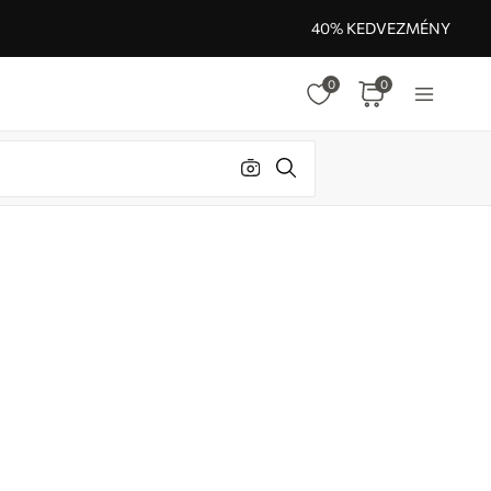
40% KEDVEZMÉNY
0
0