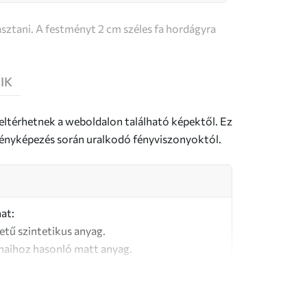
sztani. A festményt 2 cm széles fa hordágyra
IK
 eltérhetnek a weboldalon található képektől. Ez
a fényképezés során uralkodó fényviszonyoktól.
at:
letű szintetikus anyag.
naihoz hasonló matt anyag.
őségű, 100% pamutból készült vászon.