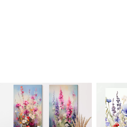
Cikkszám
m01031
Továbbá
Lakkbevonatot adhat hozzá
Elérhető anyagok
Standard
Prémium
Tól
15800
Ft
Tól
19750
Ft
✓
✓
Élénk, gazdag színek
Élénk, gazdag színek
✓
✓
Fakulásálló
Fakulásálló
✓
✓
Biztonságos, szagtalan tinta
Biztonságos, szagtala
✗
✓
Vászonhatású felület
Vászonhatású felület
✗
✗
Környezetbarát anyag
Környezetbarát anya