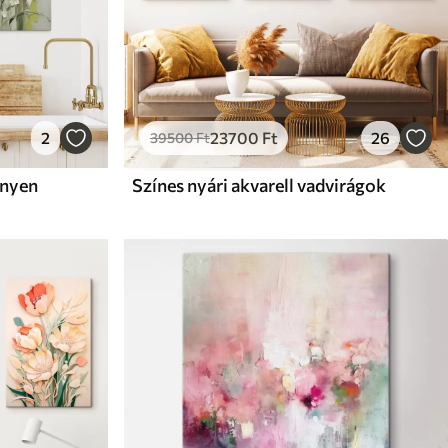
2
23700
Ft
26
39500
Ft
ényen
Színes nyári akvarell vadvirágok