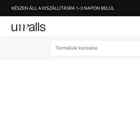
KÉSZEN ÁLL A KISZÁLLÍTÁSRA 1–3 NAPON BELÜL