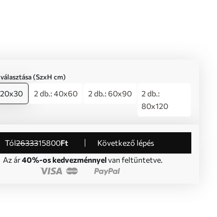
iválasztása (SzxH cm)
: 20x30
2 db.: 40x60
2 db.: 60x90
2 db.:
80x120
Tól
26333
15800
Ft
Következő lépés
Az ár
40%-os kedvezménnyel
van feltüntetve.