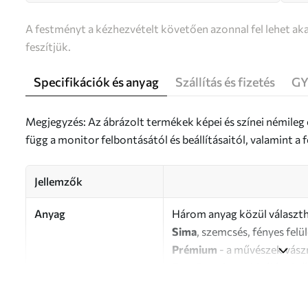
A festményt a kézhezvételt követően azonnal fel lehet aka
feszítjük.
Specifikációk és anyag
Szállítás és fizetés
GY
Megjegyzés: Az ábrázolt termékek képei és színei némileg
függ a monitor felbontásától és beállításaitól, valamint 
Jellemzők
Anyag
Három anyag közül választh
Sima
, szemcsés, fényes felü
Prémium
- a művészek vász
Eco-Premium
- kiváló min
Szerző
UWALLS