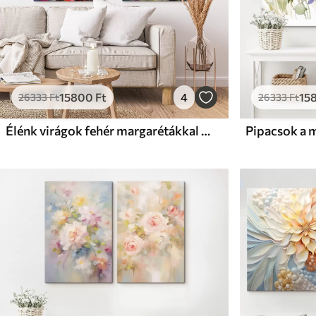
15800
Ft
4
15
26333
Ft
26333
Ft
Élénk virágok fehér margarétákkal egy mezőn, lágy ecsetvonások, pasztell színek, impresszionista stílus
Pipacsok a m