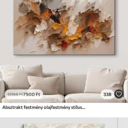
7900
Ft
338
13166
Ft
Absztrakt festmény olajfestmény stílusban