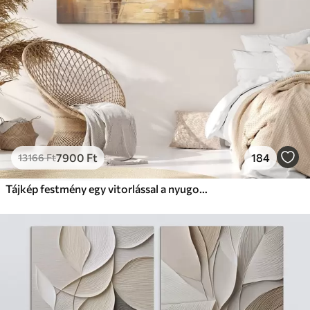
7900
Ft
184
13166
Ft
Tájkép festmény egy vitorlással a nyugodt tengeren, narancssárga és sárga égbolt, távoli hegyek