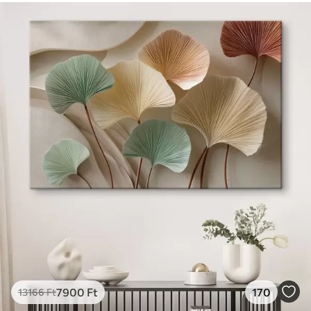
7900
Ft
170
13166
Ft