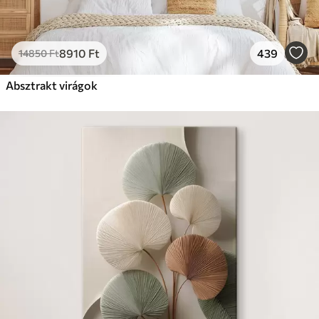
8910
Ft
439
14850
Ft
Absztrakt virágok