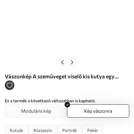
Vászonkép A szemüveget viselő kis kutya egy
festmény utánzata Nr s46722
Ez a termék a következő változatban is kapható:
Moduláris kép
Kép vászonra
Kutyák
Rózsaszín
Portrék
Fehér