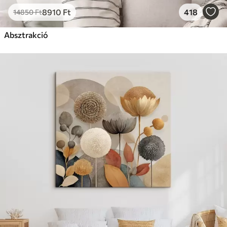
8910
Ft
418
14850
Ft
Absztrakció