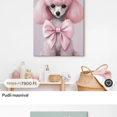
✗
Környezetbarát anyag
Prémium
Tól
9875
Ft
✓
Élénk, gazdag színek
✓
Fakulásálló
✓
Biztonságos, szagtalan tinta
✓
Vászonhatású felület
✗
Környezetbarát anyag
Eco-Prémium
Tól
12405
Ft
7900
Ft
13166
Ft
✓
Élénk, gazdag színek
✓
Pudli masnival
Fakulásálló
✓
Biztonságos, szagtalan tinta
✓
Vászonhatású felület
✓
Környezetbarát anyag