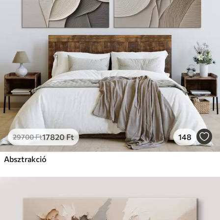
17820
Ft
148
29700
Ft
Absztrakció