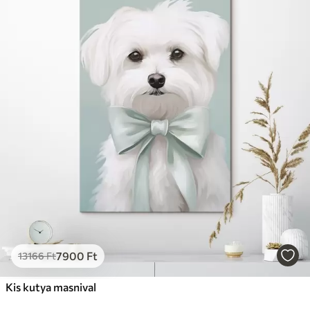
7900
Ft
13166
Ft
Kis kutya masnival