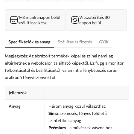
1–3 munkanapon belül
Visszatérítés 30
szállításra kész
napon belül
Specifikációk és anyag
Szállítás és fizetés
GYIK
Megjegyzés: Az ábrázolt termékek képei és színei némileg
eltérhetnek a weboldalon található képektől. Ez függ a monitor
felbontásától és beállításaitól, valamint a fényképezés során
uralkodó fényviszonyoktól.
Jellemzők
Anyag
Három anyag közül választhat:
Sima
, szemcsés, fényes felületű
szintetikus anyag.
Prémium
- a művészek vásznaihoz