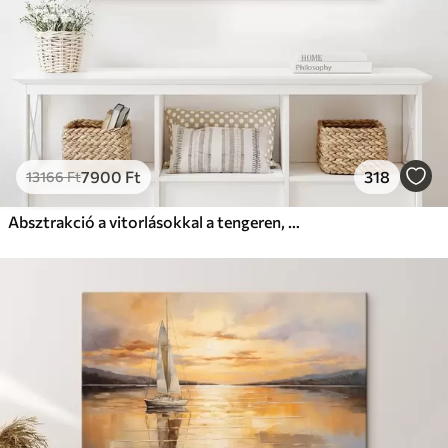
7900
Ft
318
13166
Ft
Absztrakció a vitorlásokkal a tengeren, akril stílusban, naplemente