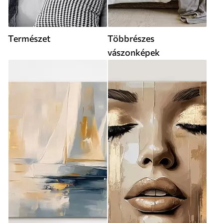
Természet
Többrészes
vászonképek