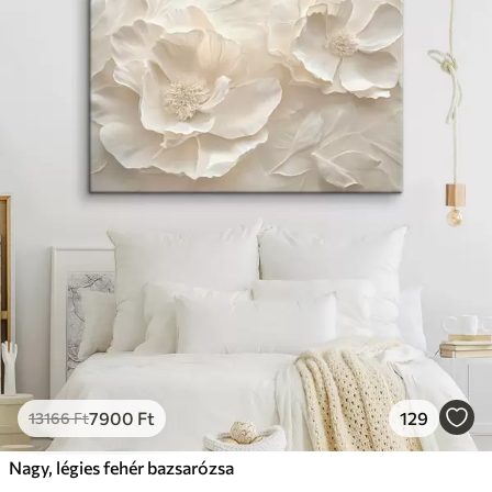
7900
Ft
129
13166
Ft
Nagy, légies fehér bazsarózsa