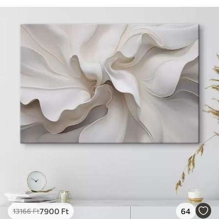
7900
Ft
64
13166
Ft