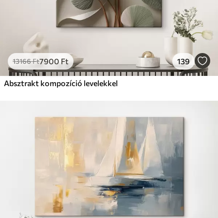
7900
Ft
139
13166
Ft
Absztrakt kompozíció levelekkel