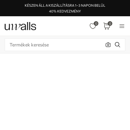
KÉSZEN ÁLL A KISZÁLLÍTÁSRA 1–3 NAPON BELÜL
40% KEDVEZMÉNY
0
0