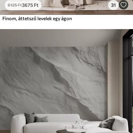
3675
Ft
31
6125
Ft
Finom, áttetsző levelek egy ágon