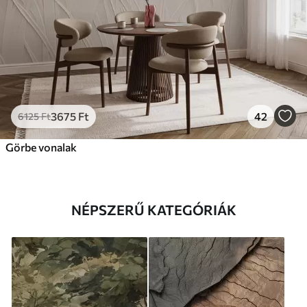
3675
Ft
42
6125
Ft
Görbe vonalak
NÉPSZERŰ KATEGÓRIÁK