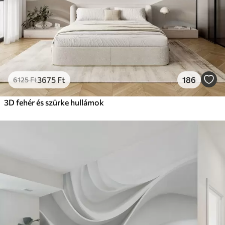
Prémium vinil
18208
10925
Ft
/m²
Peel and Stick
22666
13600
Ft
/m²
3675
Ft
186
6125
Ft
3D fehér és szürke hullámok