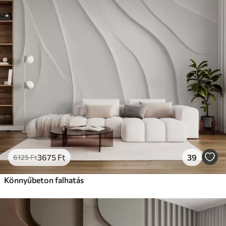
3675
Ft
39
6125
Ft
Könnyűbeton falhatás