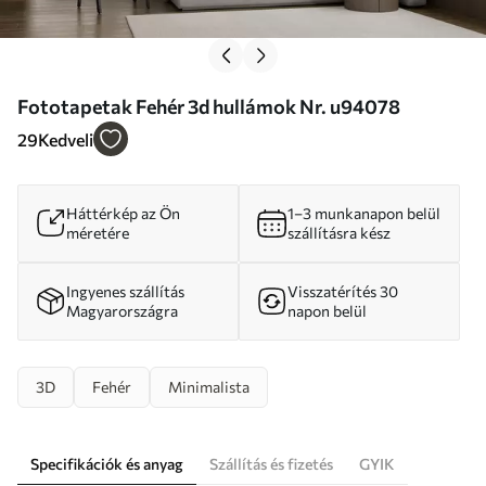
Fototapetak Fehér 3d hullámok Nr. u94078
29
Kedveli
Háttérkép az Ön
1–3 munkanapon belül
méretére
szállításra kész
Ingyenes szállítás
Visszatérítés 30
Magyarországra
napon belül
3D
Fehér
Minimalista
Specifikációk és anyag
Szállítás és fizetés
GYIK