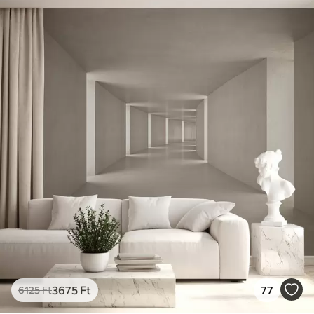
3675
Ft
77
6125
Ft