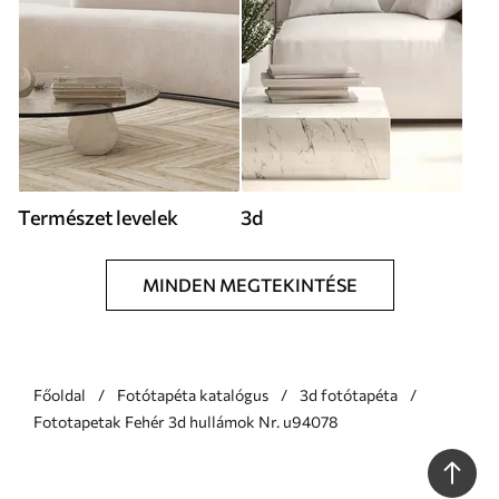
Természet levelek
3d
MINDEN MEGTEKINTÉSE
Főoldal
Fotótapéta katalógus
3d fotótapéta
Fototapetak Fehér 3d hullámok Nr. u94078