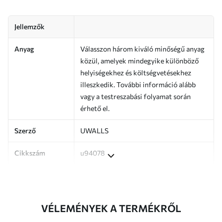
Jellemzők
Anyag
Válasszon három kiváló minőségű anyag
közül, amelyek mindegyike különböző
helyiségekhez és költségvetésekhez
illeszkedik. További információ alább
vagy a testreszabási folyamat során
érhető el.
Szerző
UWALLS
Cikkszám
u94078
Termelés
A képet az Ön által megadott méretben
nyomtatjuk ki, és legfeljebb 50 cm
széles, egyforma csíkokra vágjuk.
VÉLEMÉNYEK A TERMÉKRŐL
Továbbá
Lakkbevonatot és/vagy tapétaragasztót