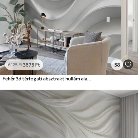
3675
Ft
58
6125
Ft
Fehér 3d térfogati absztrakt hullám alakzat