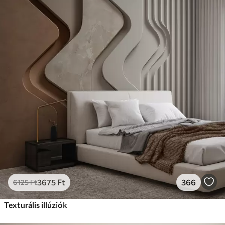
3675
Ft
366
6125
Ft
Texturális illúziók