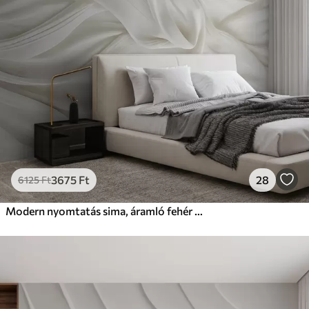
3675
Ft
28
6125
Ft
Modern nyomtatás sima, áramló fehér szövet utánzásával, puha, hullámzó ráncokkal és gyűrődésekkel