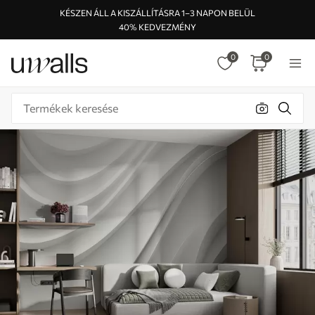
KÉSZEN ÁLL A KISZÁLLÍTÁSRA 1–3 NAPON BELÜL
40% KEDVEZMÉNY
0
0