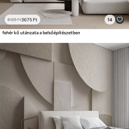
3675
Ft
14
6125
Ft
fehér kő utánzata a belsőépítészetben