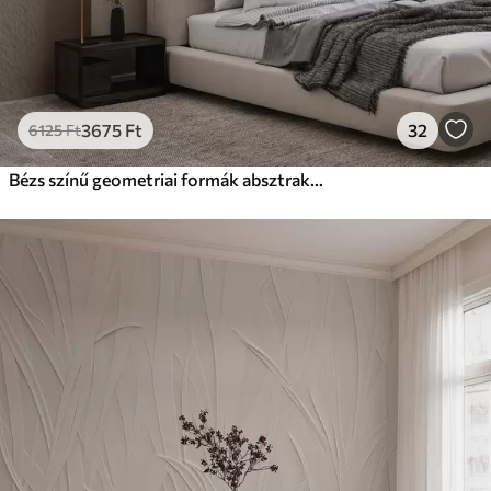
3675
Ft
32
6125
Ft
Bézs színű geometriai formák absztrakt kompozíciója