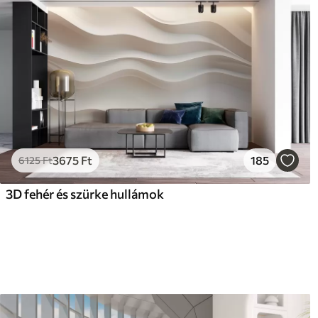
3675
Ft
185
6125
Ft
3D fehér és szürke hullámok