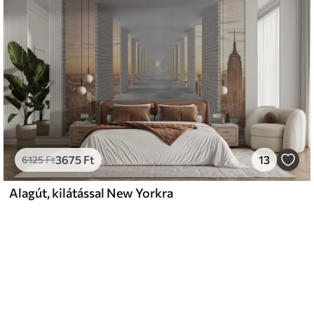
3675
Ft
13
6125
Ft
Alagút, kilátással New Yorkra