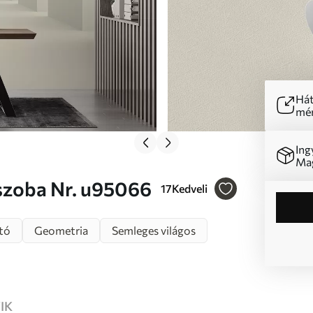
Hát
mér
Ing
Mag
 szoba Nr. u95066
17
Kedveli
tó
Geometria
Semleges világos
IK