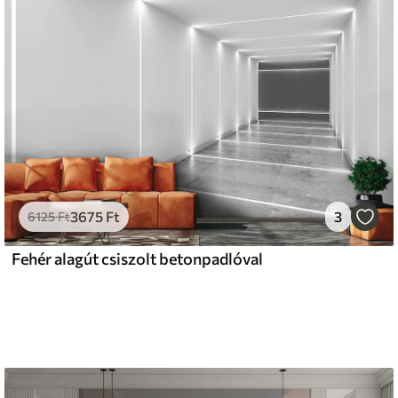
3675
Ft
3
6125
Ft
Fehér alagút csiszolt betonpadlóval