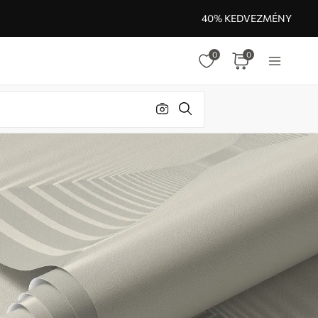
40% KEDVEZMÉNY
0
0