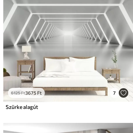
3675
Ft
7
6125
Ft
Szürke alagút