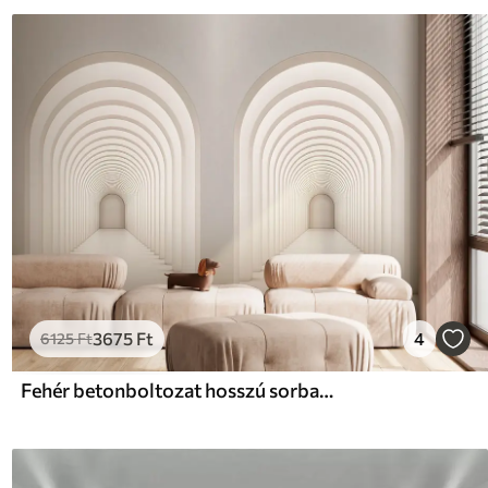
3675
Ft
4
6125
Ft
Fehér betonboltozat hosszú sorban a fénnyel