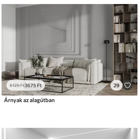
s
émium
33
9499
Ft
/m²
3675
Ft
29
l and Stick
6125
Ft
666
13600
Ft
/m²
Árnyak az alagútban