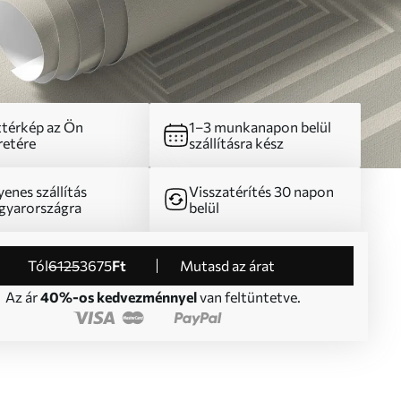
térkép az Ön
1–3 munkanapon belül
etére
szállításra kész
yenes szállítás
Visszatérítés 30 napon
yarországra
belül
Tól
6125
3675
Ft
Mutasd az árat
Az ár
40%-os kedvezménnyel
van feltüntetve.