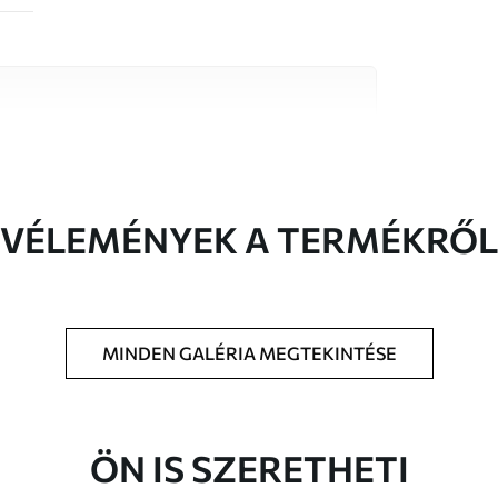
őségű anyag közül, amelyek mindegyike
költségvetésekhez illeszkedik. További
reszabási folyamat során érhető el.
VÉLEMÉNYEK A TERMÉKRŐL
MINDEN GALÉRIA MEGTEKINTÉSE
t méretben nyomtatjuk ki, és legfeljebb 50
a vágjuk.
étaragasztót adhat hozzá.
ÖN IS SZERETHETI
atosan tisztítható. A lakkozott tapéták vízzel