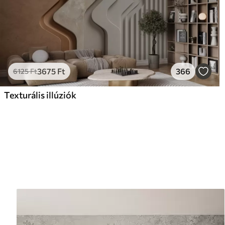
3675
Ft
366
6125
Ft
Texturális illúziók