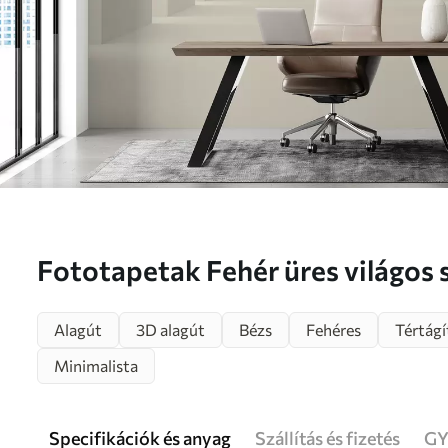
Fototapetak Fehér üres világos
Alagút
3D alagút
Bézs
Fehéres
Tértágí
Minimalista
Specifikációk és anyag
Szállítás és fizetés
GY