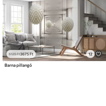
3675
Ft
12
6125
Ft
Barna pillangó