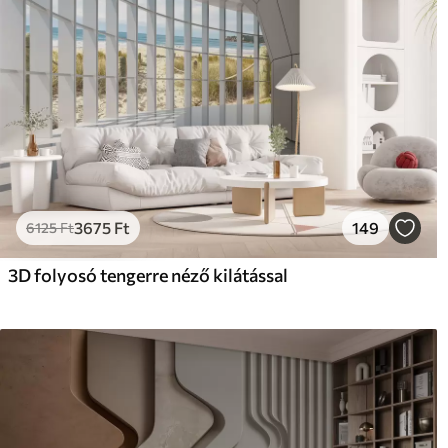
3675
Ft
149
6125
Ft
3D folyosó tengerre néző kilátással