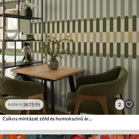
3675
Ft
2
6125
Ft
Csíkos mintázat zöld és homokszínű árnyalatokban