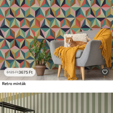
3675
Ft
6125
Ft
Retro minták