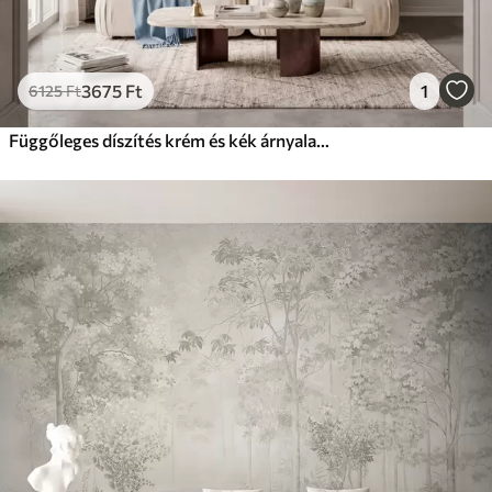
3675
Ft
1
6125
Ft
Függőleges díszítés krém és kék árnyalatokban