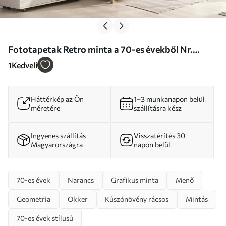
Fototapetak Retro minta a 70-es évekből Nr.
u51620
1
Kedveli
Háttérkép az Ön
1–3 munkanapon belül
méretére
szállításra kész
Ingyenes szállítás
Visszatérítés 30
Magyarországra
napon belül
70-es évek
Narancs
Grafikus minta
Menő
Geometria
Okker
Kúszónövény rácsos
Mintás
70-es évek stílusú