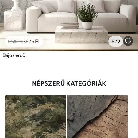
3675
Ft
672
6125
Ft
Bájos erdő
NÉPSZERŰ KATEGÓRIÁK