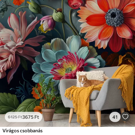
3675
Ft
41
6125
Ft
Virágos csobbanás