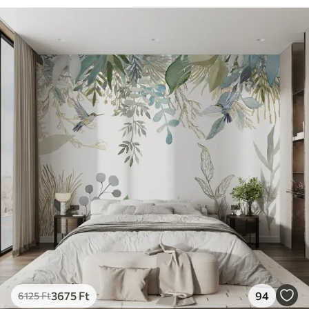
3675
Ft
94
6125
Ft