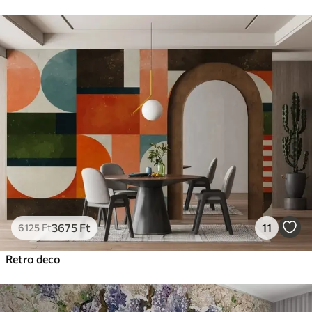
3675
Ft
11
6125
Ft
Retro deco