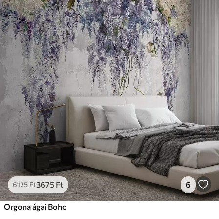
3675
Ft
6
6125
Ft
Orgona ágai Boho