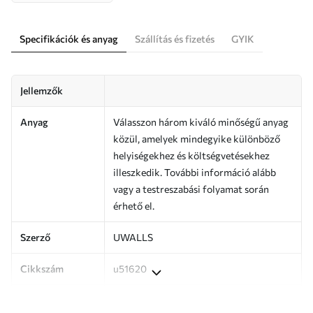
Specifikációk és anyag
Szállítás és fizetés
GYIK
Jellemzők
Anyag
Válasszon három kiváló minőségű anyag
közül, amelyek mindegyike különböző
helyiségekhez és költségvetésekhez
illeszkedik. További információ alább
vagy a testreszabási folyamat során
érhető el.
Szerző
UWALLS
Cikkszám
u51620
Termelés
A képet az Ön által megadott méretben