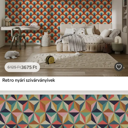
Prémium
15833
9499
Ft
/m²
Prémium vinil
18208
10925
Ft
/m²
Peel and Stick
22666
13600
Ft
/m²
3675
Ft
6125
Ft
Retro nyári szivárványívek