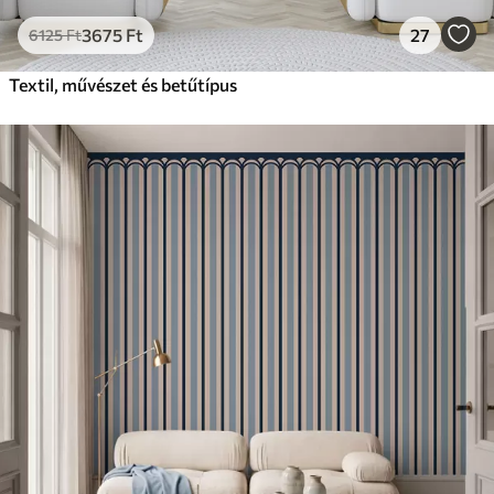
3675
Ft
27
6125
Ft
Textil, művészet és betűtípus