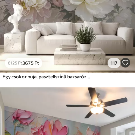
3675
Ft
117
6125
Ft
Egy csokor buja, pasztellszínű bazsarózsa és más virágok egy lágy, elmosódott háttér előtt