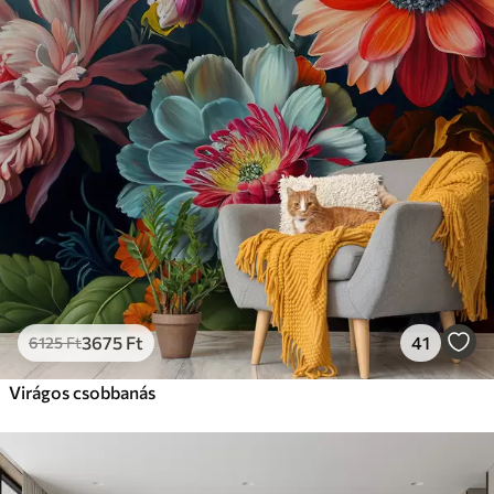
3675
Ft
41
6125
Ft
Virágos csobbanás