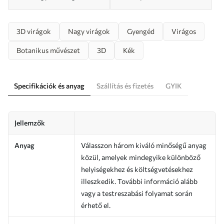
3D virágok
Nagy virágok
Gyengéd
Virágos
Botanikus művészet
3D
Kék
Specifikációk és anyag
Szállítás és fizetés
GYIK
Jellemzők
Anyag
Válasszon három kiváló minőségű anyag
közül, amelyek mindegyike különböző
helyiségekhez és költségvetésekhez
illeszkedik. További információ alább
vagy a testreszabási folyamat során
érhető el.