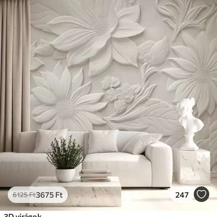
3675
Ft
247
6125
Ft
3D virágok