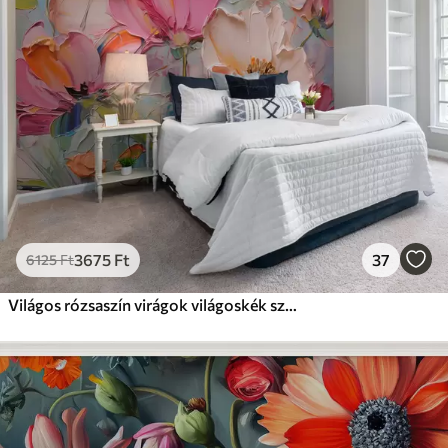
3675
Ft
37
6125
Ft
Világos rózsaszín virágok világoskék szürke alapon