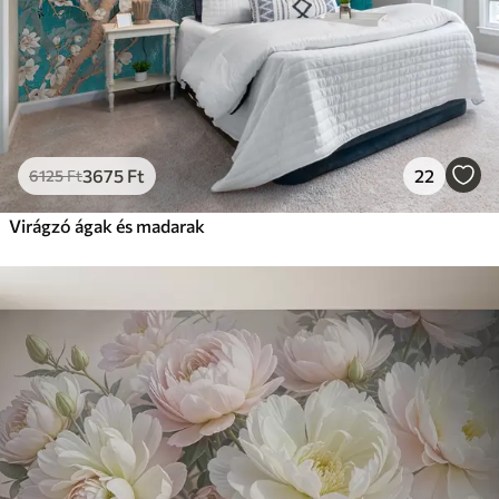
3675
Ft
22
6125
Ft
Virágzó ágak és madarak