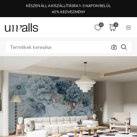
KÉSZEN ÁLL A KISZÁLLÍTÁSRA 1–3 NAPON BELÜL
40% KEDVEZMÉNY
0
0