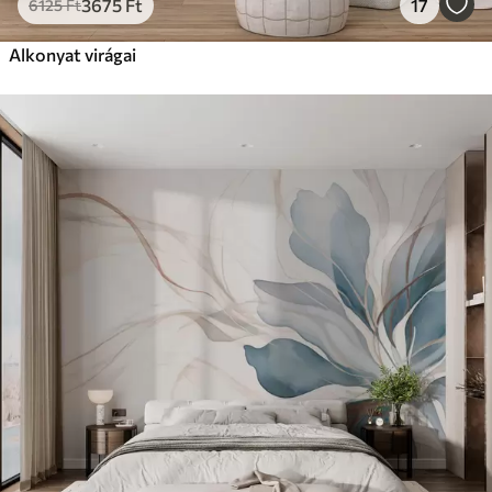
3675
Ft
17
6125
Ft
Alkonyat virágai