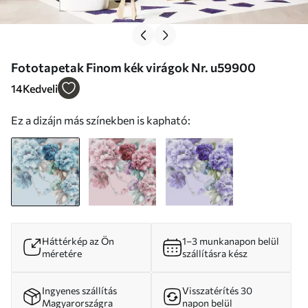
Fototapetak Finom kék virágok Nr. u59900
14
Kedveli
Ez a dizájn más színekben is kapható:
Háttérkép az Ön
1–3 munkanapon belül
méretére
szállításra kész
Ingyenes szállítás
Visszatérítés 30
Magyarországra
napon belül