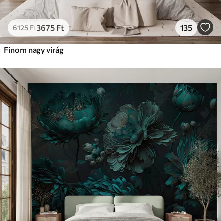
3675
Ft
135
6125
Ft
Finom nagy virág