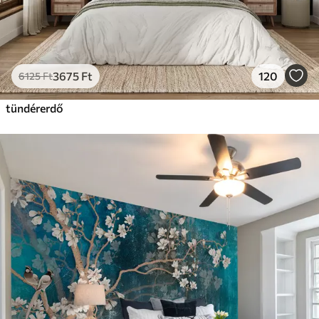
3675
Ft
120
6125
Ft
tündérerdő