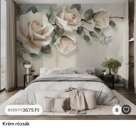
3675
Ft
8
6125
Ft
Krém rózsák