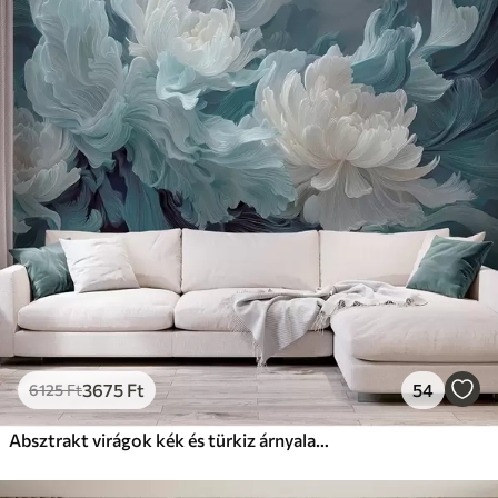
Standard
12500
7500
Ft
/m²
Prémium
15833
9499
Ft
/m²
Prémium vinil
18208
10925
Ft
/m²
Peel and Stick
22666
13600
Ft
/m²
3675
Ft
54
6125
Ft
Absztrakt virágok kék és türkiz árnyalatokban