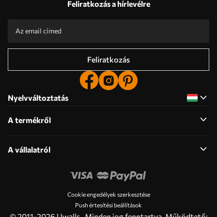
Feliratkozás a hírlevélre
Gyártás egyedi méretek szerint
Vegyen részt a 2025-ös ünnepi akciókban és kapjon kedvezményt
Ingyenes professzionális képszerkesztés
Promo kódok kedvezményekkel rendelni!
Feliratkozás
Nyelvváltoztatás
A termékről
A vállalatról
Cookie engedélyek szerkesztése
Push értesítési beállítások
© 2011-2026 Uwalls . Minden jog fenntartva. Működtető: