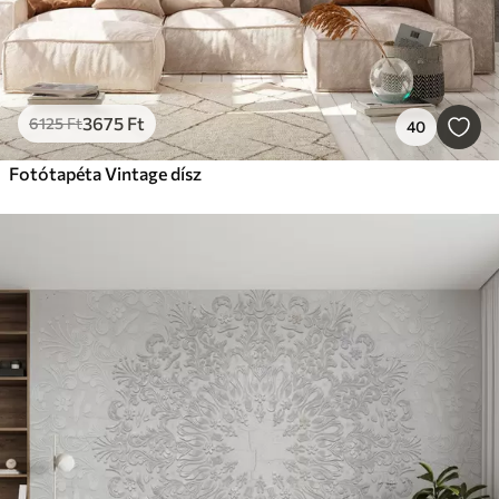
3675
Ft
6125
Ft
40
Fotótapéta Vintage dísz