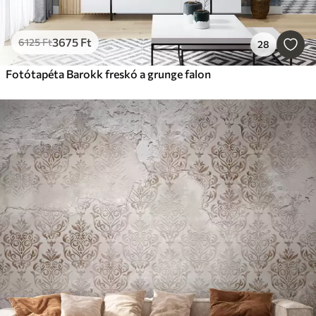
3675
Ft
6125
Ft
28
Fotótapéta Barokk freskó a grunge falon