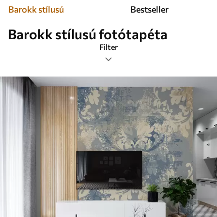
Barokk stílusú
Bestseller
Barokk stílusú fotótapéta
Filter
Címkék
Képformátum
Színes
Smart
Mindent visszaállítani