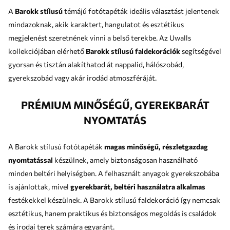
A
Barokk stílusú
témájú fotótapéták ideális választást jelentenek
mindazoknak, akik karaktert, hangulatot és esztétikus
megjelenést szeretnének vinni a belső terekbe. Az Uwalls
kollekciójában elérhető
Barokk stílusú faldekorációk
segítségével
gyorsan és tisztán alakíthatod át nappalid, hálószobád,
gyerekszobád vagy akár irodád atmoszféráját.
PRÉMIUM MINŐSÉGŰ, GYEREKBARÁT
NYOMTATÁS
A Barokk stílusú fotótapéták
magas minőségű, részletgazdag
nyomtatással
készülnek, amely biztonságosan használható
minden beltéri helyiségben. A felhasznált anyagok gyerekszobába
is ajánlottak, mivel
gyerekbarát, beltéri használatra alkalmas
festékekkel készülnek. A Barokk stílusú faldekoráció így nemcsak
esztétikus, hanem praktikus és biztonságos megoldás is családok
és irodai terek számára egyaránt.