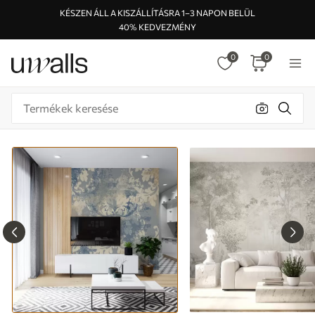
KÉSZEN ÁLL A KISZÁLLÍTÁSRA 1–3 NAPON BELÜL
40% KEDVEZMÉNY
0
0