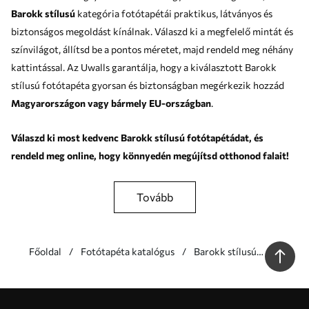
Barokk stílusú
kategória fotótapétái praktikus, látványos és
biztonságos megoldást kínálnak. Válaszd ki a megfelelő mintát és
színvilágot, állítsd be a pontos méretet, majd rendeld meg néhány
kattintással. Az Uwalls garantálja, hogy a kiválasztott Barokk
stílusú fotótapéta gyorsan és biztonságban megérkezik hozzád
Magyarországon vagy bármely EU-országban
.
Válaszd ki most kedvenc Barokk stílusú fotótapétádat, és
rendeld meg online, hogy könnyedén megújítsd otthonod falait!
tovább
Főoldal
Fotótapéta katalógus
Barokk stílusú
fotótapéta
Előnyeink
Válaszok:
1