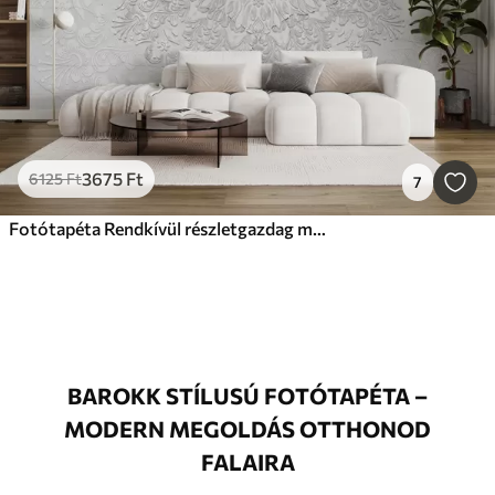
3675
Ft
6125
Ft
7
Fotótapéta Rendkívül részletgazdag mandalanyomat, amely gyönyörű és finom csipkemintát eredményez
BAROKK STÍLUSÚ FOTÓTAPÉTA –
MODERN MEGOLDÁS OTTHONOD
FALAIRA