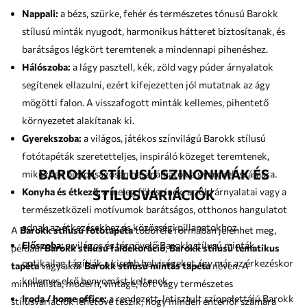
Nappali:
a bézs, szürke, fehér és természetes tónusú Barokk
stílusú minták nyugodt, harmonikus hátteret biztosítanak, és
barátságos légkört teremtenek a mindennapi pihenéshez.
Hálószoba:
a lágy pasztell, kék, zöld vagy púder árnyalatok
segítenek ellazulni, ezért kifejezetten jól mutatnak az ágy
mögötti falon. A visszafogott minták kellemes, pihentető
környezetet alakítanak ki.
Gyerekszoba:
a világos, játékos színvilágú Barokk stílusú
fotótapéták szeretetteljes, inspiráló közeget teremtenek,
BAROKK STÍLUSÚ SZINONIMÁK ÉS
miközben biztonságosan használhatók a gyerekek számára.
Konyha és étkező:
a meleg földszínek, a zöld árnyalatai vagy a
STÍLUSVARIÁCIÓK
természetközeli motívumok barátságos, otthonos hangulatot
adnak az étkezésekhez és közösségi pillanatokhoz.
A
Barokk stílusú fotótapéta
többféle formában jelenhet meg,
Előszoba:
a világos és térnövelő Barokk stílusú minták
például
Barokk stílusú faldekoráció
,
Barokk stílusú tematikus
optikailag tágítják a kisebb helyiségeket, így már az érkezéskor
tapéta
vagy akár
Barokk stílusú mintás tapéta
néven. A
kellemes első benyomást keltenek.
minimalista, modern, vintage, loft vagy természetes
Iroda / home office:
a rendezett, letisztult színpalettájú Barokk
stílusvariációk lehetővé teszik, hogy minden enteriőr számára