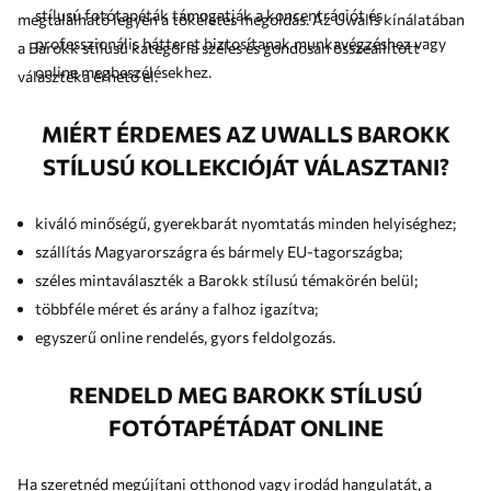
stílusú fotótapéták támogatják a koncentrációt és
megtalálható legyen a tökéletes megoldás. Az Uwalls kínálatában
professzionális hátteret biztosítanak munkavégzéshez vagy
a Barokk stílusú kategória széles és gondosan összeállított
online megbeszélésekhez.
választéka érhető el.
MIÉRT ÉRDEMES AZ UWALLS BAROKK
STÍLUSÚ KOLLEKCIÓJÁT VÁLASZTANI?
kiváló minőségű, gyerekbarát nyomtatás minden helyiséghez;
szállítás Magyarországra és bármely EU-tagországba;
széles mintaválaszték a Barokk stílusú témakörén belül;
többféle méret és arány a falhoz igazítva;
egyszerű online rendelés, gyors feldolgozás.
RENDELD MEG BAROKK STÍLUSÚ
FOTÓTAPÉTÁDAT ONLINE
Ha szeretnéd megújítani otthonod vagy irodád hangulatát, a