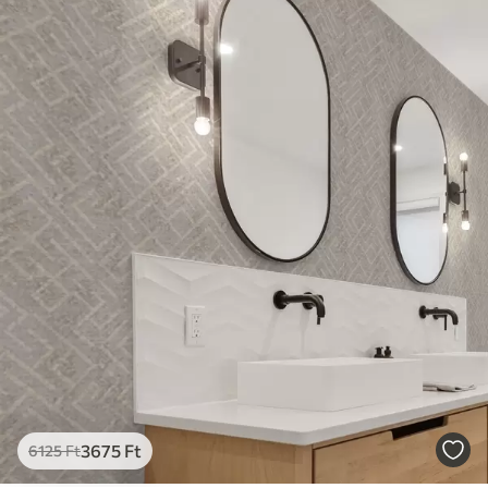
tisztítható. A lakkozott tapéták vízzel
tisztíthatók.
Alkalmazási
Zökkenőmentes alkalmazás
módszer
Elérhető anyagok
Standard
12500
7500
Ft
/m²
Prémium
15833
9499
Ft
/m²
Prémium csillámmal
3675
Ft
6125
Ft
18208
10925
Ft
/m²