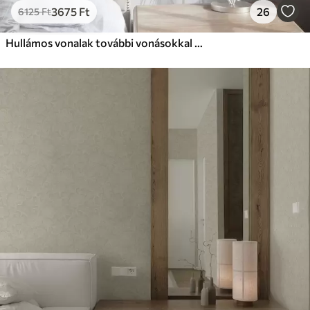
3675
Ft
26
6125
Ft
Hullámos vonalak további vonásokkal modern stílusban