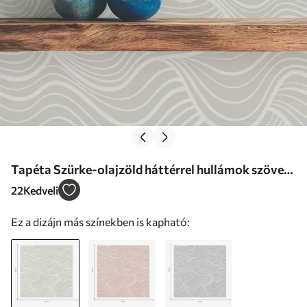
Tapéta Szürke-olajzöld háttérrel hullámok szövet
textúrával Nr. a00681
22
Kedveli
Ez a dizájn más színekben is kapható: