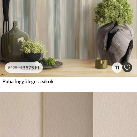
3675
Ft
11
6125
Ft
Puha függőleges csíkok