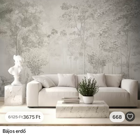
3675
Ft
668
6125
Ft
Bájos erdő