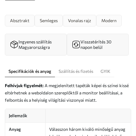
Absztrakt
Semleges
Vonalas rajz
Modern
Ingyenes szállítás
Visszatérítés 30
Magyarországra
napon belül
Specifikációk és anyag
Szállítás és fizetés
GYIK
Felhívjuk figyelmét:
A megjelenített tapéták képei és színei kissé
eltérhetnek a weboldalon szereplőktől a monitor beállításai, a
felbontás és a helyiség világítási viszonyai miatt.
Jellemzők
Anyag
Válasszon három kiváló minőségű anyag