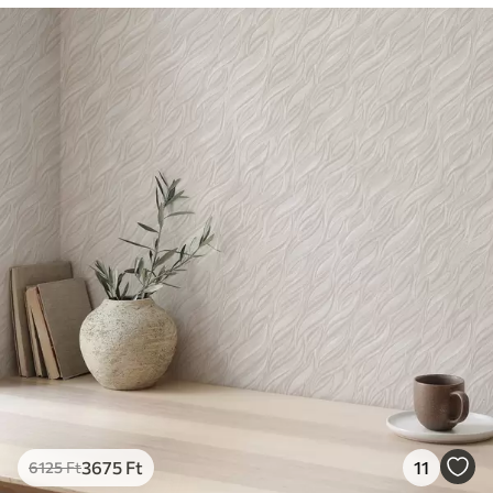
3675
Ft
11
6125
Ft