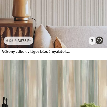
3675
Ft
3
6125
Ft
Vékony csíkok világos bézs árnyalatokban