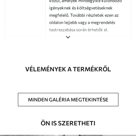
közül, amelyek mindegyike különböző
igényeknek és költségvetéseknek
megfelelő. További részletek ezen az
oldalon lejjebb vagy a megrendelés
testreszabása során érhetők el.
Szerző
Design stúdió Uwalls
Cikkszám
a00681
VÉLEMÉNYEK A TERMÉKRŐL
Befejezés
Félig matt.
Termelés
A képet az Ön által megadott méretben
nyomtatjuk ki, és legfeljebb 50 cm
széles, egyforma csíkokra vágjuk.
MINDEN GALÉRIA MEGTEKINTÉSE
További
Lakkbevonatot és/vagy tapétaragasztót
lehetőségek
adhat hozzá.
ÖN IS SZERETHETI
Tisztítás
A tapéta puha szivaccsal óvatosan