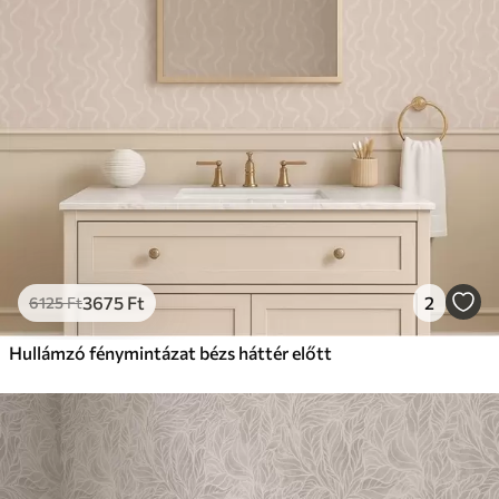
3675
Ft
2
6125
Ft
Hullámzó fénymintázat bézs háttér előtt