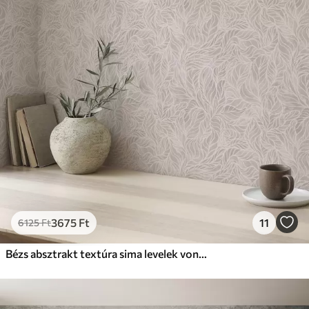
3675
Ft
11
6125
Ft
Bézs absztrakt textúra sima levelek vonalaival