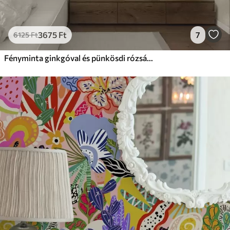
3675
Ft
7
6125
Ft
Fényminta ginkgóval és pünkösdi rózsákkal