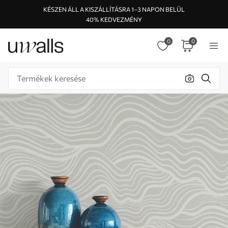
KÉSZEN ÁLL A KISZÁLLÍTÁSRA 1–3 NAPON BELÜL
40% KEDVEZMÉNY
0
0