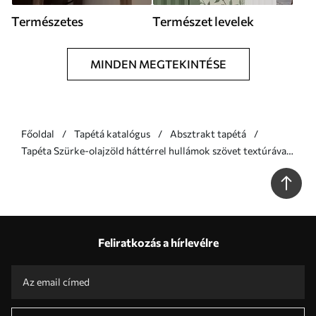
Természetes
Természet levelek
MINDEN MEGTEKINTÉSE
Főoldal
Tapétá katalógus
Absztrakt tapétá
Tapéta Szürke-olajzöld háttérrel hullámok szövet textúrával
Nr. a00681
Feliratkozás a hírlevélre