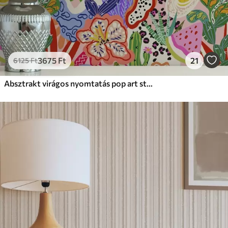
3675
Ft
21
6125
Ft
Absztrakt virágos nyomtatás pop art stílusban