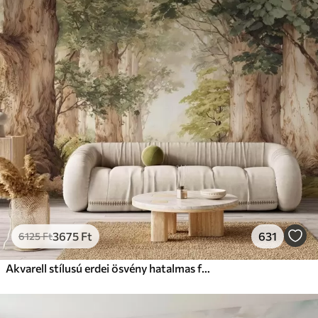
3675
Ft
631
6125
Ft
Akvarell stílusú erdei ösvény hatalmas fák között