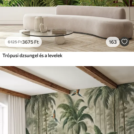
3675
Ft
163
6125
Ft
Trópusi dzsungel és a levelek