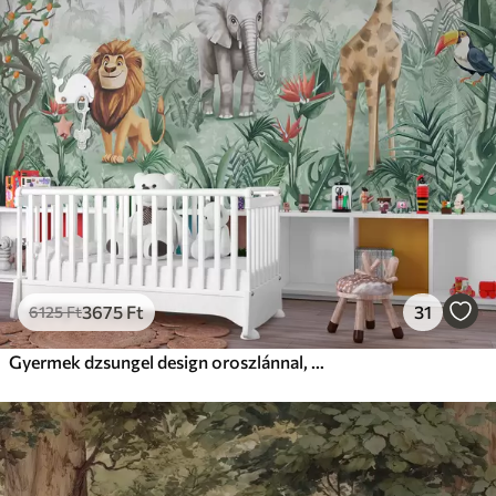
3675
Ft
31
6125
Ft
Gyermek dzsungel design oroszlánnal, zsiráffal, elefánttal és papagájokkal