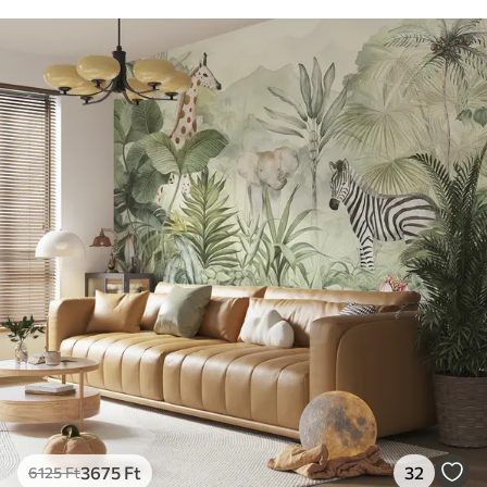
3675
Ft
32
6125
Ft