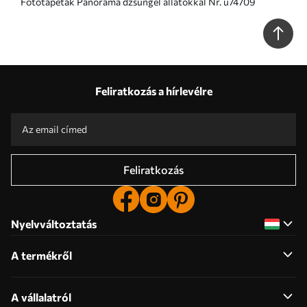
Fototapetak Panoráma dzsungel állatokkal Nr. u74709
Feliratkozás a hírlevélre
Feliratkozás
Nyelvváltoztatás
A termékről
A vállalatról