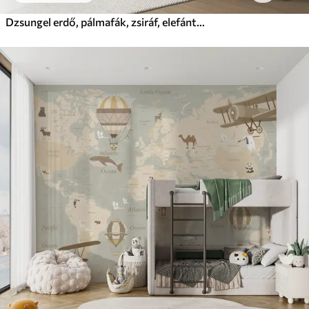
Dzsungel erdő, pálmafák, zsiráf, elefánt, zebra, akvarell, zöld, banánfa, virág, virágok