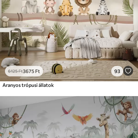
3675
Ft
93
6125
Ft
Aranyos trópusi állatok