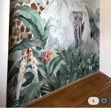
Prémium
15833
9499
Ft
/m²
Prémium vinil
18208
10925
Ft
/m²
Peel and Stick
22666
13600
Ft
/m²
6