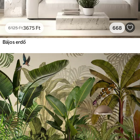
3675
Ft
668
6125
Ft
Bájos erdő