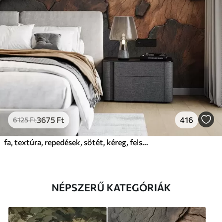
3675
Ft
416
6125
Ft
fa, textúra, repedések, sötét, kéreg, felszín
NÉPSZERŰ KATEGÓRIÁK