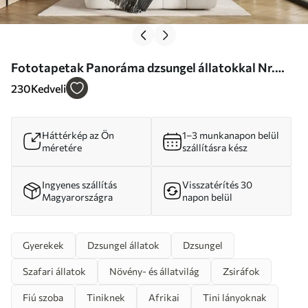
Fototapetak Panoráma dzsungel állatokkal Nr.
u74709
230
Kedveli
Háttérkép az Ön
1–3 munkanapon belül
méretére
szállításra kész
Ingyenes szállítás
Visszatérítés 30
Magyarországra
napon belül
Gyerekek
Dzsungel állatok
Dzsungel
Szafari állatok
Növény- és állatvilág
Zsiráfok
Fiú szoba
Tiniknek
Afrikai
Tini lányoknak