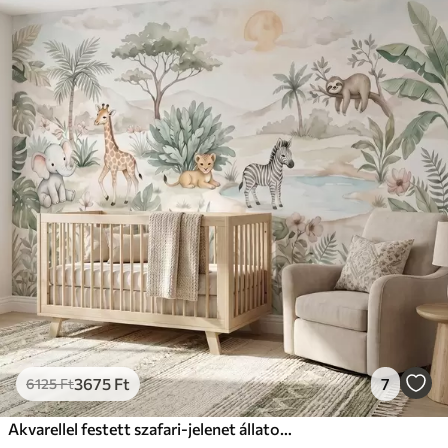
3675
Ft
7
6125
Ft
Akvarellel festett szafari-jelenet állatokkal, finom pasztell árnyalatokban, amelyen egy zsiráf, egy elefántborjú, egy zebra és egy oroszlánkölyök látható