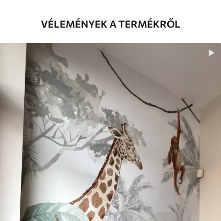
nyomtatjuk ki, és legfeljebb 50 cm
széles, egyforma csíkokra vágjuk.
VÉLEMÉNYEK A TERMÉKRŐL
Továbbá
Lakkbevonatot és/vagy tapétaragasztót
adhat hozzá.
Tisztítás
A tapéta puha szivaccsal óvatosan
tisztítható. A lakkozott tapéták vízzel
tisztíthatók.
Alkalmazási
Zökkenőmentes alkalmazás
módszer
Elérhető anyagok
Standard
12500
7500
Ft
/m²