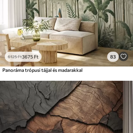
3675
Ft
83
6125
Ft
Panoráma trópusi tájjal és madarakkal