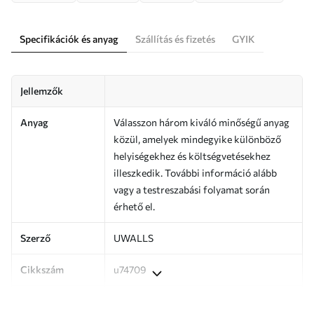
Specifikációk és anyag
Szállítás és fizetés
GYIK
Jellemzők
Anyag
Válasszon három kiváló minőségű anyag
közül, amelyek mindegyike különböző
helyiségekhez és költségvetésekhez
illeszkedik. További információ alább
vagy a testreszabási folyamat során
érhető el.
Szerző
UWALLS
Cikkszám
u74709
Termelés
A képet az Ön által megadott méretben