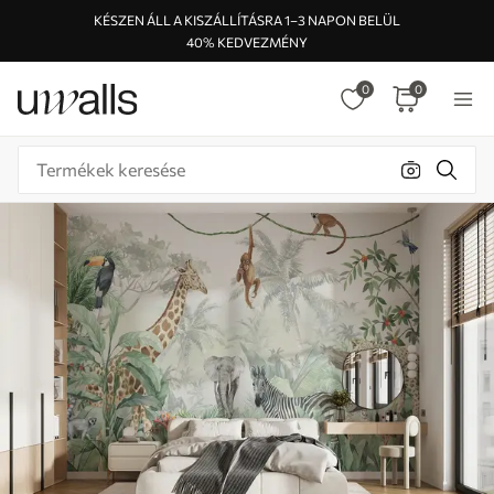
KÉSZEN ÁLL A KISZÁLLÍTÁSRA 1–3 NAPON BELÜL
40% KEDVEZMÉNY
0
0