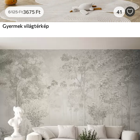
3675
Ft
41
6125
Ft
Gyermek világtérkép