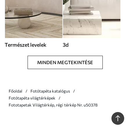
Természet levelek
3d
MINDEN MEGTEKINTÉSE
Főoldal
Fotótapéta katalógus
Fotótapéta világtérképek
Fototapetak Világtérkép, régi térkép Nr. u50378