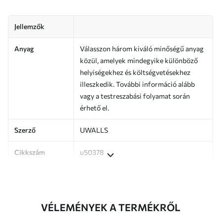
Jellemzők
Anyag
Válasszon három kiváló minőségű anyag
közül, amelyek mindegyike különböző
helyiségekhez és költségvetésekhez
illeszkedik. További információ alább
vagy a testreszabási folyamat során
érhető el.
Szerző
UWALLS
Cikkszám
u50378
Termelés
A képet az Ön által megadott méretben
nyomtatjuk ki, és legfeljebb 50 cm
széles, egyforma csíkokra vágjuk.
VÉLEMÉNYEK A TERMÉKRŐL
Továbbá
Lakkbevonatot és/vagy tapétaragasztót