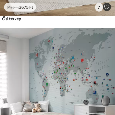
3675
Ft
7
6125
Ft
Ősi térkép