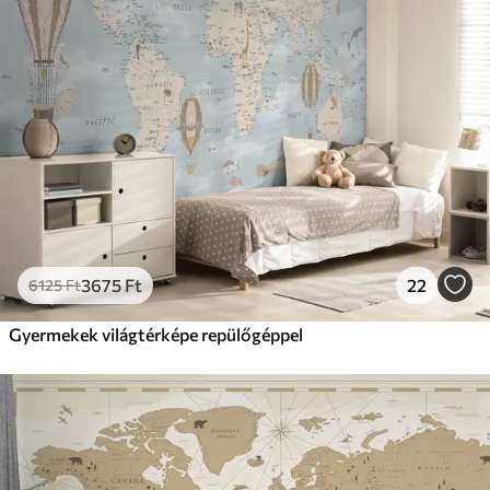
3675
Ft
22
6125
Ft
Gyermekek világtérképe repülőgéppel