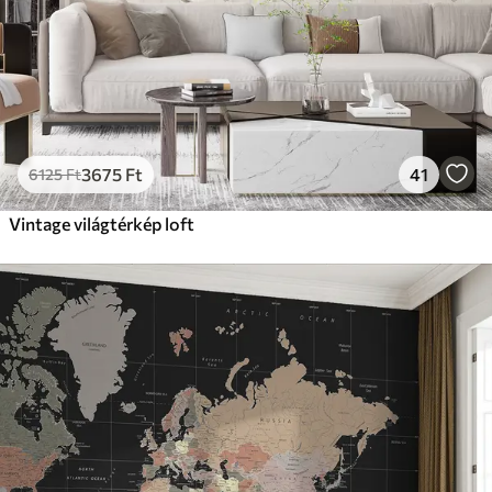
Prémium vinil
18208
10925
Ft
/m²
Peel and Stick
22666
13600
Ft
/m²
3675
Ft
41
6125
Ft
Vintage világtérkép loft