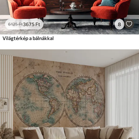
3675
Ft
8
6125
Ft
Világtérkép a bálnákkal