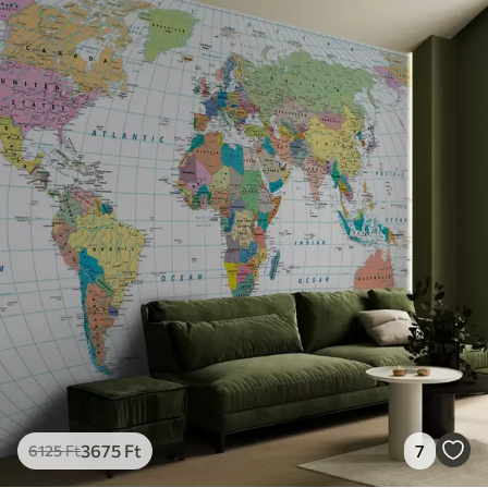
3675
Ft
7
6125
Ft