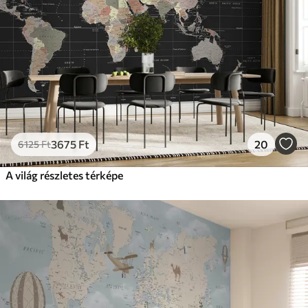
3675
Ft
20
6125
Ft
A világ részletes térképe