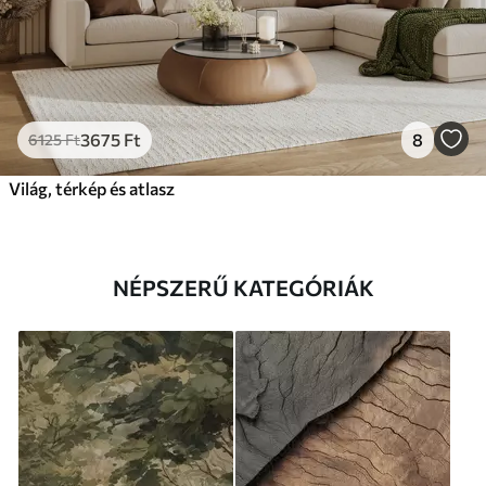
3675
Ft
8
6125
Ft
Világ, térkép és atlasz
NÉPSZERŰ KATEGÓRIÁK