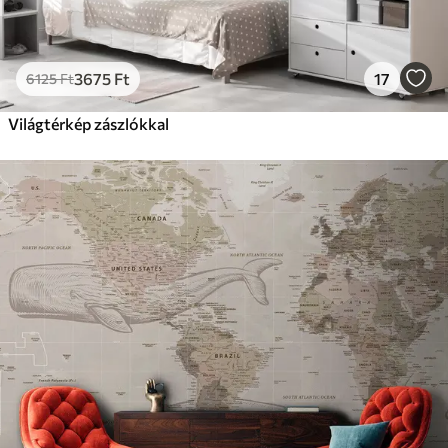
3675
Ft
17
6125
Ft
Világtérkép zászlókkal