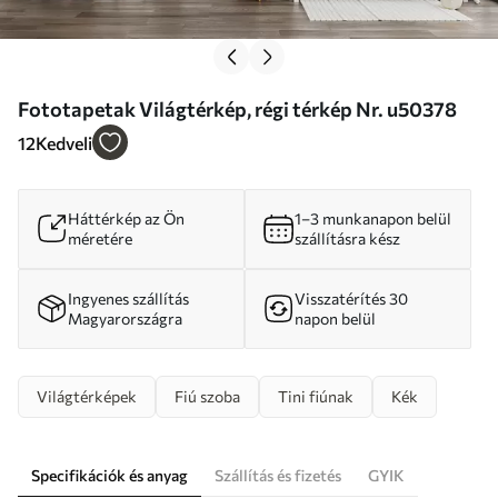
Fototapetak Világtérkép, régi térkép Nr. u50378
12
Kedveli
Háttérkép az Ön
1–3 munkanapon belül
méretére
szállításra kész
Ingyenes szállítás
Visszatérítés 30
Magyarországra
napon belül
Világtérképek
Fiú szoba
Tini fiúnak
Kék
Specifikációk és anyag
Szállítás és fizetés
GYIK