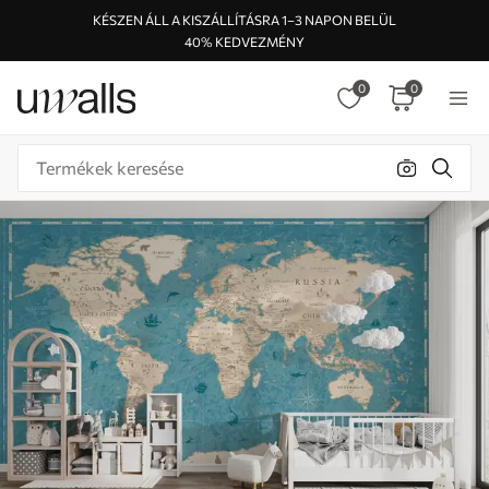
KÉSZEN ÁLL A KISZÁLLÍTÁSRA 1–3 NAPON BELÜL
40% KEDVEZMÉNY
0
0