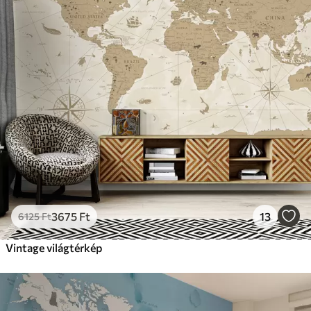
3675
Ft
13
6125
Ft
Vintage világtérkép