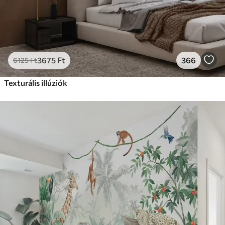
3675
Ft
366
6125
Ft
Texturális illúziók