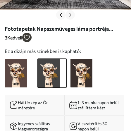
Fototapetak Napszemüveges láma portréja
legyező pálmalevéllel Nr. u98177v1
3
Kedveli
Ez a dizájn más színekben is kapható:
Háttérkép az Ön
1–3 munkanapon belül
méretére
szállításra kész
Ingyenes szállítás
Visszatérítés 30
Magyarországra
napon belül