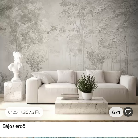
3675
Ft
671
6125
Ft
Bájos erdő