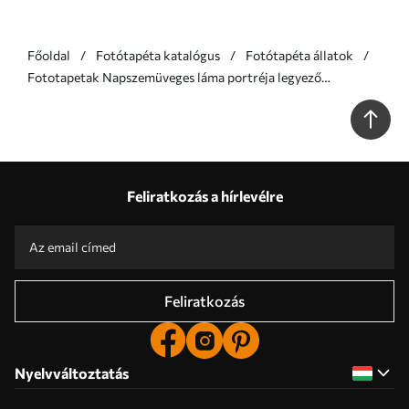
Főoldal
Fotótapéta katalógus
Fotótapéta állatok
Fototapetak Napszemüveges láma portréja legyező
pálmalevéllel Nr. u98177v1
Feliratkozás a hírlevélre
Feliratkozás
Nyelvváltoztatás