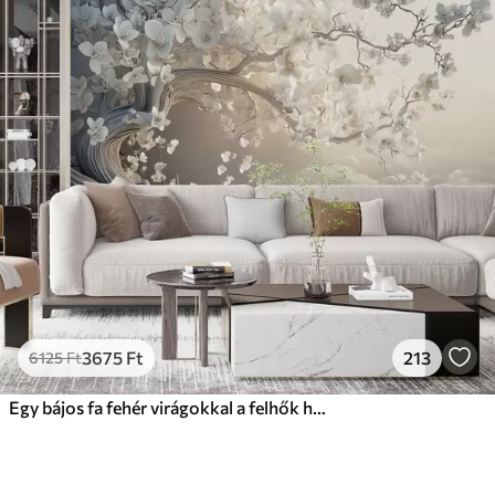
3675
Ft
213
6125
Ft
Egy bájos fa fehér virágokkal a felhők hátterében, érdekes stílusban, finom meleg színekben