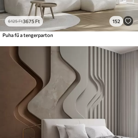
3675
Ft
152
6125
Ft
Puha fű a tengerparton