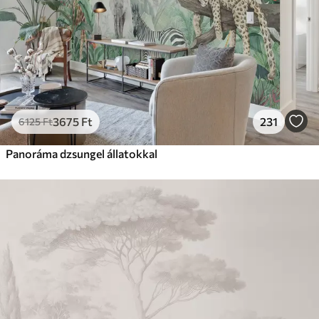
3675
Ft
231
6125
Ft
Panoráma dzsungel állatokkal