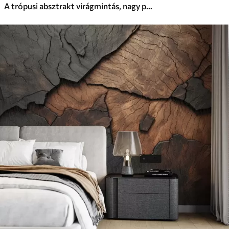
A trópusi absztrakt virágmintás, nagy pálmalevelekkel, kék és bézs árnyalatokkal buja légkört teremt