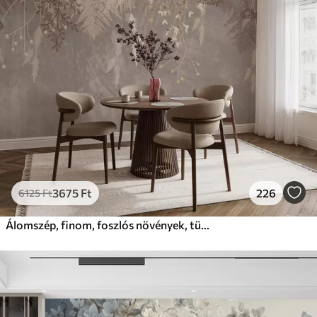
3675
Ft
226
6125
Ft
Álomszép, finom, foszlós növények, tüskék és virágok barna pasztell színekben, ködös, texturált háttér előtt