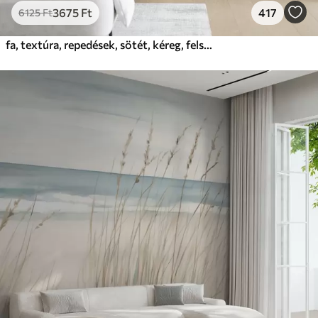
3675
Ft
417
6125
Ft
fa, textúra, repedések, sötét, kéreg, felszín