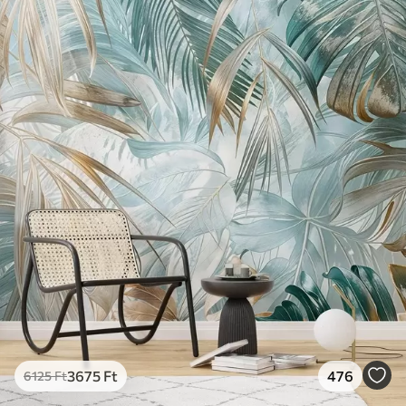
3675
Ft
476
6125
Ft