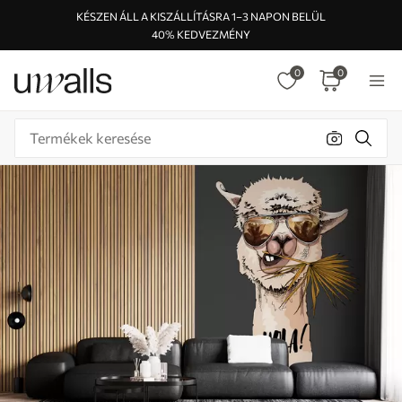
KÉSZEN ÁLL A KISZÁLLÍTÁSRA 1–3 NAPON BELÜL
40% KEDVEZMÉNY
0
0