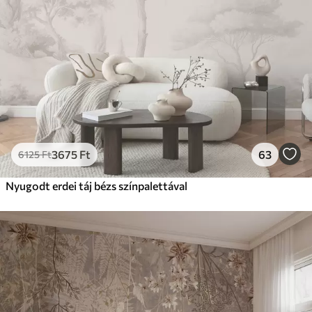
3675
Ft
63
6125
Ft
Nyugodt erdei táj bézs színpalettával