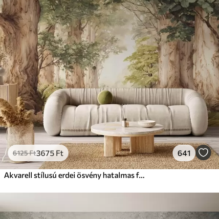
Standard
12500
7500
Ft
/m²
Prémium
15833
9499
Ft
/m²
Prémium vinil
18208
10925
Ft
/m²
Peel and Stick
22666
13600
Ft
/m²
3675
Ft
641
6125
Ft
Akvarell stílusú erdei ösvény hatalmas fák között