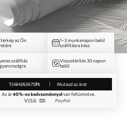
térkép az Ön
1–3 munkanapon belül
etére
szállításra kész
yenes szállítás
Visszatérítés 30 napon
yarországra
belül
Tól
6125
3675
Ft
Mutasd az árat
Az ár
40%-os kedvezménnyel
van feltüntetve.