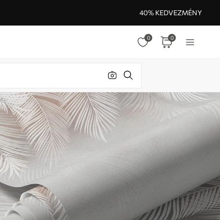
40% KEDVEZMÉNY
0
0