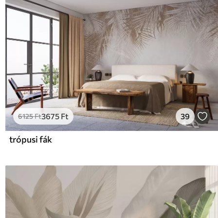
3675
Ft
39
6125
Ft
trópusi fák