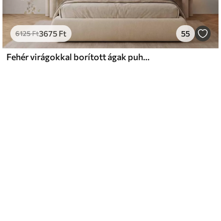
3675
Ft
55
6125
Ft
Fehér virágokkal borított ágak puha bézs háttér előtt