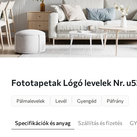
Fototapetak Lógó levelek Nr. u
Pálmalevelek
Levél
Gyengéd
Páfrány
Specifikációk és anyag
Szállítás és fizetés
GY