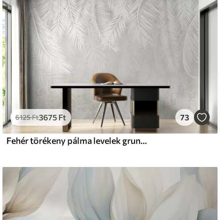
s
émium
33
9499
Ft
/m²
3675
Ft
73
l and Stick
6125
Ft
666
13600
Ft
/m²
Fehér törékeny pálma levelek grunge textúrával