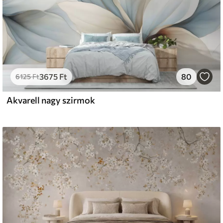
3675
Ft
80
6125
Ft
Akvarell nagy szirmok