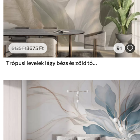
3675
Ft
91
6125
Ft
Trópusi levelek lágy bézs és zöld tónusokban, akvarell hatású, gyengéd színátmenetekkel