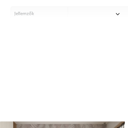
Jellemzők
Anyag
Válasszon három kiváló min
különböző helyiségekhez és 
információ alább vagy a test
Szerző
UWALLS
Cikkszám
u53114
Termelés
A képet az Ön által megadot
cm széles, egyforma csíkokr
Továbbá
Lakkbevonatot és/vagy tap
Tisztítás
A tapéta puha szivaccsal óv
tisztíthatók.