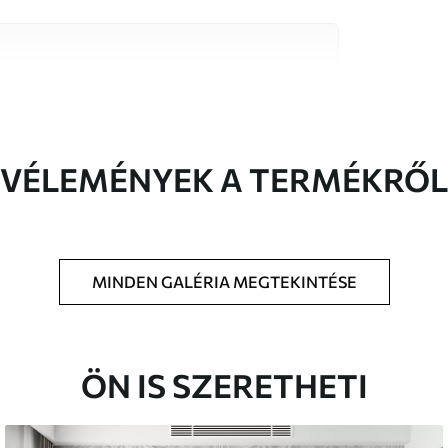
őségű anyag közül, amelyek mindegyike
költségvetésekhez illeszkedik. További
reszabási folyamat során érhető el.
VÉLEMÉNYEK A TERMÉKRŐL
MINDEN GALÉRIA MEGTEKINTÉSE
t méretben nyomtatjuk ki, és legfeljebb 50
a vágjuk.
étaragasztót adhat hozzá.
ÖN IS SZERETHETI
atosan tisztítható. A lakkozott tapéták vízzel