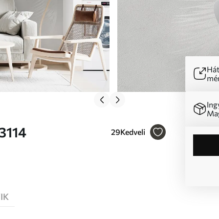
Hát
mér
Ing
Mag
53114
29
Kedveli
IK