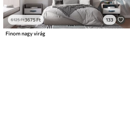
3675
Ft
133
6125
Ft
Finom nagy virág