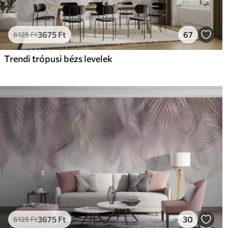
3675
Ft
67
6125
Ft
Trendi trópusi bézs levelek
3675
Ft
30
6125
Ft