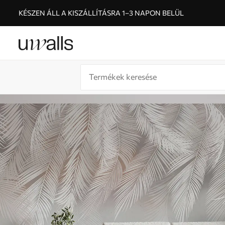
KÉSZEN ÁLL A KISZÁLLÍTÁSRA 1–3 NAPON BELÜL