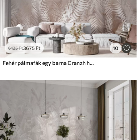
3675
Ft
10
6125
Ft
Fehér pálmafák egy barna Granzh háttérben