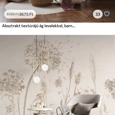
3675
Ft
33
6125
Ft
Absztrakt textúrájú ág levelekkel, barna, bézs és vörös árnyalatokban, absztrakt formákkal a háttérben