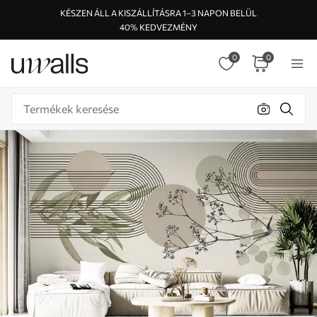
KÉSZEN ÁLL A KISZÁLLÍTÁSRA 1–3 NAPON BELÜL
40% KEDVEZMÉNY
0
0