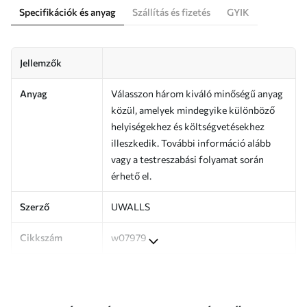
Specifikációk és anyag
Szállítás és fizetés
GYIK
Jellemzők
Anyag
Válasszon három kiváló minőségű anyag
közül, amelyek mindegyike különböző
helyiségekhez és költségvetésekhez
illeszkedik. További információ alább
vagy a testreszabási folyamat során
érhető el.
Szerző
UWALLS
Cikkszám
w07979
Termelés
A képet az Ön által megadott méretben
nyomtatjuk ki, és legfeljebb 50 cm
széles, egyforma csíkokra vágjuk.