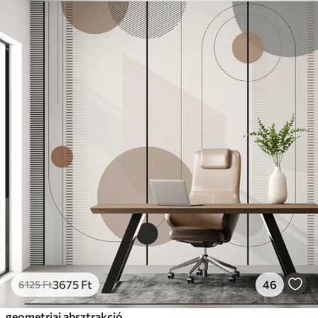
3675
Ft
46
6125
Ft
geometriai absztrakció