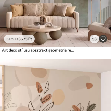
3675
Ft
53
6125
Ft
Art deco stílusú absztrakt geometria retro hatással