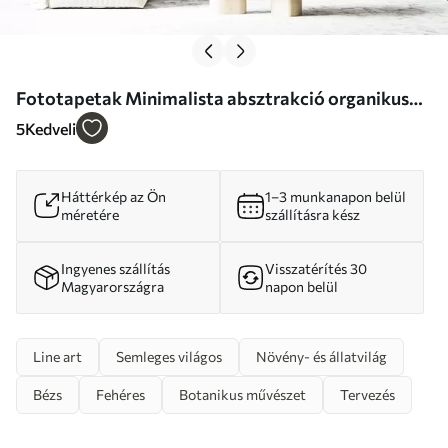
Fototapetak Minimalista absztrakció organikus
formákkal, stilizált faágakkal vagy növényekkel
5
Kedveli
finom virágos részletekkel Nr. w07979
Háttérkép az Ön
1–3 munkanapon belül
méretére
szállításra kész
Ingyenes szállítás
Visszatérítés 30
Magyarországra
napon belül
Line art
Semleges világos
Növény- és állatvilág
Bézs
Fehéres
Botanikus művészet
Tervezés