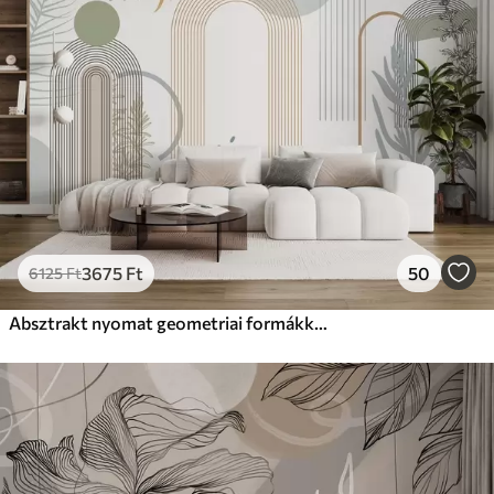
3675
Ft
50
6125
Ft
Absztrakt nyomat geometriai formákkal, ívekkel és trópusi levelekkel fehér alapon