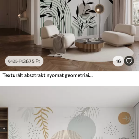
15833
9499
Ft
/m²
Prémium vinil
18208
10925
Ft
/m²
Peel and Stick
22666
13600
Ft
/m²
3675
Ft
16
6125
Ft
Texturált absztrakt nyomat geometriai formákkal, körökkel és ívekkel, valamint fekete és zöld növényekkel fehér alapon