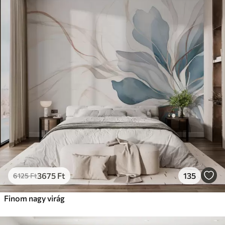
3675
Ft
135
6125
Ft
Finom nagy virág