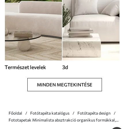
Természet levelek
3d
MINDEN MEGTEKINTÉSE
Főoldal
Fotótapéta katalógus
Fotótapéta design
Fototapetak Minimalista absztrakció organikus formákkal,
stilizált faágakkal vagy növényekkel finom virágos