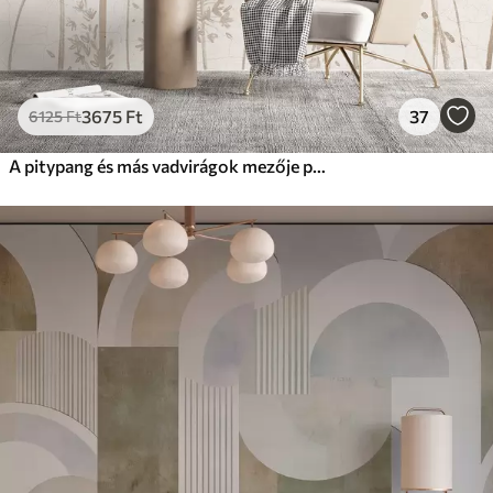
3675
Ft
37
6125
Ft
A pitypang és más vadvirágok mezője puha, homályos háttér előtt