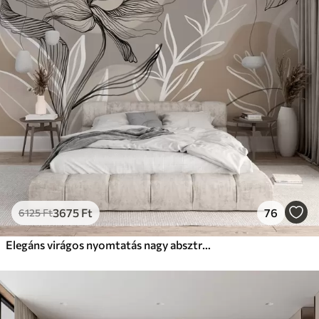
3675
Ft
76
6125
Ft
Elegáns virágos nyomtatás nagy absztrakt vonalú virágokkal és levelekkel, szürke és bézs árnyalatokban, világos háttérrel