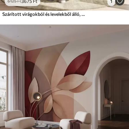
3675
Ft
1
6125
Ft
Szárított virágokból és levelekből álló, botanikus ihletésű, minimalista kompozíció absztrakt geometriai elemekkel