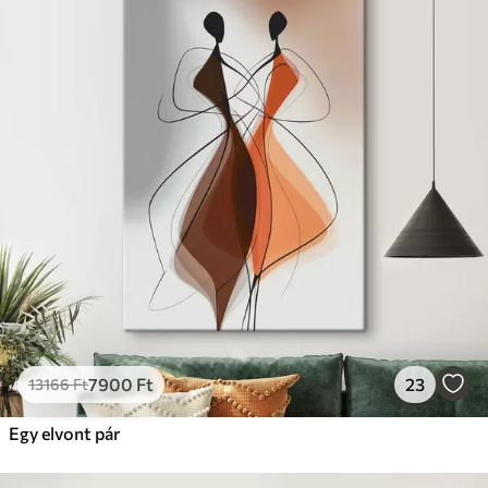
7900
Ft
23
13166
Ft
Egy elvont pár