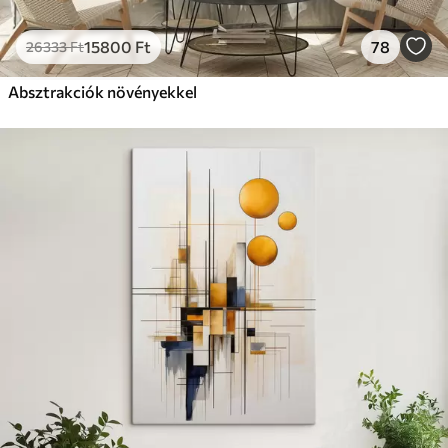
15800
Ft
78
26333
Ft
Absztrakciók növényekkel