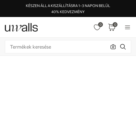
KÉSZEN ÁLL A KISZÁLLÍTÁSRA 1–3 NAPON BELÜL
40% KEDVEZMÉNY
0
0