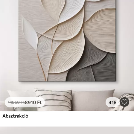
8910
Ft
418
14850
Ft
Absztrakció