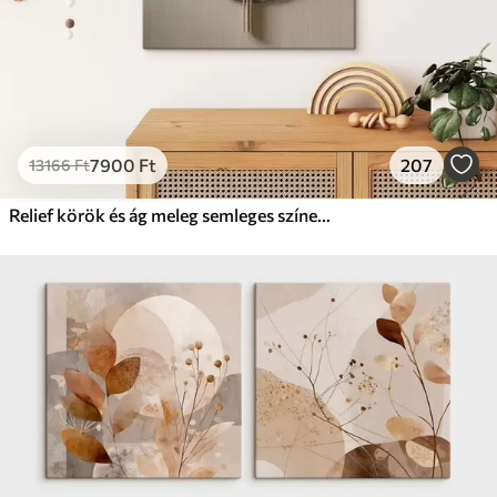
7900
Ft
207
13166
Ft
Relief körök és ág meleg semleges színekben