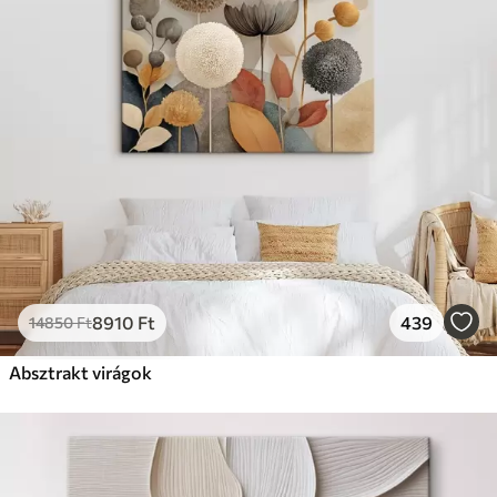
Prémium
Tól
9875
Ft
✓
Élénk, gazdag színek
✓
Fakulásálló
✓
Biztonságos, szagtalan tinta
✓
Vászonhatású felület
✗
Környezetbarát anyag
Eco-Prémium
Tól
12405
Ft
8910
Ft
439
14850
Ft
✓
Élénk, gazdag színek
✓
Absztrakt virágok
Fakulásálló
✓
Biztonságos, szagtalan tinta
✓
Vászonhatású felület
✓
Környezetbarát anyag