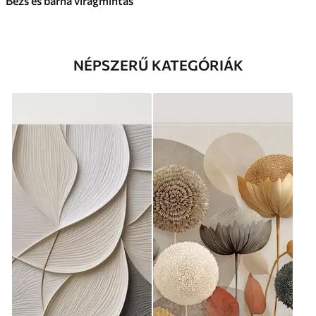
Bézs és barna virágmintás
NÉPSZERŰ KATEGÓRIÁK