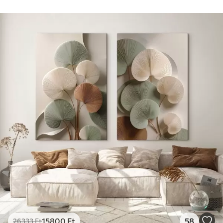
15800
Ft
58
26333
Ft