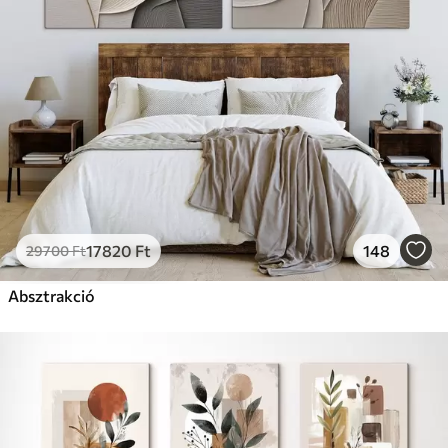
17820
Ft
148
29700
Ft
Absztrakció