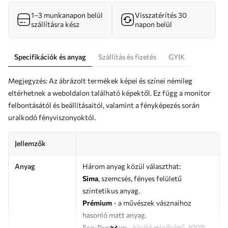
1–3 munkanapon belül
Visszatérítés 30
szállításra kész
napon belül
Specifikációk és anyag
Szállítás és fizetés
GYIK
Megjegyzés: Az ábrázolt termékek képei és színei némileg
eltérhetnek a weboldalon található képektől. Ez függ a monitor
felbontásától és beállításaitól, valamint a fényképezés során
uralkodó fényviszonyoktól.
Jellemzők
Anyag
Három anyag közül választhat:
Sima
, szemcsés, fényes felületű
szintetikus anyag.
Prémium
- a művészek vásznaihoz
hasonló matt anyag.
Eco-Premium
- kiváló minőségű, 100%