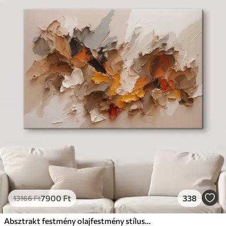
7900
Ft
338
13166
Ft
Absztrakt festmény olajfestmény stílusban