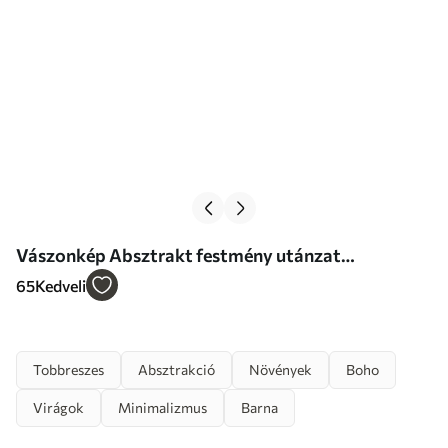
Vászonkép Absztrakt festmény utánzat
narancssárga és szürke körökkel, levelekkel és
65
Kedveli
ágakkal, modern stílusban, akvarellhatással Nr
m01009
Tobbreszes
Absztrakció
Növények
Boho
Virágok
Minimalizmus
Barna