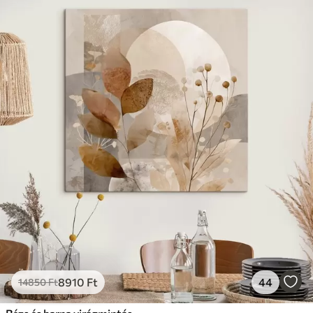
8910
Ft
44
14850
Ft