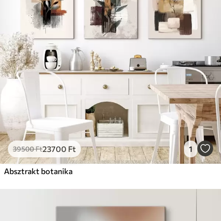
23700
Ft
1
39500
Ft
Absztrakt botanika