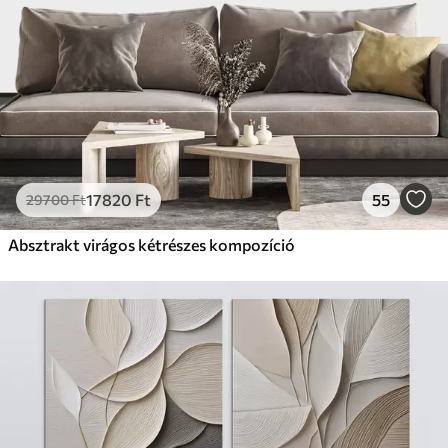
17820
Ft
55
29700
Ft
Absztrakt virágos kétrészes kompozíció