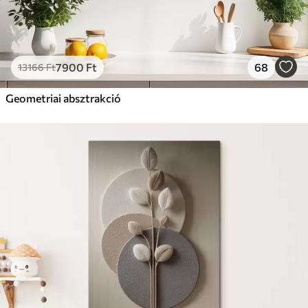
7900
Ft
68
13166
Ft
Geometriai absztrakció