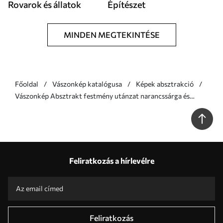
Rovarok és állatok
Építészet
MINDEN MEGTEKINTÉSE
Főoldal
Vászonkép katalógusa
Képek absztrakció
Vászonkép Absztrakt festmény utánzat narancssárga és
szürke körökkel, levelekkel és ágakkal, modern stílusban,
akvarellhatással Nr m01009
Feliratkozás a hírlevélre
Feliratkozás