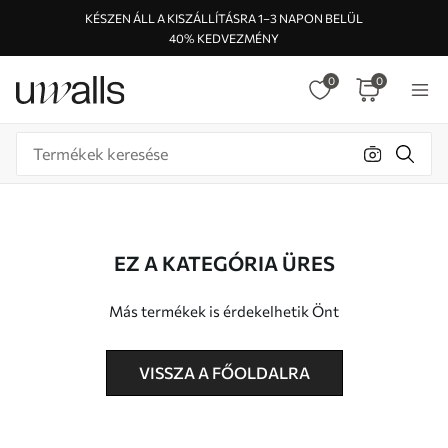
KÉSZEN ÁLL A KISZÁLLÍTÁSRA 1–3 NAPON BELÜL
40% KEDVEZMÉNY
0
0
EZ A KATEGÓRIA ÜRES
Más termékek is érdekelhetik Önt
VISSZA A FŐOLDALRA