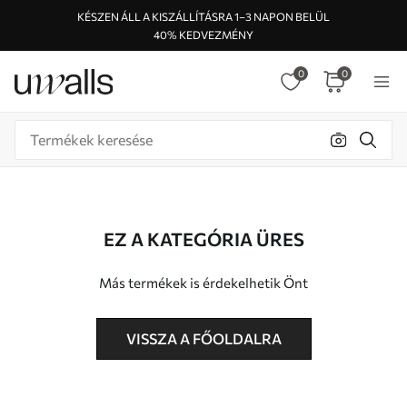
KÉSZEN ÁLL A KISZÁLLÍTÁSRA 1–3 NAPON BELÜL
40% KEDVEZMÉNY
0
0
EZ A KATEGÓRIA ÜRES
Más termékek is érdekelhetik Önt
VISSZA A FŐOLDALRA