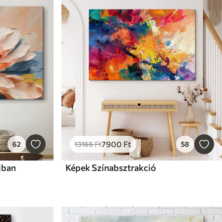
7900
Ft
62
13166
Ft
58
jban
Képek Színabsztrakció