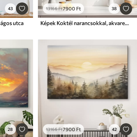
7900
Ft
43
13166
Ft
38
lágos utca
Képek Koktél narancsokkal, akvarell stílus, Olaszország, Aperol Spritz, építészet, nyári kert, nyári kert
7900
Ft
28
13166
Ft
42