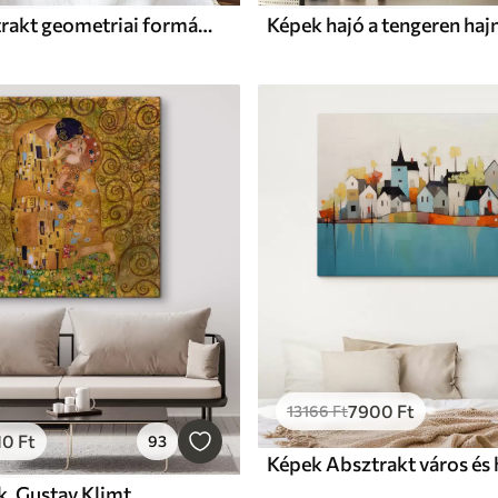
Képek Absztrakt geometriai formák a kék, narancs és barna árnyalataiban, modern minimalista kompozíciót alkotva
Képek hajó a tengeren haj
7900
Ft
13166
Ft
10
Ft
93
k, Gustav Klimt