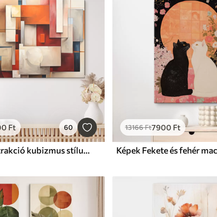
00
Ft
7900
Ft
60
13166
Ft
Képek Absztrakció kubizmus stílusban, olajfestmény, piros, kék, fehér színben