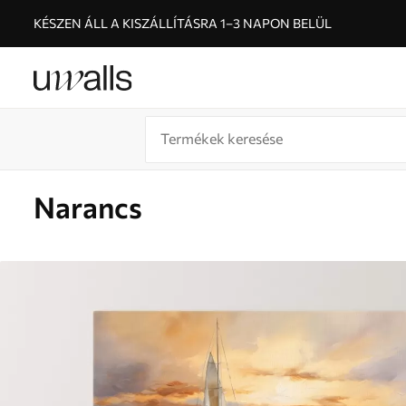
KÉSZEN ÁLL A KISZÁLLÍTÁSRA 1–3 NAPON BELÜL
Narancs