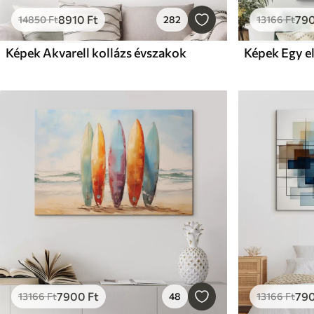
8910
Ft
79
14850
Ft
282
13166
Ft
Képek Akvarell kollázs évszakok
Képek Egy e
7900
Ft
79
13166
Ft
48
13166
Ft