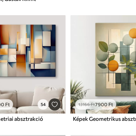
00
Ft
7900
Ft
54
13166
Ft
triai absztrakció