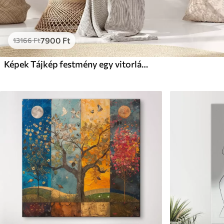
7900
Ft
13166
Ft
Képek Tájkép festmény egy vitorlással a nyugodt tengeren, narancssárga és sárga égbolt, távoli hegyek