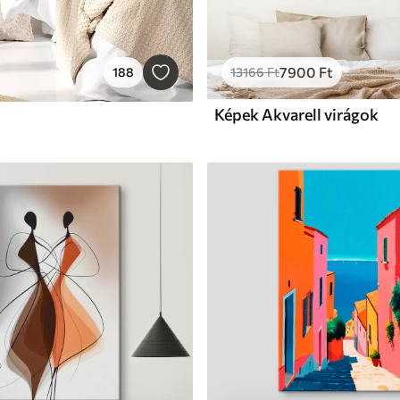
7900
Ft
188
13166
Ft
Képek Akvarell virágok