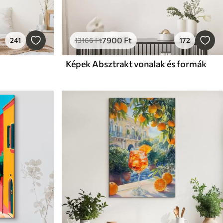
7900
Ft
241
13166
Ft
172
Képek Absztrakt vonalak és formák