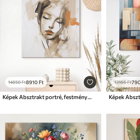
8910
Ft
79
14850
Ft
13166
Ft
Képek Absztrakt portré, festményutánzat