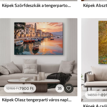
Képek Szörfdeszkák a tengerparton festés
7900
Ft
13166
Ft
35
89
14850
Ft
Képek Olasz tengerparti város naplementekor, színes épületekkel a vízparton és csónakokkal, amelyek a nyugodt vizeken úsznak
Képek A csó