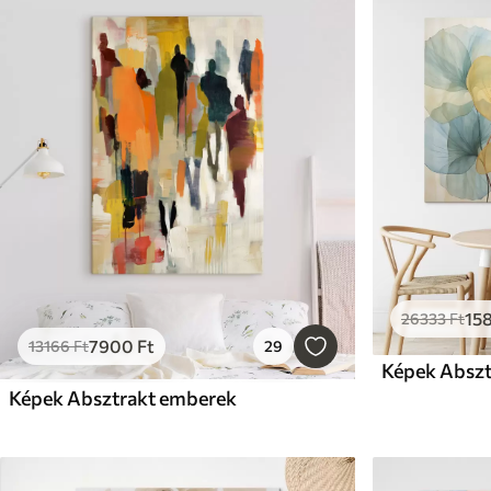
15
26333
Ft
7900
Ft
13166
Ft
29
Képek Absztr
Képek Absztrakt emberek