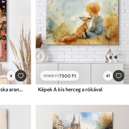
7900
Ft
4
13166
Ft
41
Képek Fekete és fehér macska aranyosan néznek egymásra naplementekor
Képek A kis herceg a rókával