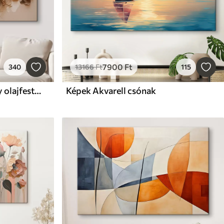
7900
Ft
340
13166
Ft
115
Képek Absztrakt festmény olajfestmény stílusban
Képek Akvarell csónak