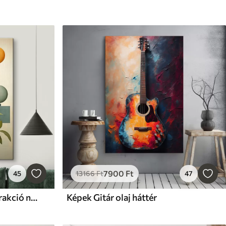
7900
Ft
45
13166
Ft
47
Képek Geometrikus absztrakció növényekkel
Képek Gitár olaj háttér