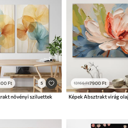
800
Ft
7900
Ft
5
13166
Ft
akt növényi sziluettek
Képek Absztrakt virág ola