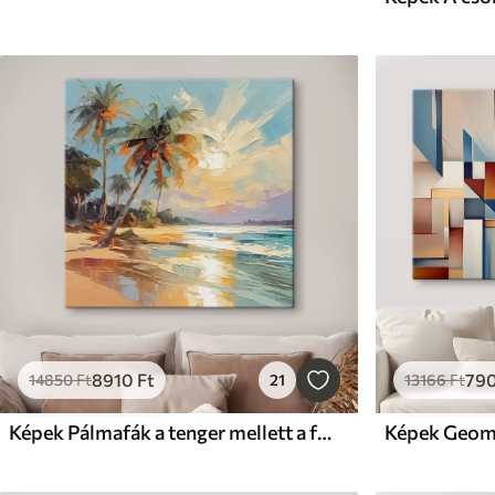
8910
Ft
79
14850
Ft
21
13166
Ft
Képek Pálmafák a tenger mellett a festészet utánzata
Képek Geome