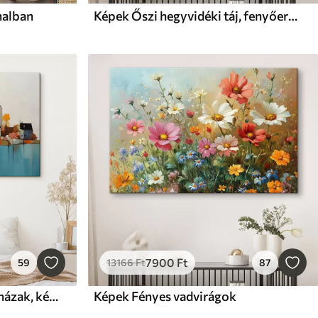
nalban
Képek Őszi hegyvidéki táj, fenyőerdő, naplemente, akvarell, vízfestmény
7900
Ft
59
13166
Ft
87
Képek Absztrakt város és házak, kék, sárga, piros színben
Képek Fényes vadvirágok