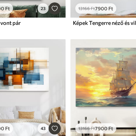
00
Ft
7900
Ft
23
13166
Ft
lvont pár
Képek Tengerre néző és vi
00
Ft
7900
Ft
43
13166
Ft