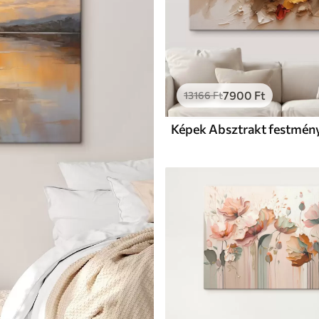
7900
Ft
13166
Ft