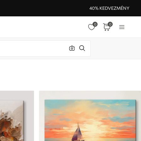
40% KEDVEZMÉNY
0
0