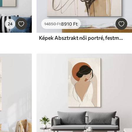
8910
Ft
24
14850
Ft
Képek Absztrakt női portré, festményutánzat