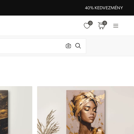
40% KEDVEZMÉNY
0
0