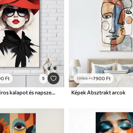
00
Ft
7900
Ft
5
13166
Ft
Képek Egy piros kalapot és napszemüveget viselő nő
Képek Absztrakt arcok