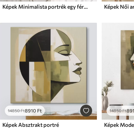
Képek Minimalista portrék egy férfiról és egy nőről
Képek Női a
8910
Ft
89
14850
Ft
14850
Ft
Képek Absztrakt portré
Képek Moder