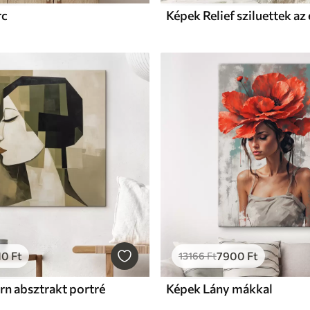
rc
10
Ft
7900
Ft
13166
Ft
n absztrakt portré
Képek Lány mákkal