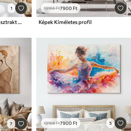
7900
Ft
1
13166
Ft
Képek Egy minimalista, absztrakt portré
Képek Kíméletes profil
7900
Ft
13166
Ft
5
7