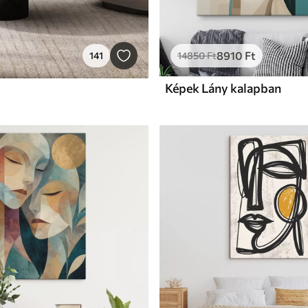
8910
Ft
141
14850
Ft
Képek Lány kalapban