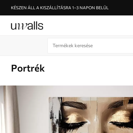
KÉSZEN ÁLL A KISZÁLLÍTÁSRA 1–3 NAPON BELÜL
Portrék