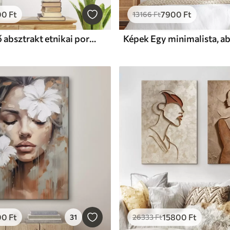
00
Ft
7900
Ft
13166
Ft
Képek Két nő absztrakt etnikai portréja
00
Ft
15800
Ft
31
26333
Ft