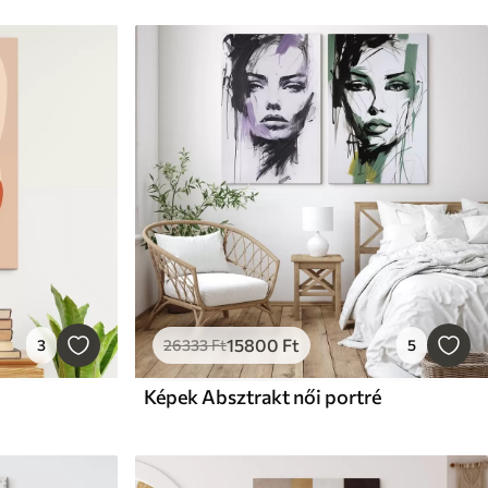
15800
Ft
3
26333
Ft
5
Képek Absztrakt női portré