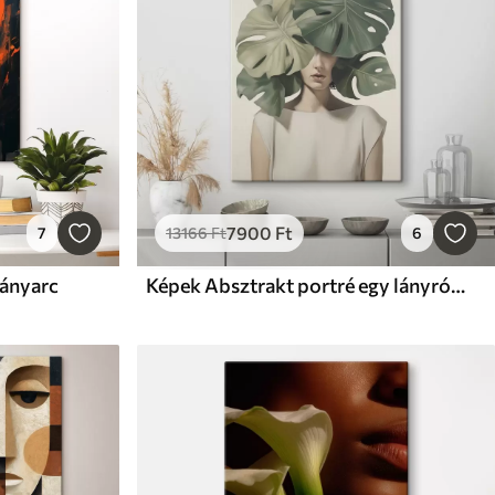
7900
Ft
7
13166
Ft
6
lányarc
Képek Absztrakt portré egy lányról monstera levelekkel