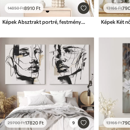
8910
Ft
79
14850
Ft
13166
Ft
Képek Absztrakt portré, festményutánzat
17820
Ft
79
29700
Ft
9
13166
Ft