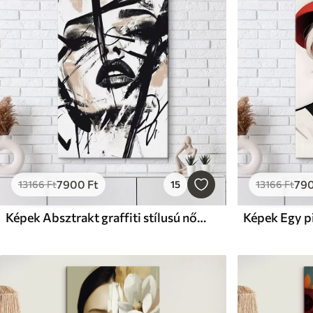
7900
Ft
79
13166
Ft
15
13166
Ft
Képek Absztrakt graffiti stílusú nőportré