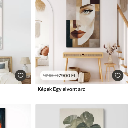
7900
Ft
13166
Ft
Képek Egy elvont arc