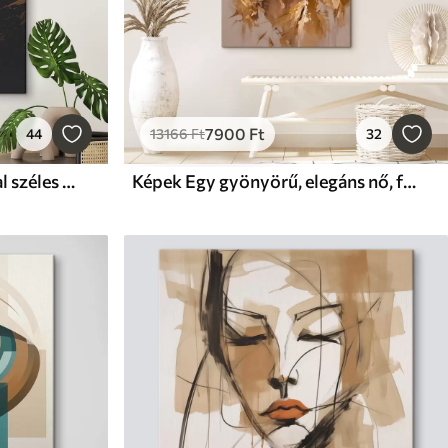
7900
Ft
44
13166
Ft
32
Képek Női arc piros rúzzsal széles kalap alatt
Képek Egy gyönyörű, elegáns nő, fejkendőt visel