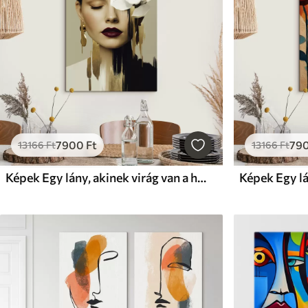
7900
Ft
79
13166
Ft
13166
Ft
Képek Egy lány, akinek virág van a hajában