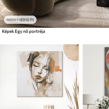
8910
Ft
14850
Ft
Képek Egy nő portréja