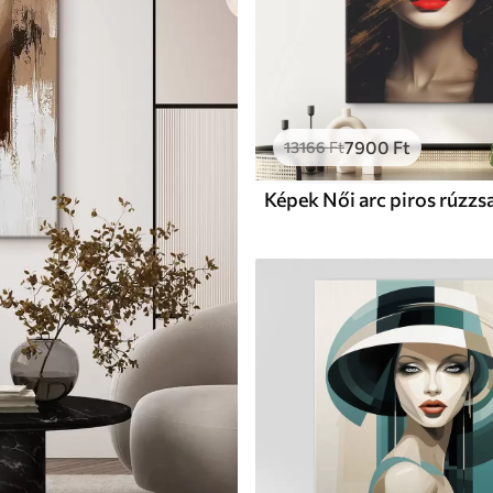
7900
Ft
13166
Ft