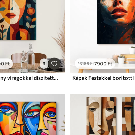
00
Ft
7900
Ft
3
13166
Ft
Képek Egy lány virágokkal díszített, etnikai stílusú absztrakt portréja
Képek Festékkel borított 