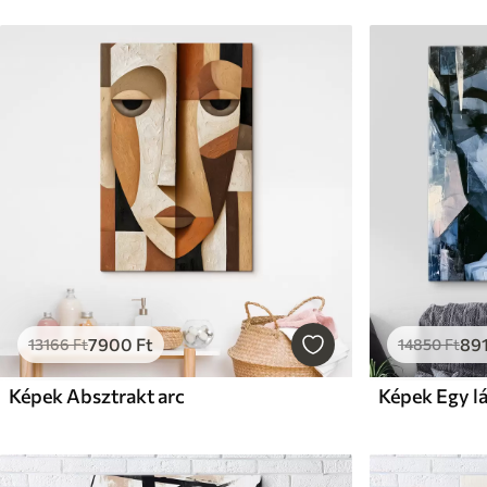
7900
Ft
89
13166
Ft
14850
Ft
Képek Absztrakt arc