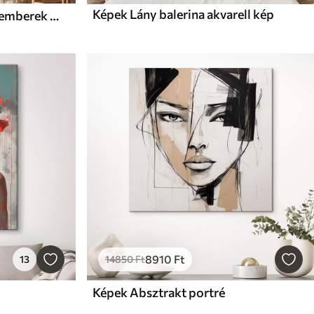
Képek Lány balerina akvarell kép
Képek Relief sziluettek az emberek minimalista stílusban
8910
Ft
13
14850
Ft
Képek Absztrakt portré