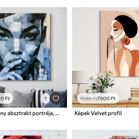
10
Ft
7900
Ft
1
13166
Ft
Képek Egy lány absztrakt portréja, átható tekintettel
Képek Velvet profil