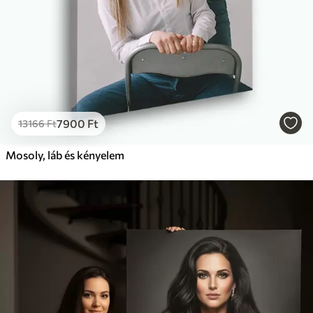
7900
Ft
13166
Ft
Mosoly, láb és kényelem