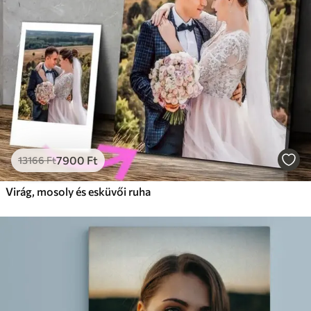
7900
Ft
13166
Ft
Virág, mosoly és esküvői ruha