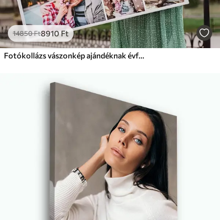
8910
Ft
14850
Ft
Fotókollázs vászonkép ajándéknak évfordulóra