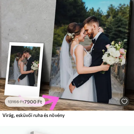
7900
Ft
13166
Ft
Virág, esküvői ruha és növény