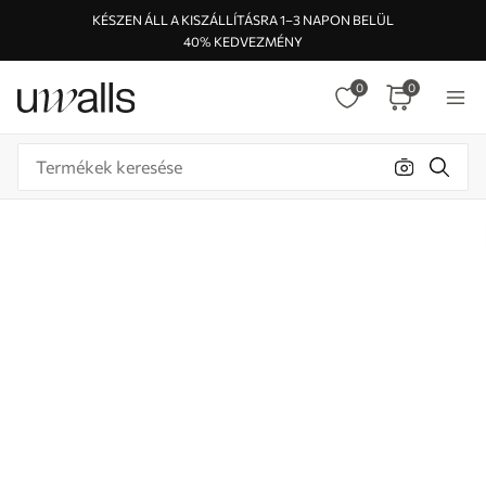
KÉSZEN ÁLL A KISZÁLLÍTÁSRA 1–3 NAPON BELÜL
40% KEDVEZMÉNY
0
0