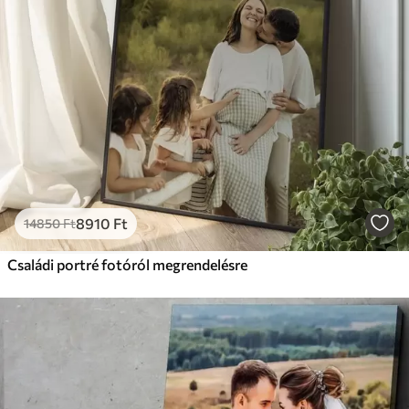
8910
Ft
14850
Ft
Családi portré fotóról megrendelésre