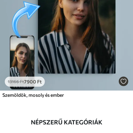
7900
Ft
13166
Ft
Szemöldök, mosoly és ember
NÉPSZERŰ KATEGÓRIÁK