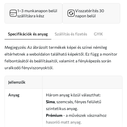
1–3 munkanapon belül
Visszatérítés 30
szállításra kész
napon belül
Specifikációk és anyag
Szállítás és fizetés
GYIK
Megjegyzés: Az ábrázolt termékek képei és színei némileg
eltérhetnek a weboldalon található képektől. Ez függ a monitor
felbontásától és beállításaitól, valamint a fényképezés során
uralkodó fényviszonyoktól.
Jellemzők
Anyag
Három anyag közül választhat:
Sima
, szemcsés, fényes felületű
szintetikus anyag.
Prémium
- a művészek vásznaihoz
hasonló matt anyag.