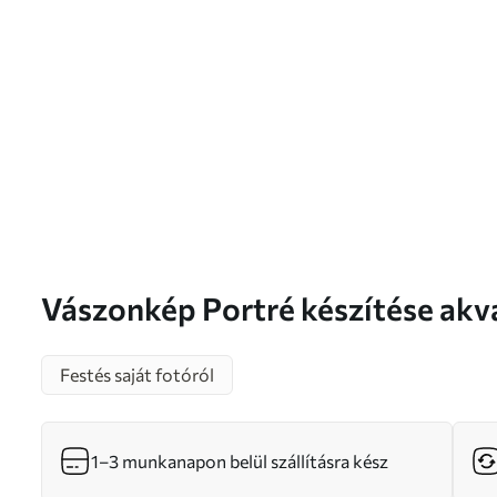
Vászonkép Portré készítése akvarellel fényképről Nr
s34675
Festés saját fotóról
1–3 munkanapon belül szállításra kész