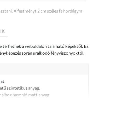
sztani. A festményt 2 cm széles fa hordágyra
IK
 eltérhetnek a weboldalon található képektől. Ez
a fényképezés során uralkodó fényviszonyoktól.
at:
letű szintetikus anyag.
naihoz hasonló matt anyag.
őségű, 100% pamutból készült vászon.