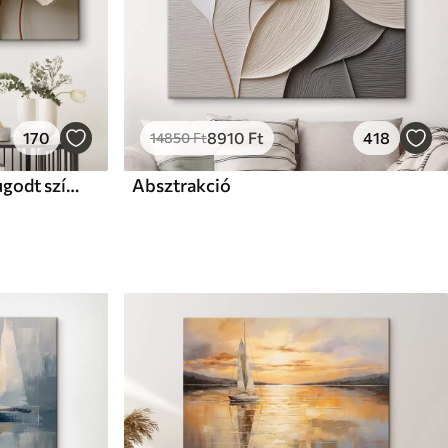
170
8910
Ft
418
14850
Ft
Stilizált ginkgólevelek nyugodt színekben
Absztrakció