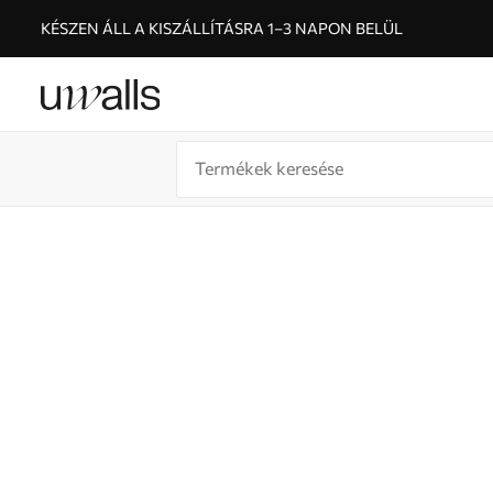
KÉSZEN ÁLL A KISZÁLLÍTÁSRA 1–3 NAPON BELÜL