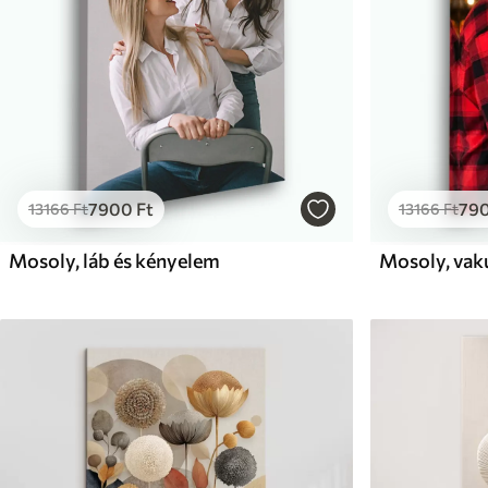
7900
Ft
79
13166
Ft
13166
Ft
Mosoly, láb és kényelem
Mosoly, vaku