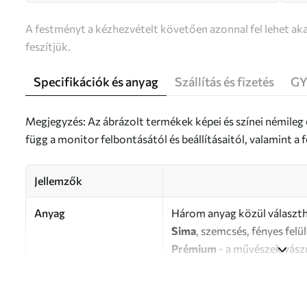
A festményt a kézhezvételt követően azonnal fel lehet aka
feszítjük.
Specifikációk és anyag
Szállítás és fizetés
GY
Megjegyzés: Az ábrázolt termékek képei és színei némileg
függ a monitor felbontásától és beállításaitól, valamint 
Jellemzők
Anyag
Három anyag közül választh
Sima
, szemcsés, fényes felü
Prémium
- a művészek vász
Eco-Premium
- kiváló min
Szerző
UWALLS