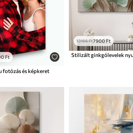
7900
Ft
13166
Ft
00
Ft
 fotózás és képkeret