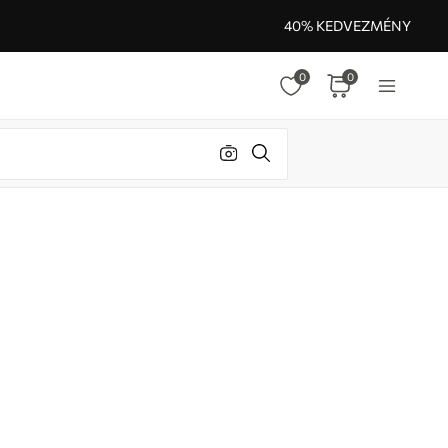
40% KEDVEZMÉNY
0
0