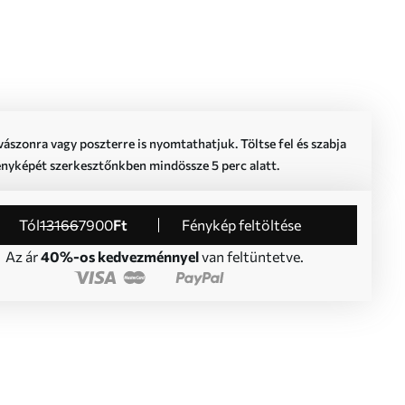
vászonra vagy poszterre is nyomtathatjuk. Töltse fel és szabja
ényképét szerkesztőnkben mindössze 5 perc alatt.
Tól
13166
7900
Ft
Fénykép feltöltése
Az ár
40%-os kedvezménnyel
van feltüntetve.