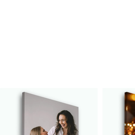
Cikkszám
s34675
Továbbá
Lakkbevonatot adhat hozzá
Elérhető anyagok
Standard
Prémium
Tól
7900
Ft
Tól
9875
Ft
✓
✓
Élénk, gazdag színek
Élénk, gazdag színek
✓
✓
Fakulásálló
Fakulásálló
✓
✓
Biztonságos, szagtalan tinta
Biztonságos, szagtala
✗
✓
Vászonhatású felület
Vászonhatású felület
✗
✗
Környezetbarát anyag
Környezetbarát anya