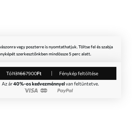
vászonra vagy poszterre is nyomtathatjuk. Töltse fel és szabja
ényképét szerkesztőnkben mindössze 5 perc alatt.
Tól
13166
7900
Ft
Fénykép feltöltése
Az ár
40%-os kedvezménnyel
van feltüntetve.