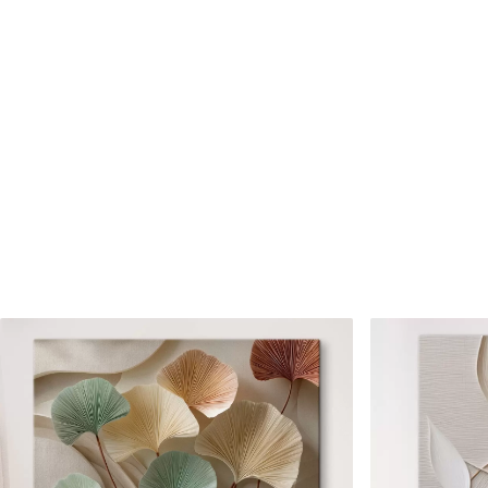
Cikkszám
s34836
Továbbá
Lakkbevonatot adhat hozzá
Elérhető anyagok
Standard
Prémium
Tól
7900
Ft
Tól
9875
Ft
✓
✓
Élénk, gazdag színek
Élénk, gazdag színek
✓
✓
Fakulásálló
Fakulásálló
✓
✓
Biztonságos, szagtalan tinta
Biztonságos, szagtala
✗
✓
Vászonhatású felület
Vászonhatású felület
✗
✗
Környezetbarát anyag
Környezetbarát anya