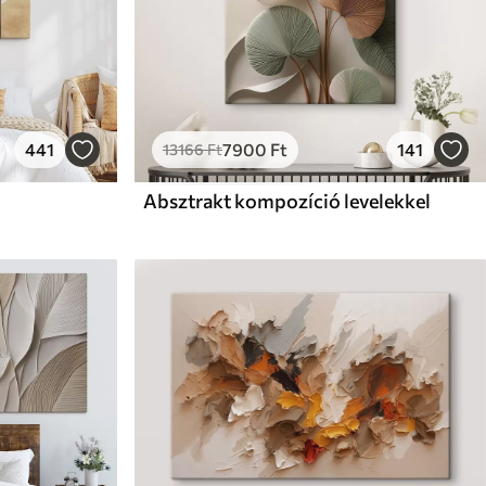
441
7900
Ft
141
13166
Ft
Absztrakt kompozíció levelekkel