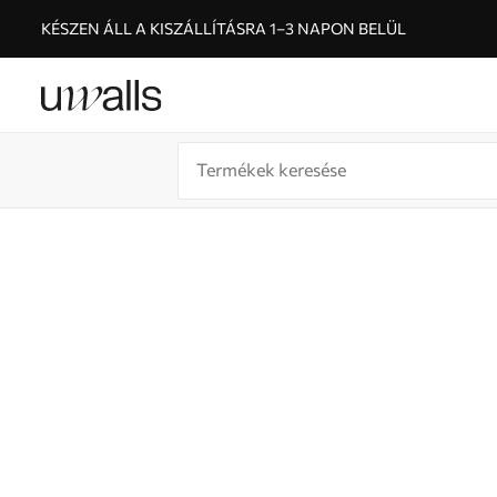
KÉSZEN ÁLL A KISZÁLLÍTÁSRA 1–3 NAPON BELÜL