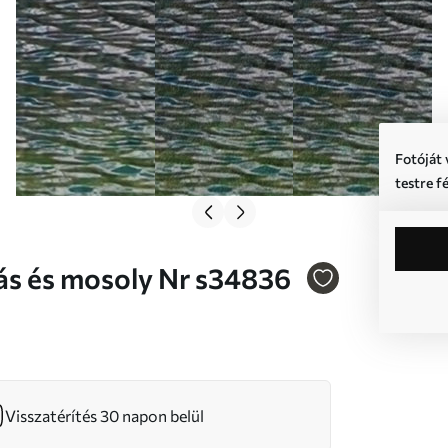
Fotóját 
testre f
sápolás és mosoly Nr s34836
Visszatérítés 30 napon belül