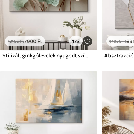
7900
Ft
173
89
13166
Ft
14850
Ft
Stilizált ginkgólevelek nyugodt színekben
Absztrakció