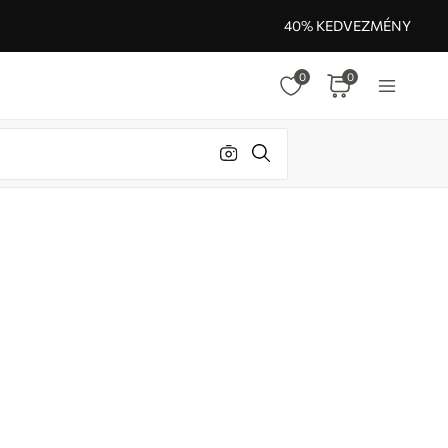
40% KEDVEZMÉNY
0
0