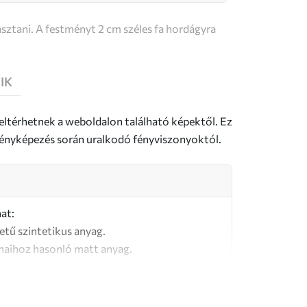
sztani. A festményt 2 cm széles fa hordágyra
IK
 eltérhetnek a weboldalon található képektől. Ez
a fényképezés során uralkodó fényviszonyoktól.
at:
letű szintetikus anyag.
naihoz hasonló matt anyag.
őségű, 100% pamutból készült vászon.