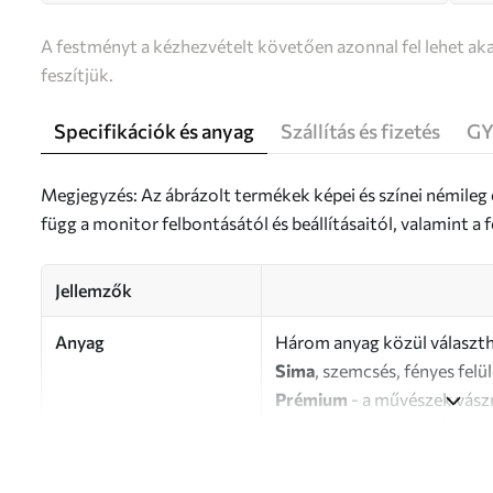
A festményt a kézhezvételt követően azonnal fel lehet aka
feszítjük.
Specifikációk és anyag
Szállítás és fizetés
GY
Megjegyzés: Az ábrázolt termékek képei és színei némileg
függ a monitor felbontásától és beállításaitól, valamint 
Jellemzők
Anyag
Három anyag közül választh
Sima
, szemcsés, fényes felü
Prémium
- a művészek vász
Eco-Premium
- kiváló min
Szerző
UWALLS