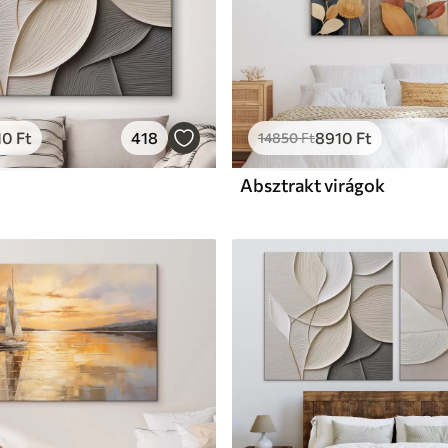
10
Ft
418
8910
Ft
14850
Ft
Absztrakt virágok