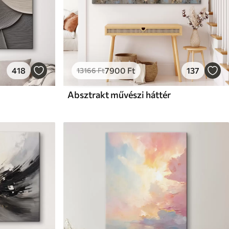
418
7900
Ft
137
13166
Ft
Absztrakt művészi háttér