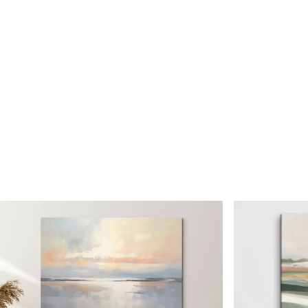
Cikkszám
s32936
Továbbá
Lakkbevonatot adhat hozzá
Elérhető anyagok
Standard
Prémium
Tól
7900
Ft
Tól
9875
Ft
✓
✓
Élénk, gazdag színek
Élénk, gazdag színek
✓
✓
Fakulásálló
Fakulásálló
✓
✓
Biztonságos, szagtalan tinta
Biztonságos, szagtala
✗
✓
Vászonhatású felület
Vászonhatású felület
✗
✗
Környezetbarát anyag
Környezetbarát anya