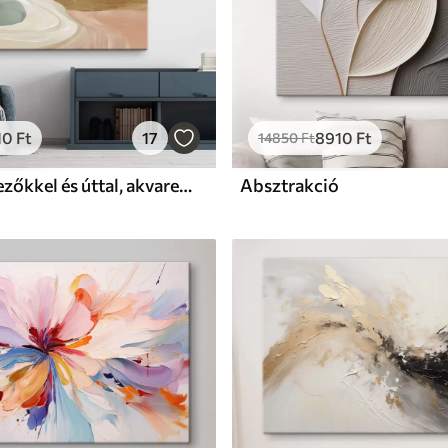
10
Ft
17
8910
Ft
14850
Ft
Vidéki táj mezőkkel és úttal, akvarell stílusban
Absztrakció