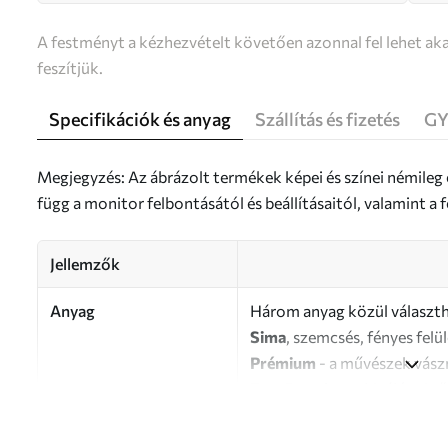
A festményt a kézhezvételt követően azonnal fel lehet aka
feszítjük.
Specifikációk és anyag
Szállítás és fizetés
GY
Megjegyzés: Az ábrázolt termékek képei és színei némileg
függ a monitor felbontásától és beállításaitól, valamint 
Jellemzők
Anyag
Három anyag közül választh
Sima
, szemcsés, fényes felü
Prémium
- a művészek vász
Eco-Premium
- kiváló min
Szerző
UWALLS