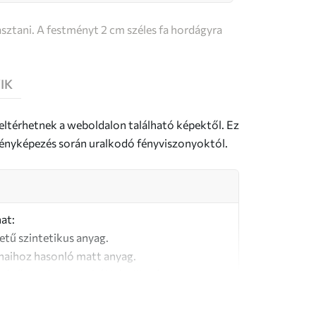
sztani. A festményt 2 cm széles fa hordágyra
IK
 eltérhetnek a weboldalon található képektől. Ez
a fényképezés során uralkodó fényviszonyoktól.
at:
letű szintetikus anyag.
naihoz hasonló matt anyag.
őségű, 100% pamutból készült vászon.