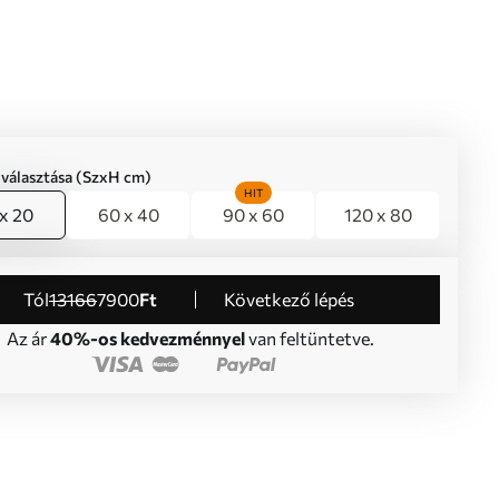
iválasztása (SzxH cm)
HIT
x 20
60 x 40
90 x 60
120 x 80
Tól
13166
7900
Ft
Következő lépés
Az ár
40%-os kedvezménnyel
van feltüntetve.