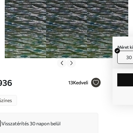
Méret k
30 
32936
13
Kedveli
Színes
Visszatérítés 30 napon belül