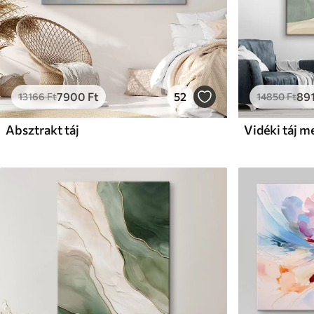
7900
Ft
52
89
13166
Ft
14850
Ft
Absztrakt táj