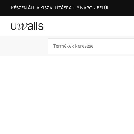
KÉSZEN ÁLL A KISZÁLLÍTÁSRA 1–3 NAPON BELÜL