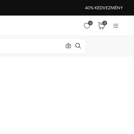
40% KEDVEZMÉNY
0
0