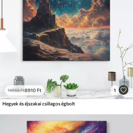
8910
Ft
1
14850
Ft
Hegyek és éjszakai csillagos égbolt