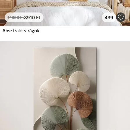
8910
Ft
439
14850
Ft
Absztrakt virágok