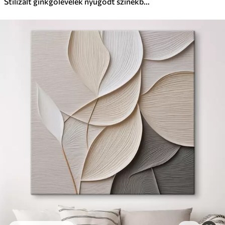
Stilizált ginkgólevelek nyugodt színekben