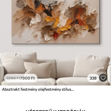
7900
Ft
338
13166
Ft
Absztrakt festmény olajfestmény stílusban