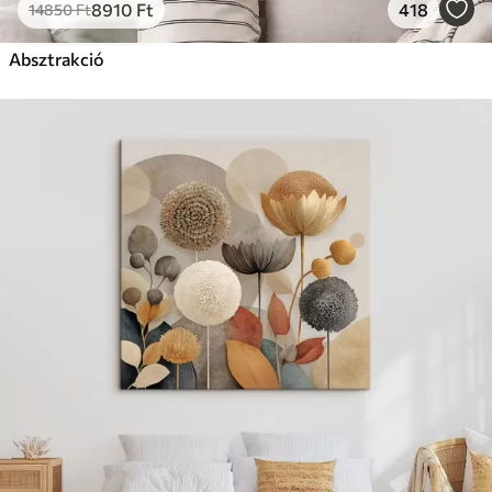
8910
Ft
418
14850
Ft
Absztrakció