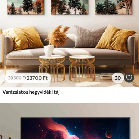
Prémium
Tól
9875
Ft
✓
Élénk, gazdag színek
✓
Fakulásálló
✓
Biztonságos, szagtalan tinta
✓
Vászonhatású felület
✗
Környezetbarát anyag
Eco-Prémium
Tól
12405
Ft
23700
Ft
30
39500
Ft
✓
Élénk, gazdag színek
✓
Varázslatos hegyvidéki táj
Fakulásálló
✓
Biztonságos, szagtalan tinta
✓
Vászonhatású felület
✓
Környezetbarát anyag