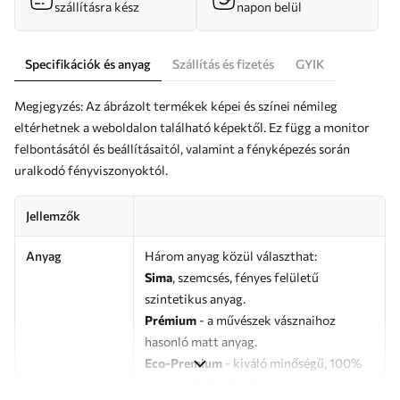
szállításra kész
napon belül
Specifikációk és anyag
Szállítás és fizetés
GYIK
Megjegyzés: Az ábrázolt termékek képei és színei némileg
eltérhetnek a weboldalon található képektől. Ez függ a monitor
felbontásától és beállításaitól, valamint a fényképezés során
uralkodó fényviszonyoktól.
Jellemzők
Anyag
Három anyag közül választhat:
Sima
, szemcsés, fényes felületű
szintetikus anyag.
Prémium
- a művészek vásznaihoz
hasonló matt anyag.
Eco-Premium
- kiváló minőségű, 100%
pamutból készült vászon.