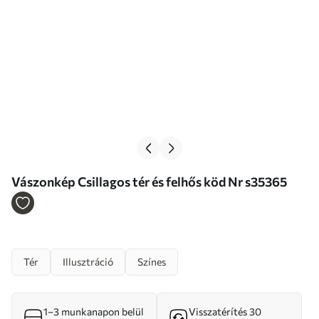
Vászonkép Csillagos tér és felhős köd Nr s35365
Tér
Illusztráció
Színes
1–3 munkanapon belül
Visszatérítés 30