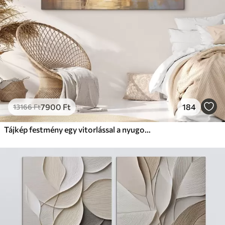
7900
Ft
184
13166
Ft
Tájkép festmény egy vitorlással a nyugodt tengeren, narancssárga és sárga égbolt, távoli hegyek