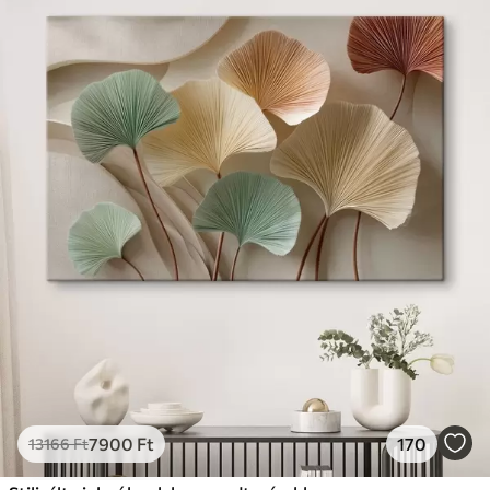
7900
Ft
170
13166
Ft