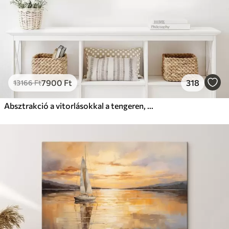
7900
Ft
318
13166
Ft
Absztrakció a vitorlásokkal a tengeren, akril stílusban, naplemente