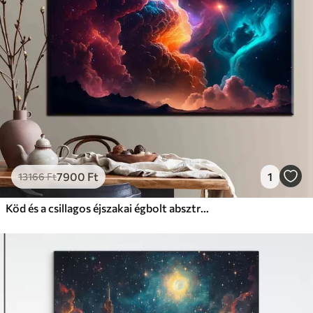
7900
Ft
1
13166
Ft
Köd és a csillagos éjszakai égbolt absztrakt formában