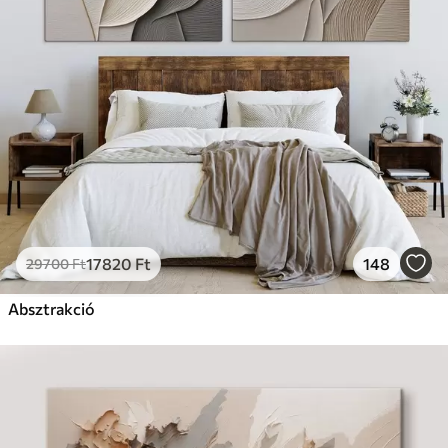
17820
Ft
148
29700
Ft
Absztrakció