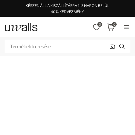
KÉSZEN ÁLL A KISZÁLLÍTÁSRA 1–3 NAPON BELÜL
40% KEDVEZMÉNY
0
0