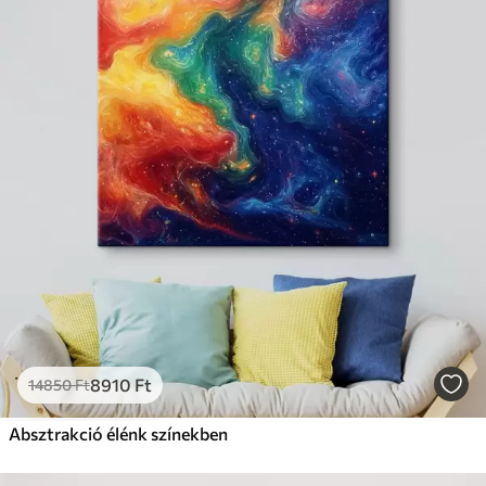
8910
Ft
14850
Ft
Absztrakció élénk színekben