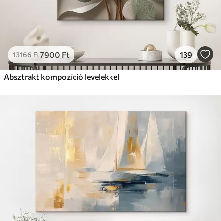
7900
Ft
139
13166
Ft
Absztrakt kompozíció levelekkel