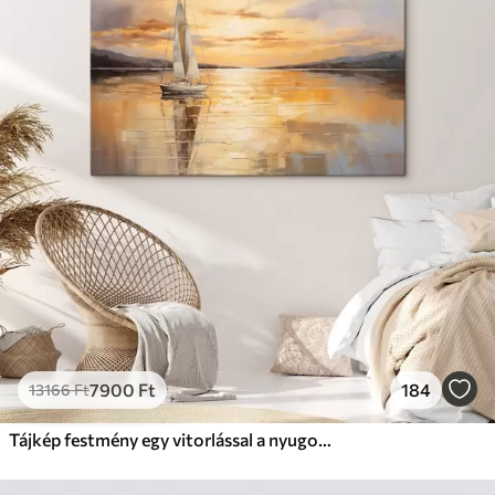
7900
Ft
184
13166
Ft
Tájkép festmény egy vitorlással a nyugodt tengeren, narancssárga és sárga égbolt, távoli hegyek