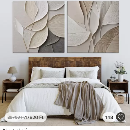
17820
Ft
148
29700
Ft