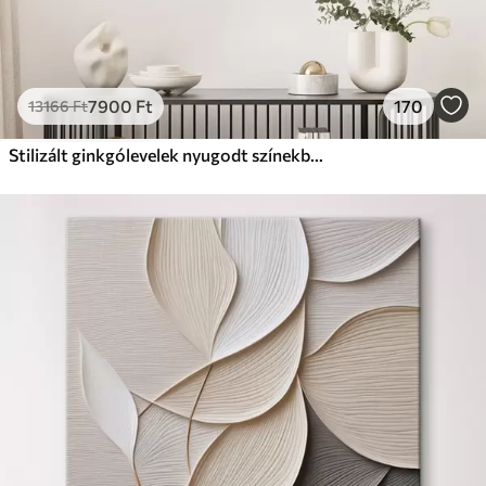
7900
Ft
170
13166
Ft
Stilizált ginkgólevelek nyugodt színekben