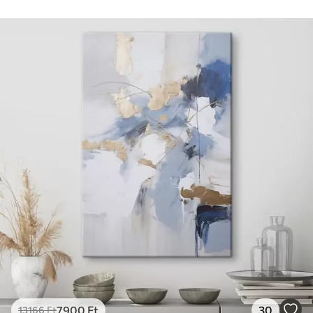
7900
Ft
30
13166
Ft