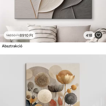
8910
Ft
418
14850
Ft
Absztrakció