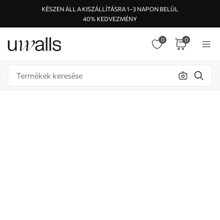
KÉSZEN ÁLL A KISZÁLLÍTÁSRA 1–3 NAPON BELÜL
40% KEDVEZMÉNY
0
0