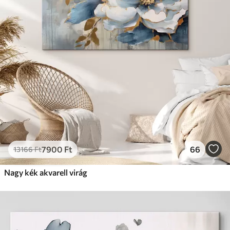
Prémium
Tól
9875
Ft
✓
Élénk, gazdag színek
✓
Fakulásálló
✓
Biztonságos, szagtalan tinta
✓
Vászonhatású felület
✗
Környezetbarát anyag
Eco-Prémium
Tól
12405
Ft
7900
Ft
66
13166
Ft
✓
Élénk, gazdag színek
✓
Nagy kék akvarell virág
Fakulásálló
✓
Biztonságos, szagtalan tinta
✓
Vászonhatású felület
✓
Környezetbarát anyag