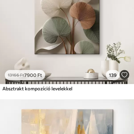
7900
Ft
139
13166
Ft
Absztrakt kompozíció levelekkel