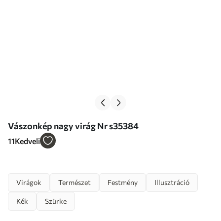
Vászonkép nagy virág Nr s35384
11
Kedveli
Virágok
Természet
Festmény
Illusztráció
Kék
Szürke