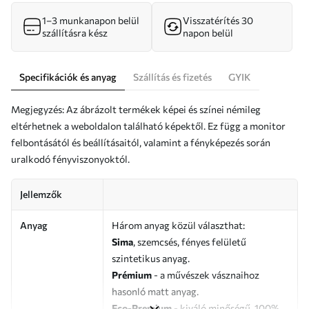
1–3 munkanapon belül
Visszatérítés 30
szállításra kész
napon belül
Specifikációk és anyag
Szállítás és fizetés
GYIK
Megjegyzés: Az ábrázolt termékek képei és színei némileg
eltérhetnek a weboldalon található képektől. Ez függ a monitor
felbontásától és beállításaitól, valamint a fényképezés során
uralkodó fényviszonyoktól.
Jellemzők
Anyag
Három anyag közül választhat:
Sima
, szemcsés, fényes felületű
szintetikus anyag.
Prémium
- a művészek vásznaihoz
hasonló matt anyag.
Eco-Premium
- kiváló minőségű, 100%