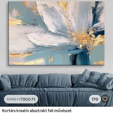
7900
Ft
170
13166
Ft
Kortárs kreatív absztrakt fali művészet