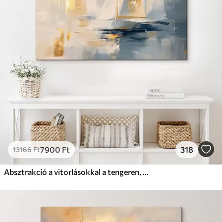
7900
Ft
318
13166
Ft
Absztrakció a vitorlásokkal a tengeren, akril stílusban, naplemente