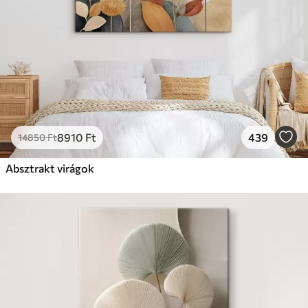
8910
Ft
439
14850
Ft
Absztrakt virágok