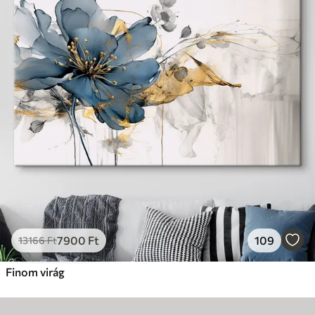
7900
Ft
109
13166
Ft
Finom virág