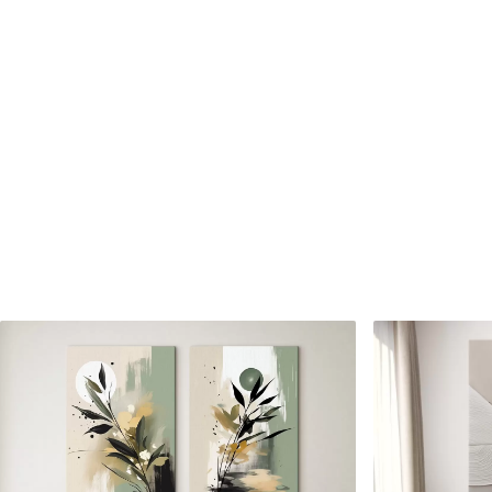
Cikkszám
m00873
Továbbá
Lakkbevonatot adhat hozzá
Elérhető anyagok
Standard
Prémium
Tól
15800
Ft
Tól
19750
Ft
✓
✓
Élénk, gazdag színek
Élénk, gazdag színek
✓
✓
Fakulásálló
Fakulásálló
✓
✓
Biztonságos, szagtalan tinta
Biztonságos, szagtala
✗
✓
Vászonhatású felület
Vászonhatású felület
✗
✗
Környezetbarát anyag
Környezetbarát anya