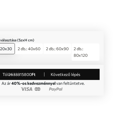
iválasztása (SzxH cm)
: 20x30
2 db.: 40x60
2 db.: 60x90
2 db.:
80x120
Tól
26333
15800
Ft
Következő lépés
Az ár
40%-os kedvezménnyel
van feltüntetve.