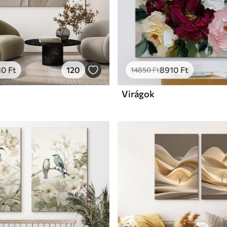
10
Ft
120
8910
Ft
14850
Ft
Virágok