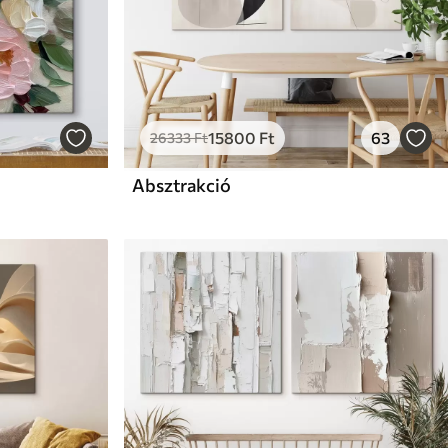
15800
Ft
63
26333
Ft
Absztrakció