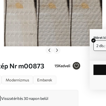
Méret k
2 db.
i tájkép Nr m00873
15
Kedveli
Modernizmus
Emberek
Visszatérítés 30 napon belül