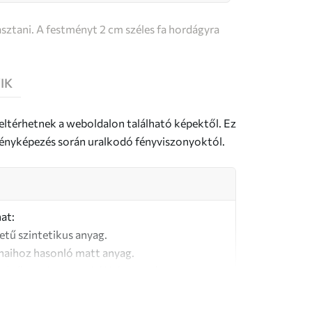
sztani. A festményt 2 cm széles fa hordágyra
IK
 eltérhetnek a weboldalon található képektől. Ez
a fényképezés során uralkodó fényviszonyoktól.
at:
letű szintetikus anyag.
naihoz hasonló matt anyag.
őségű, 100% pamutból készült vászon.