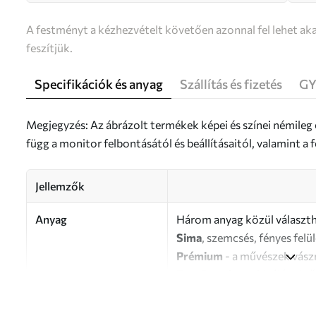
A festményt a kézhezvételt követően azonnal fel lehet aka
feszítjük.
Specifikációk és anyag
Szállítás és fizetés
GY
Megjegyzés: Az ábrázolt termékek képei és színei némileg
függ a monitor felbontásától és beállításaitól, valamint 
Jellemzők
Anyag
Három anyag közül választh
Sima
, szemcsés, fényes felü
Prémium
- a művészek vász
Eco-Premium
- kiváló min
Szerző
UWALLS