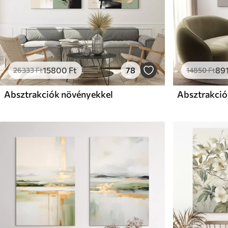
15800
Ft
78
89
26333
Ft
14850
Ft
Absztrakciók növényekkel
Absztrakció