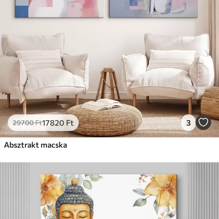
Prémium
Tól
19750
Ft
✓
Élénk, gazdag színek
✓
Fakulásálló
✓
Biztonságos, szagtalan tinta
✓
Vászonhatású felület
✗
Környezetbarát anyag
Eco-Prémium
Tól
24810
Ft
17820
Ft
3
29700
Ft
✓
Élénk, gazdag színek
✓
Absztrakt macska
Fakulásálló
✓
Biztonságos, szagtalan tinta
✓
Vászonhatású felület
✓
Környezetbarát anyag