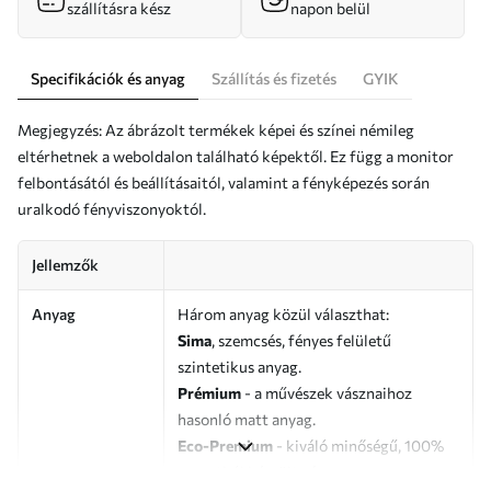
szállításra kész
napon belül
Specifikációk és anyag
Szállítás és fizetés
GYIK
Megjegyzés: Az ábrázolt termékek képei és színei némileg
eltérhetnek a weboldalon található képektől. Ez függ a monitor
felbontásától és beállításaitól, valamint a fényképezés során
uralkodó fényviszonyoktól.
Jellemzők
Anyag
Három anyag közül választhat:
Sima
, szemcsés, fényes felületű
szintetikus anyag.
Prémium
- a művészek vásznaihoz
hasonló matt anyag.
Eco-Premium
- kiváló minőségű, 100%
pamutból készült vászon.