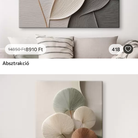
8910
Ft
418
14850
Ft
Absztrakció