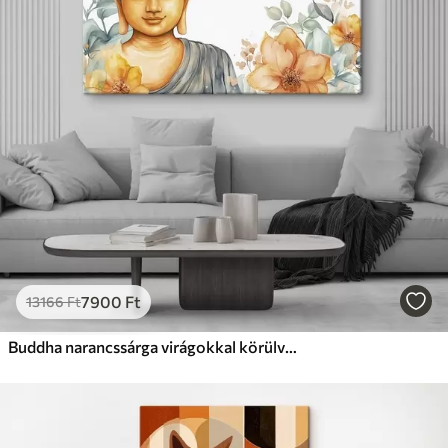
7900
Ft
13166
Ft
Buddha narancssárga virágokkal körülvéve, akvarell stílusban