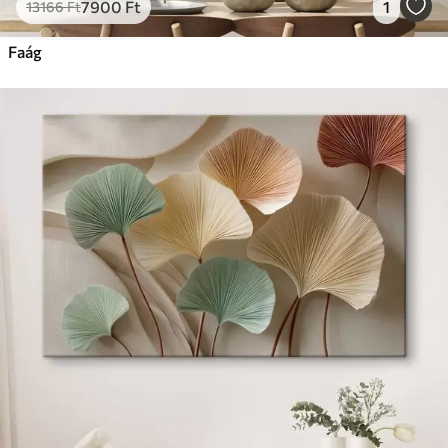
7900
Ft
1
13166
Ft
Faág