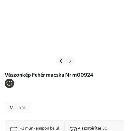
Vászonkép Fehér macska Nr m00924
Macskák
1–3 munkanapon belül
Visszatérítés 30