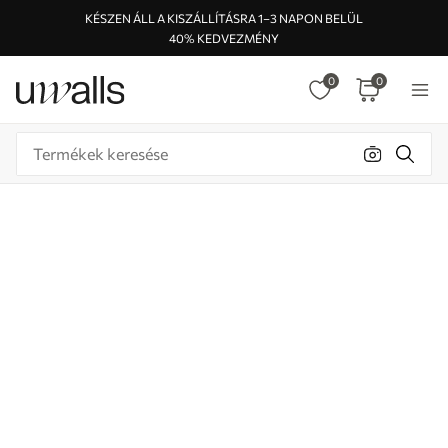
KÉSZEN ÁLL A KISZÁLLÍTÁSRA 1–3 NAPON BELÜL
40% KEDVEZMÉNY
0
0