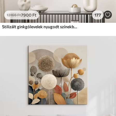
7900
Ft
177
13166
Ft
Stilizált ginkgólevelek nyugodt színekben