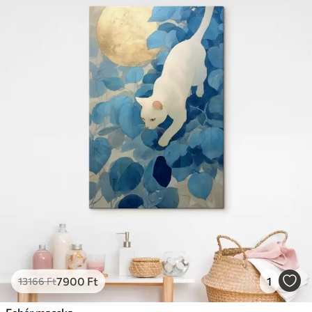
7900
Ft
1
13166
Ft