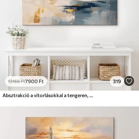
7900
Ft
319
13166
Ft
Absztrakció a vitorlásokkal a tengeren, akril stílusban, naplemente