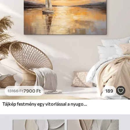
7900
Ft
189
13166
Ft
Tájkép festmény egy vitorlással a nyugodt tengeren, narancssárga és sárga égbolt, távoli hegyek