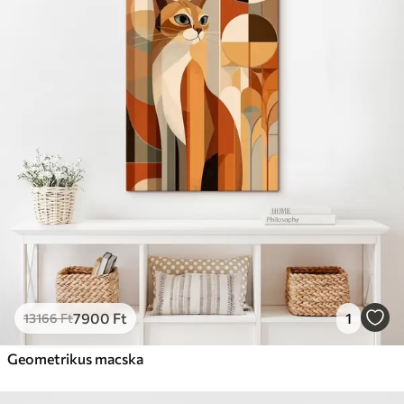
7900
Ft
1
13166
Ft
Geometrikus macska