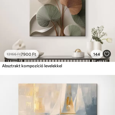
7900
Ft
144
13166
Ft
Absztrakt kompozíció levelekkel