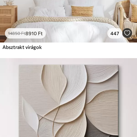
8910
Ft
447
14850
Ft
Absztrakt virágok