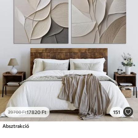
17820
Ft
151
29700
Ft
Absztrakció