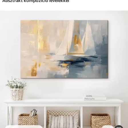
Absztrakt kompozíció levelekkel