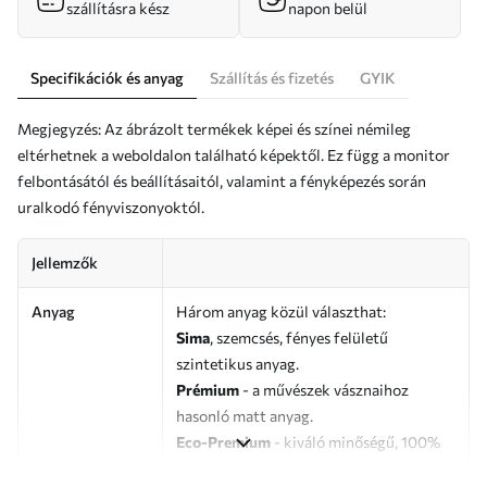
szállításra kész
napon belül
Specifikációk és anyag
Szállítás és fizetés
GYIK
Megjegyzés: Az ábrázolt termékek képei és színei némileg
eltérhetnek a weboldalon található képektől. Ez függ a monitor
felbontásától és beállításaitól, valamint a fényképezés során
uralkodó fényviszonyoktól.
Jellemzők
Anyag
Három anyag közül választhat:
Sima
, szemcsés, fényes felületű
szintetikus anyag.
Prémium
- a művészek vásznaihoz
hasonló matt anyag.
Eco-Premium
- kiváló minőségű, 100%
pamutból készült vászon.