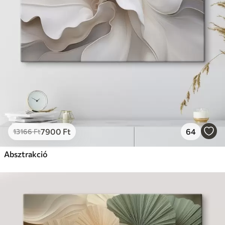
7900
Ft
64
13166
Ft
Absztrakció