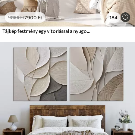
7900
Ft
184
13166
Ft
Tájkép festmény egy vitorlással a nyugodt tengeren, narancssárga és sárga égbolt, távoli hegyek