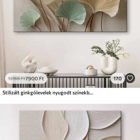
Prémium
Tól
19750
Ft
✓
Élénk, gazdag színek
✓
Fakulásálló
✓
Biztonságos, szagtalan tinta
✓
Vászonhatású felület
✗
Környezetbarát anyag
Eco-Prémium
Tól
24810
Ft
7900
Ft
170
13166
Ft
✓
Élénk, gazdag színek
✓
Fakulásálló
Stilizált ginkgólevelek nyugodt színekben
✓
Biztonságos, szagtalan tinta
✓
Vászonhatású felület
✓
Környezetbarát anyag