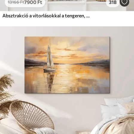
7900
Ft
318
13166
Ft
Absztrakció a vitorlásokkal a tengeren, akril stílusban, naplemente