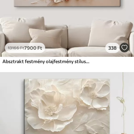
7900
Ft
338
13166
Ft
Absztrakt festmény olajfestmény stílusban