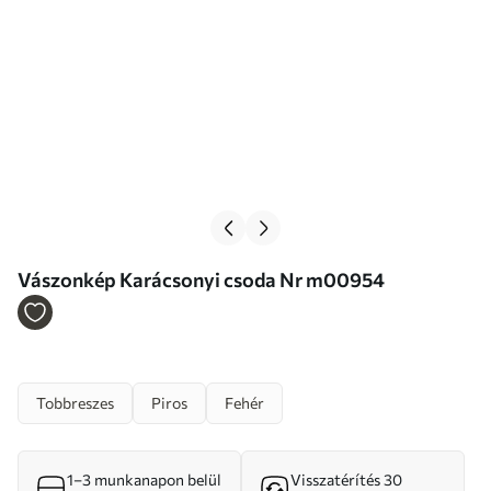
Vászonkép Karácsonyi csoda Nr m00954
Tobbreszes
Piros
Fehér
1–3 munkanapon belül
Visszatérítés 30