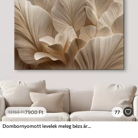
7900
Ft
77
13166
Ft
Dombornyomott levelek meleg bézs árnyalatokban