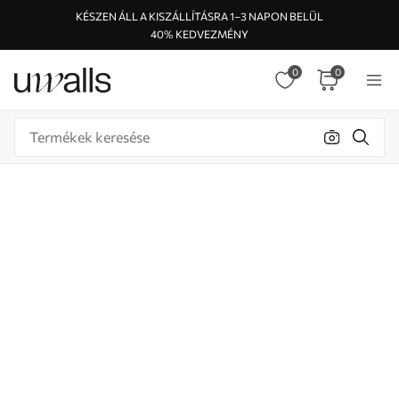
KÉSZEN ÁLL A KISZÁLLÍTÁSRA 1–3 NAPON BELÜL
40% KEDVEZMÉNY
0
0