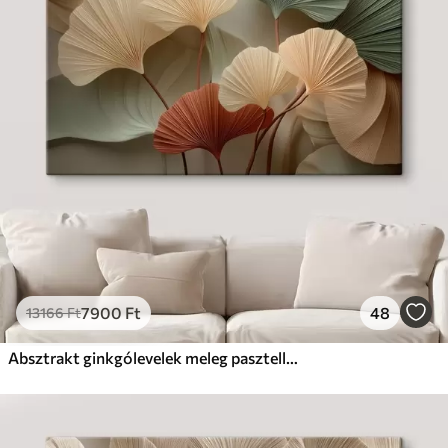
7900
Ft
48
13166
Ft
Absztrakt ginkgólevelek meleg pasztell színekben