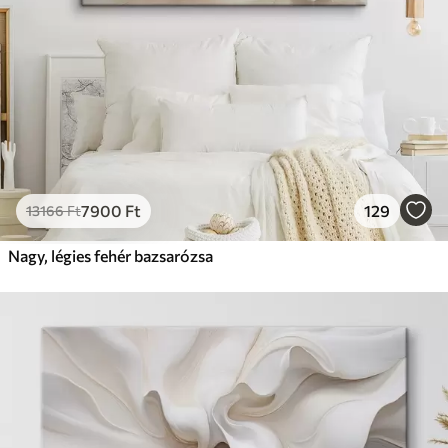
7900
Ft
129
13166
Ft
Nagy, légies fehér bazsarózsa