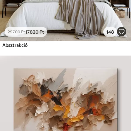
17820
Ft
148
29700
Ft
Absztrakció