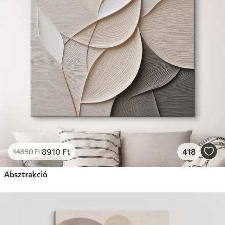
8910
Ft
418
14850
Ft
Absztrakció