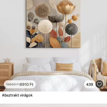
8910
Ft
439
14850
Ft
Absztrakt virágok