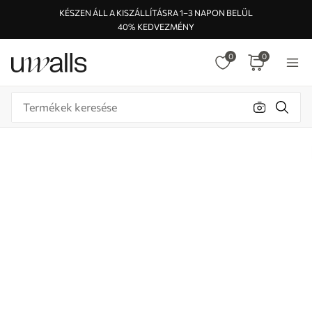
KÉSZEN ÁLL A KISZÁLLÍTÁSRA 1–3 NAPON BELÜL
40% KEDVEZMÉNY
0
0