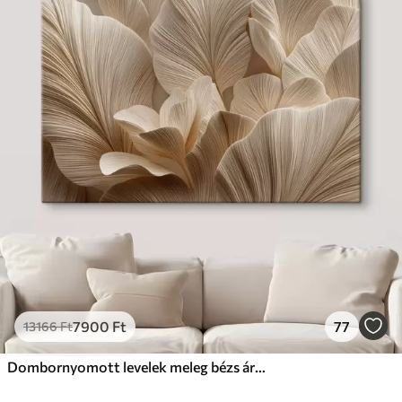
7900
Ft
77
13166
Ft
Dombornyomott levelek meleg bézs árnyalatokban