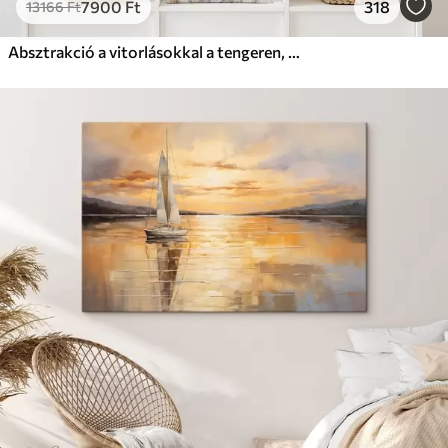
7900
Ft
318
13166
Ft
Absztrakció a vitorlásokkal a tengeren, akril stílusban, naplemente