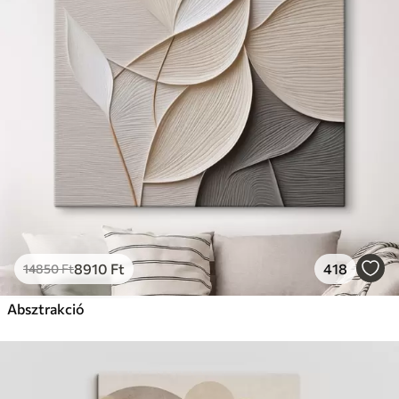
8910
Ft
418
14850
Ft
Absztrakció