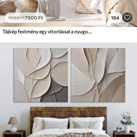
7900
Ft
184
13166
Ft
Tájkép festmény egy vitorlással a nyugodt tengeren, narancssárga és sárga égbolt, távoli hegyek