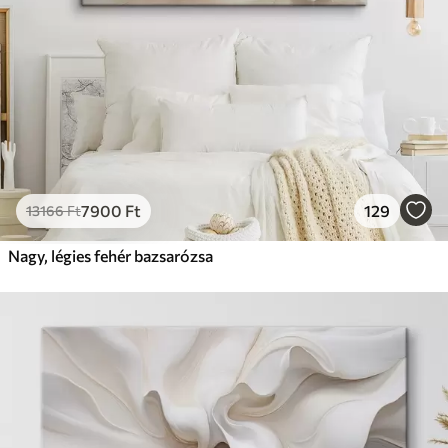
7900
Ft
129
13166
Ft
Nagy, légies fehér bazsarózsa