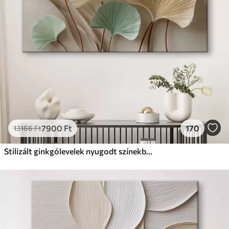
Prémium
Tól
29625
Ft
✓
Élénk, gazdag színek
✓
Fakulásálló
✓
Biztonságos, szagtalan tinta
✓
Vászonhatású felület
✗
Környezetbarát anyag
Eco-Prémium
Tól
37215
Ft
7900
Ft
170
13166
Ft
✓
Élénk, gazdag színek
✓
Fakulásálló
Stilizált ginkgólevelek nyugodt színekben
✓
Biztonságos, szagtalan tinta
✓
Vászonhatású felület
✓
Környezetbarát anyag