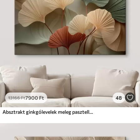
7900
Ft
48
13166
Ft
Absztrakt ginkgólevelek meleg pasztell színekben