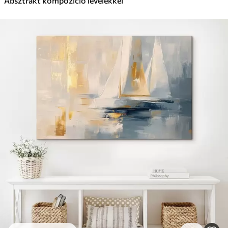
Absztrakt kompozíció levelekkel