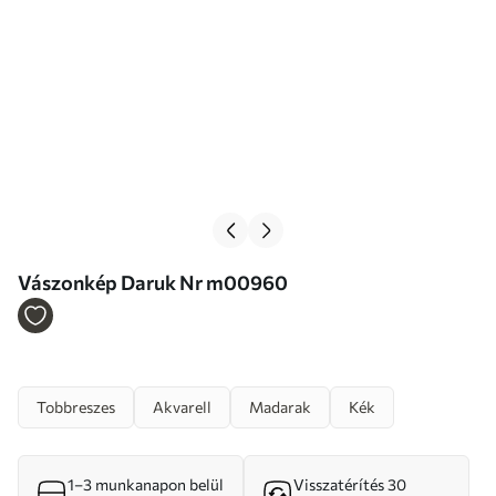
Vászonkép Daruk Nr m00960
Tobbreszes
Akvarell
Madarak
Kék
1–3 munkanapon belül
Visszatérítés 30