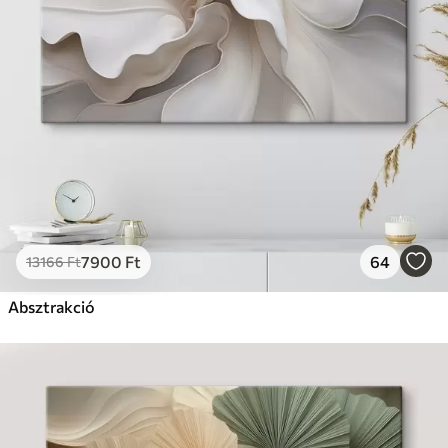
7900
Ft
64
13166
Ft
Absztrakció