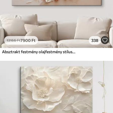
7900
Ft
338
13166
Ft
Absztrakt festmény olajfestmény stílusban