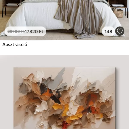
17820
Ft
148
29700
Ft
Absztrakció