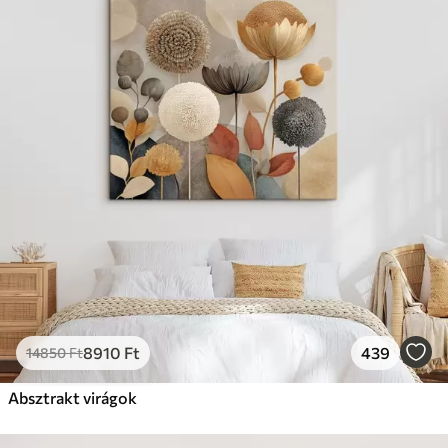
8910
Ft
439
14850
Ft
Absztrakt virágok