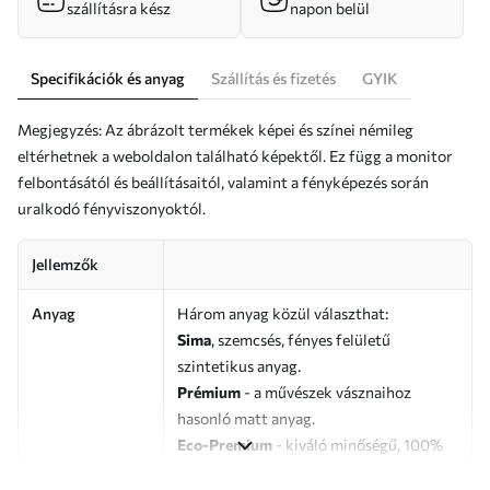
szállításra kész
napon belül
Specifikációk és anyag
Szállítás és fizetés
GYIK
Megjegyzés: Az ábrázolt termékek képei és színei némileg
eltérhetnek a weboldalon található képektől. Ez függ a monitor
felbontásától és beállításaitól, valamint a fényképezés során
uralkodó fényviszonyoktól.
Jellemzők
Anyag
Három anyag közül választhat:
Sima
, szemcsés, fényes felületű
szintetikus anyag.
Prémium
- a művészek vásznaihoz
hasonló matt anyag.
Eco-Premium
- kiváló minőségű, 100%
pamutból készült vászon.