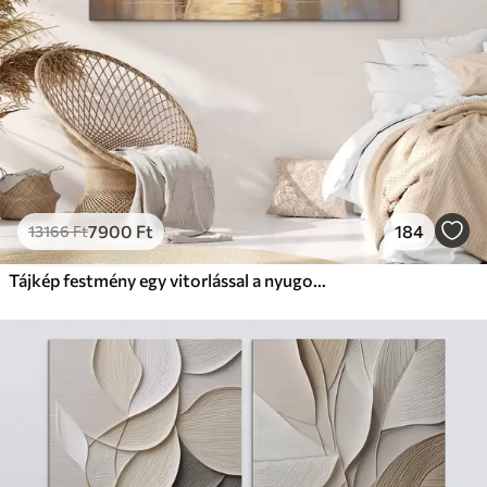
7900
Ft
184
13166
Ft
Tájkép festmény egy vitorlással a nyugodt tengeren, narancssárga és sárga égbolt, távoli hegyek