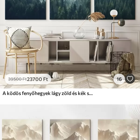
Prémium
Tól
29625
Ft
✓
Élénk, gazdag színek
✓
Fakulásálló
✓
Biztonságos, szagtalan tinta
✓
Vászonhatású felület
✗
Környezetbarát anyag
Eco-Prémium
Tól
37215
Ft
23700
Ft
16
39500
Ft
✓
Élénk, gazdag színek
✓
Fakulásálló
A ködös fenyőhegyek lágy zöld és kék színekkel borítottak
✓
Biztonságos, szagtalan tinta
✓
Vászonhatású felület
✓
Környezetbarát anyag