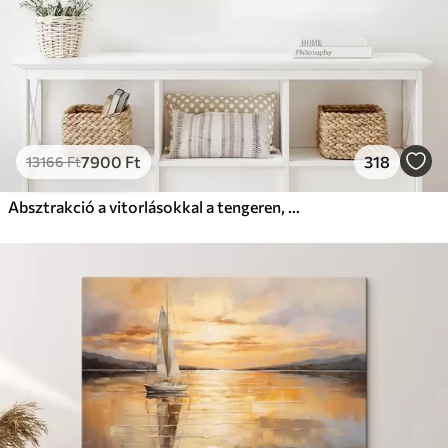
7900
Ft
318
13166
Ft
Absztrakció a vitorlásokkal a tengeren, akril stílusban, naplemente