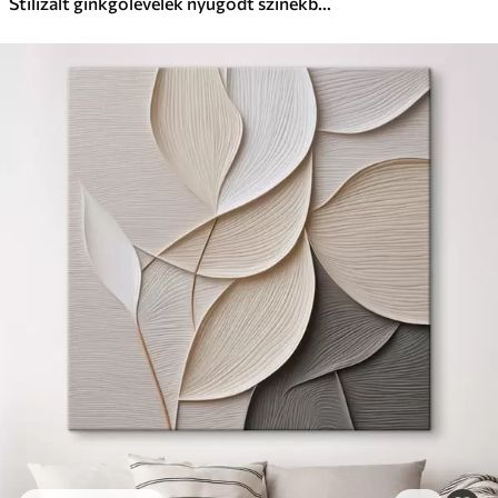
Stilizált ginkgólevelek nyugodt színekben