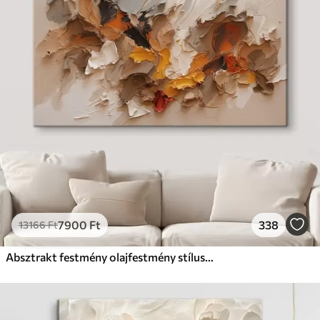
7900
Ft
338
13166
Ft
Absztrakt festmény olajfestmény stílusban