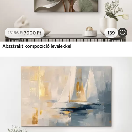
7900
Ft
139
13166
Ft
Absztrakt kompozíció levelekkel