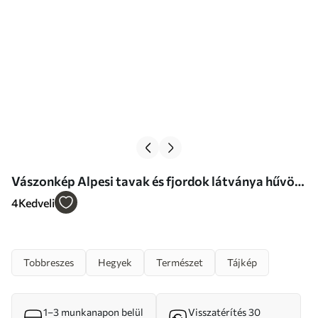
Vászonkép Alpesi tavak és fjordok látványa hűvös
türkizkék árnyalatokban Nr m00961
4
Kedveli
Tobbreszes
Hegyek
Természet
Tájkép
1–3 munkanapon belül
Visszatérítés 30