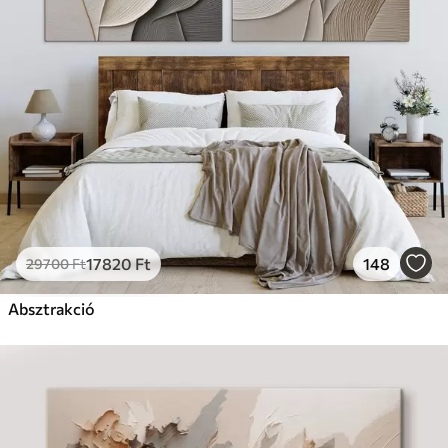
17820
Ft
148
29700
Ft
Absztrakció