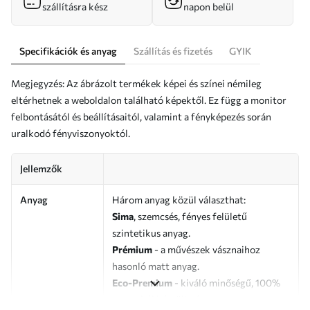
szállításra kész
napon belül
Specifikációk és anyag
Szállítás és fizetés
GYIK
Megjegyzés: Az ábrázolt termékek képei és színei némileg
eltérhetnek a weboldalon található képektől. Ez függ a monitor
felbontásától és beállításaitól, valamint a fényképezés során
uralkodó fényviszonyoktól.
Jellemzők
Anyag
Három anyag közül választhat:
Sima
, szemcsés, fényes felületű
szintetikus anyag.
Prémium
- a művészek vásznaihoz
hasonló matt anyag.
Eco-Premium
- kiváló minőségű, 100%
pamutból készült vászon.