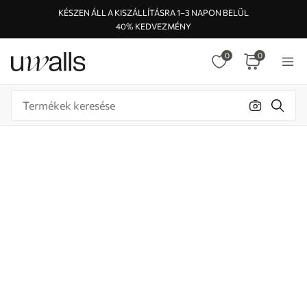
KÉSZEN ÁLL A KISZÁLLÍTÁSRA 1–3 NAPON BELÜL
40% KEDVEZMÉNY
0
0