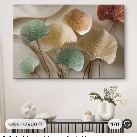
7900
Ft
170
13166
Ft