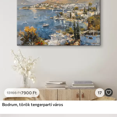
7900
Ft
17
13166
Ft
Bodrum, török tengerparti város