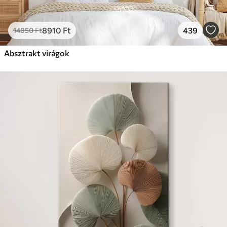
8910
Ft
439
14850
Ft
Absztrakt virágok