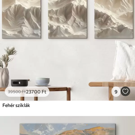
23700
Ft
9
39500
Ft
Fehér sziklák