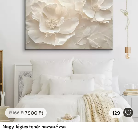
7900
Ft
129
13166
Ft
Nagy, légies fehér bazsarózsa