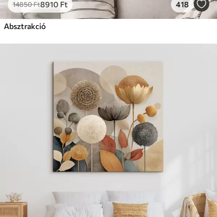
8910
Ft
418
14850
Ft
Absztrakció