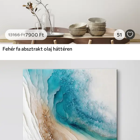
7900
Ft
51
13166
Ft
Fehér fa absztrakt olaj háttéren