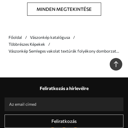
MINDEN MEGTEKINTÉSE
Főoldal
Vászonkép katalógusa
Többrészes Képekek
Vászonkép Semleges vakolat textúrák folyékony domborzati
rétegekkel Nr m00971
Feliratkozás a hírlevélre
Feliratkozás