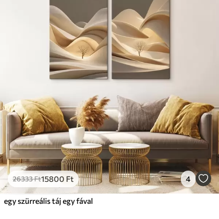
15800
Ft
4
26333
Ft
egy szürreális táj egy fával