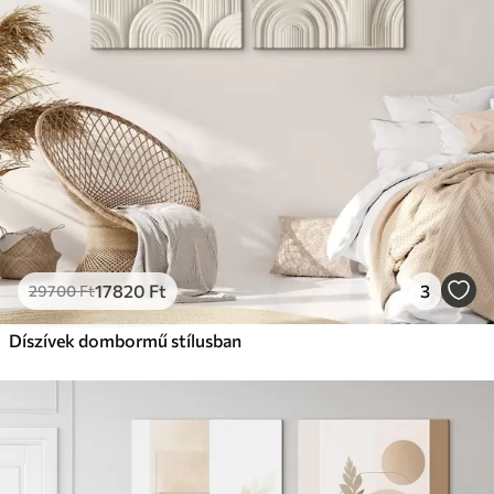
17820
Ft
3
29700
Ft
Díszívek dombormű stílusban