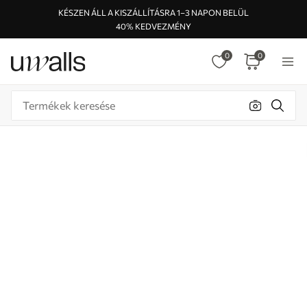
KÉSZEN ÁLL A KISZÁLLÍTÁSRA 1–3 NAPON BELÜL
40% KEDVEZMÉNY
0
0