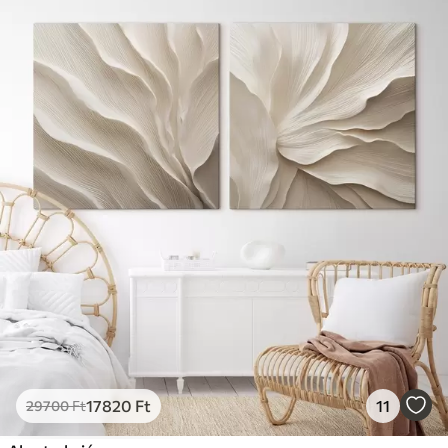
17820
Ft
11
29700
Ft