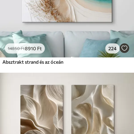
8910
Ft
224
14850
Ft
Absztrakt strand és az óceán