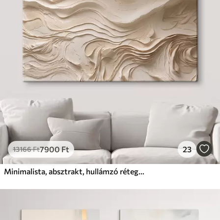
7900
Ft
23
13166
Ft
Minimalista, absztrakt, hullámzó rétegek bézs árnyalatokban