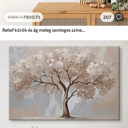
7900
Ft
207
13166
Ft
Relief körök és ág meleg semleges színekben