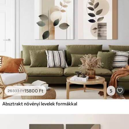
15800
Ft
5
26333
Ft
Absztrakt növényi levelek formákkal