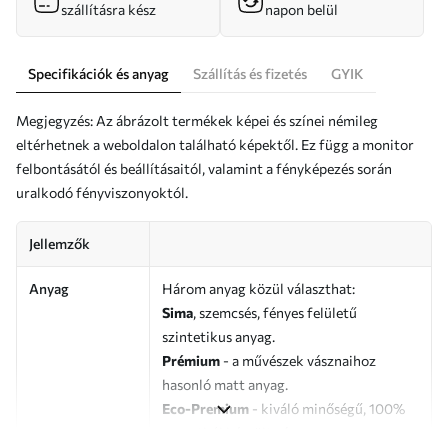
szállításra kész
napon belül
Specifikációk és anyag
Szállítás és fizetés
GYIK
Megjegyzés: Az ábrázolt termékek képei és színei némileg
eltérhetnek a weboldalon található képektől. Ez függ a monitor
felbontásától és beállításaitól, valamint a fényképezés során
uralkodó fényviszonyoktól.
Jellemzők
Anyag
Három anyag közül választhat:
Sima
, szemcsés, fényes felületű
szintetikus anyag.
Prémium
- a művészek vásznaihoz
hasonló matt anyag.
Eco-Premium
- kiváló minőségű, 100%
pamutból készült vászon.