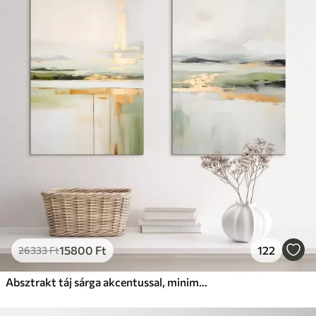
15800
Ft
122
26333
Ft
Absztrakt táj sárga akcentussal, minimalista kompozíció földből, vízből és égből, tompított színekkel