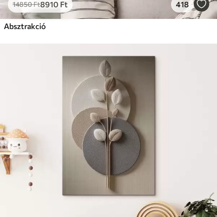
8910
Ft
418
14850
Ft
Absztrakció