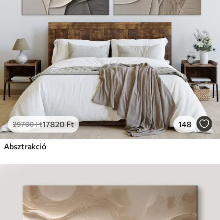
Prémium
Tól
19750
Ft
✓
Élénk, gazdag színek
✓
Fakulásálló
✓
Biztonságos, szagtalan tinta
✓
Vászonhatású felület
✗
Környezetbarát anyag
Eco-Prémium
Tól
24810
Ft
17820
Ft
148
29700
Ft
✓
Élénk, gazdag színek
✓
Absztrakció
Fakulásálló
✓
Biztonságos, szagtalan tinta
✓
Vászonhatású felület
✓
Környezetbarát anyag