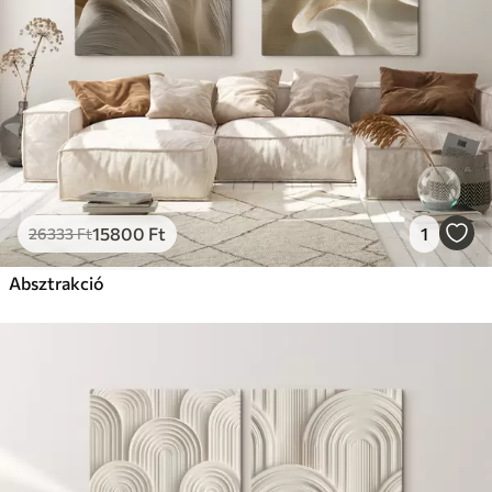
15800
Ft
1
26333
Ft
Absztrakció