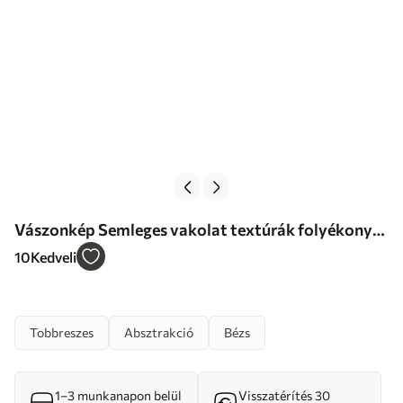
Vászonkép Semleges vakolat textúrák folyékony
domborzati rétegekkel Nr m00971
10
Kedveli
Tobbreszes
Absztrakció
Bézs
1–3 munkanapon belül
Visszatérítés 30