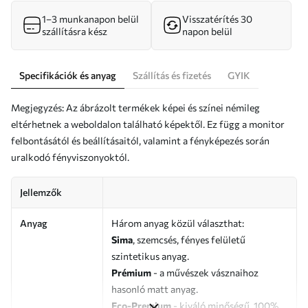
1–3 munkanapon belül
Visszatérítés 30
szállításra kész
napon belül
Specifikációk és anyag
Szállítás és fizetés
GYIK
Megjegyzés: Az ábrázolt termékek képei és színei némileg
eltérhetnek a weboldalon található képektől. Ez függ a monitor
felbontásától és beállításaitól, valamint a fényképezés során
uralkodó fényviszonyoktól.
Jellemzők
Anyag
Három anyag közül választhat:
Sima
, szemcsés, fényes felületű
szintetikus anyag.
Prémium
- a művészek vásznaihoz
hasonló matt anyag.
Eco-Premium
- kiváló minőségű, 100%