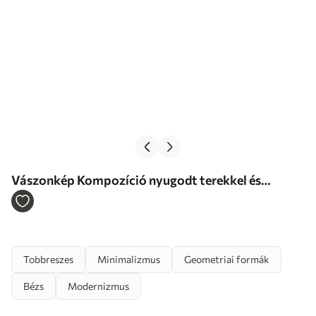
Vászonkép Kompozíció nyugodt terekkel és
geometrikus formával Nr m00990
Tobbreszes
Minimalizmus
Geometriai formák
Bézs
Modernizmus