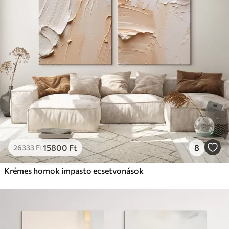
Prémium
Tól
22280
Ft
✓
Élénk, gazdag színek
✓
Fakulásálló
✓
Biztonságos, szagtalan tinta
✓
Vászonhatású felület
✗
Környezetbarát anyag
Eco-Prémium
Tól
27980
Ft
15800
Ft
8
26333
Ft
✓
Élénk, gazdag színek
✓
Krémes homok impasto ecsetvonások
Fakulásálló
✓
Biztonságos, szagtalan tinta
✓
Vászonhatású felület
✓
Környezetbarát anyag