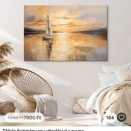
7900
Ft
184
13166
Ft
Tájkép festmény egy vitorlással a nyugodt tengeren, narancssárga és sárga égbolt, távoli hegyek