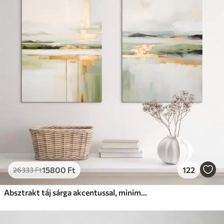
15800
Ft
122
26333
Ft
Absztrakt táj sárga akcentussal, minimalista kompozíció földből, vízből és égből, tompított színekkel