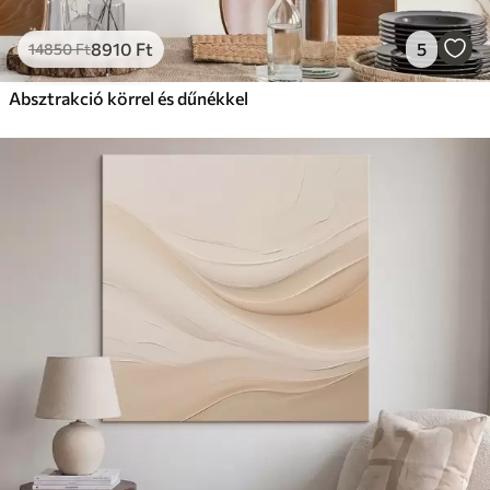
8910
Ft
5
14850
Ft
Absztrakció körrel és dűnékkel