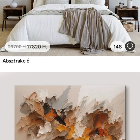
17820
Ft
148
29700
Ft
Absztrakció