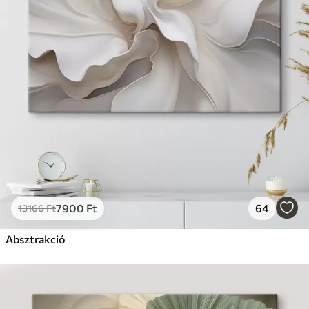
7900
Ft
64
13166
Ft
Absztrakció