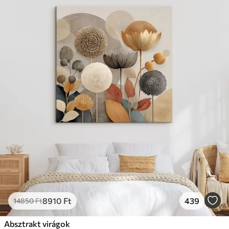
8910
Ft
439
14850
Ft
Absztrakt virágok