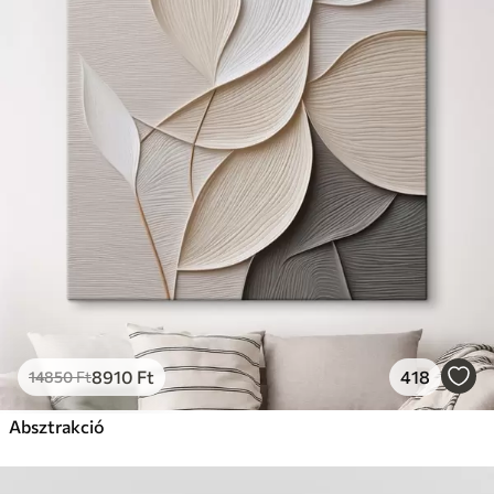
8910
Ft
418
14850
Ft
Absztrakció