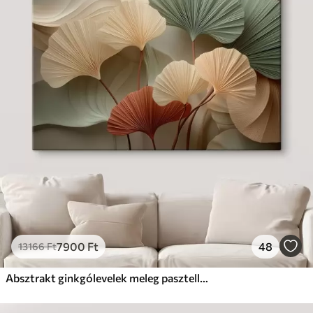
7900
Ft
48
13166
Ft
Absztrakt ginkgólevelek meleg pasztell színekben