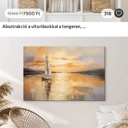
7900
Ft
318
13166
Ft
Absztrakció a vitorlásokkal a tengeren, akril stílusban, naplemente