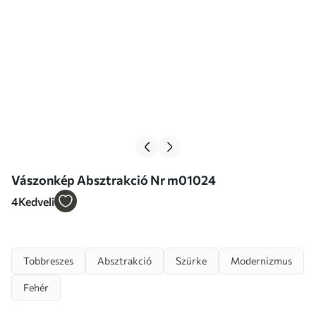
Vászonkép Absztrakció Nr m01024
4
Kedveli
Tobbreszes
Absztrakció
Szürke
Modernizmus
Fehér