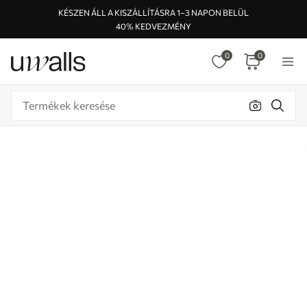
KÉSZEN ÁLL A KISZÁLLÍTÁSRA 1–3 NAPON BELÜL
40% KEDVEZMÉNY
0
0