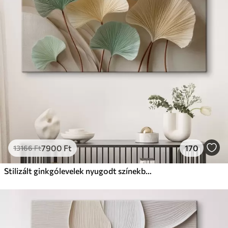
Prémium
Tól
19750
Ft
✓
Élénk, gazdag színek
✓
Fakulásálló
✓
Biztonságos, szagtalan tinta
✓
Vászonhatású felület
✗
Környezetbarát anyag
Eco-Prémium
Tól
24810
Ft
7900
Ft
170
13166
Ft
✓
Élénk, gazdag színek
✓
Fakulásálló
Stilizált ginkgólevelek nyugodt színekben
✓
Biztonságos, szagtalan tinta
✓
Vászonhatású felület
✓
Környezetbarát anyag