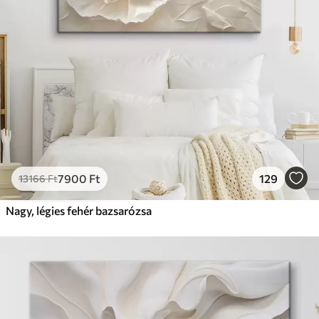
7900
Ft
129
13166
Ft
Nagy, légies fehér bazsarózsa