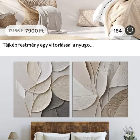
7900
Ft
184
13166
Ft
Tájkép festmény egy vitorlással a nyugodt tengeren, narancssárga és sárga égbolt, távoli hegyek