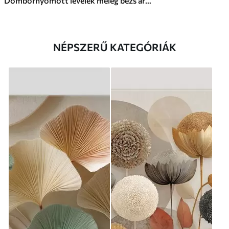
Dombornyomott levelek meleg bézs árnyalatokban
NÉPSZERŰ KATEGÓRIÁK