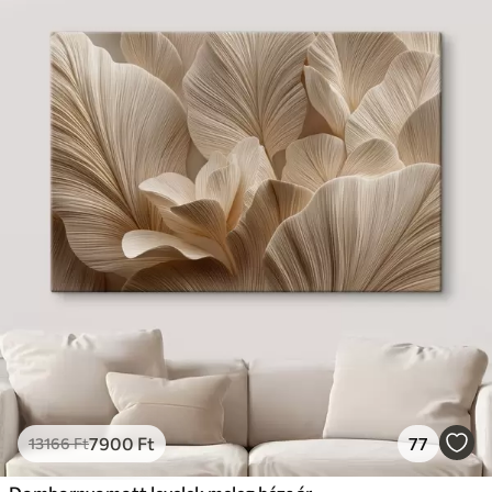
7900
Ft
77
13166
Ft