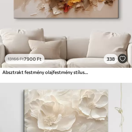
7900
Ft
338
13166
Ft
Absztrakt festmény olajfestmény stílusban