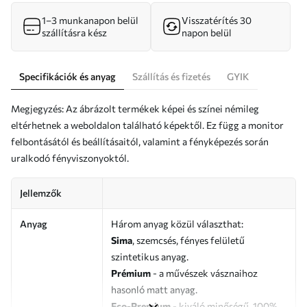
1–3 munkanapon belül
Visszatérítés 30
szállításra kész
napon belül
Specifikációk és anyag
Szállítás és fizetés
GYIK
Megjegyzés: Az ábrázolt termékek képei és színei némileg
eltérhetnek a weboldalon található képektől. Ez függ a monitor
felbontásától és beállításaitól, valamint a fényképezés során
uralkodó fényviszonyoktól.
Jellemzők
Anyag
Három anyag közül választhat:
Sima
, szemcsés, fényes felületű
szintetikus anyag.
Prémium
- a művészek vásznaihoz
hasonló matt anyag.
Eco-Premium
- kiváló minőségű, 100%