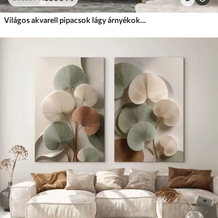
Világos akvarell pipacsok lágy árnyékokkal és légies térrel