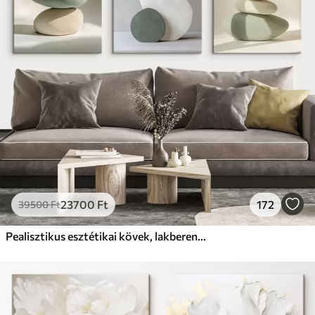
Prémium
Tól
19750
Ft
✓
Élénk, gazdag színek
✓
Fakulásálló
✓
Biztonságos, szagtalan tinta
✓
Vászonhatású felület
✗
Környezetbarát anyag
Eco-Prémium
Tól
24810
Ft
23700
Ft
172
39500
Ft
✓
Élénk, gazdag színek
✓
Fakulásálló
Pealisztikus esztétikai kövek, lakberendezés, természetes megvilágítás
✓
Biztonságos, szagtalan tinta
✓
Vászonhatású felület
✓
Környezetbarát anyag