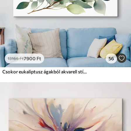
7900
Ft
56
13166
Ft
Csokor eukaliptusz ágakból akvarell stílusban