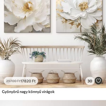
17820
Ft
30
29700
Ft
Gyönyörű nagy könnyű virágok