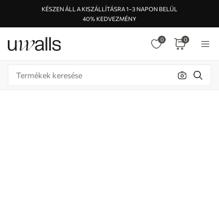
KÉSZEN ÁLL A KISZÁLLÍTÁSRA 1–3 NAPON BELÜL
40% KEDVEZMÉNY
0
0