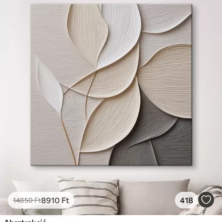
8910
Ft
418
14850
Ft