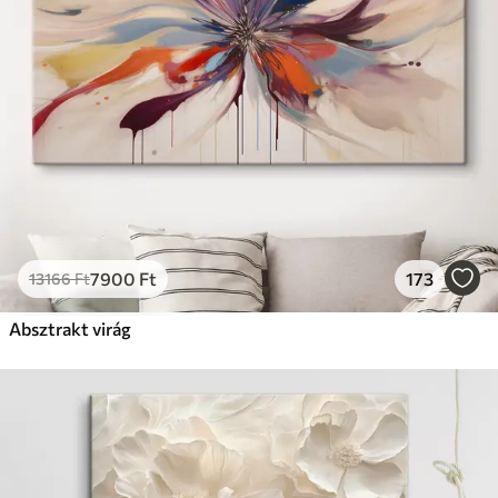
7900
Ft
173
13166
Ft
Absztrakt virág