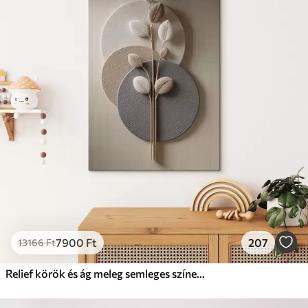
7900
Ft
207
13166
Ft
Relief körök és ág meleg semleges színekben