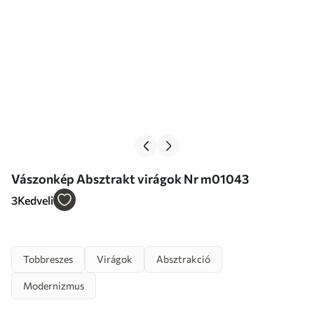
Vászonkép Absztrakt virágok Nr m01043
3
Kedveli
Tobbreszes
Virágok
Absztrakció
Modernizmus