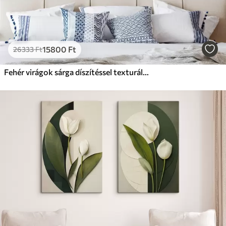
15800
Ft
26333
Ft
Fehér virágok sárga díszítéssel texturált háttér előtt