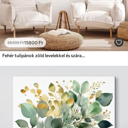
15800
Ft
26333
Ft
Fehér tulipánok zöld levelekkel és szárakkal, absztrakt művészet