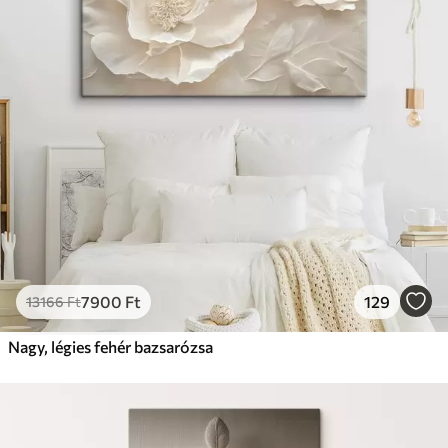
7900
Ft
129
13166
Ft
Nagy, légies fehér bazsarózsa