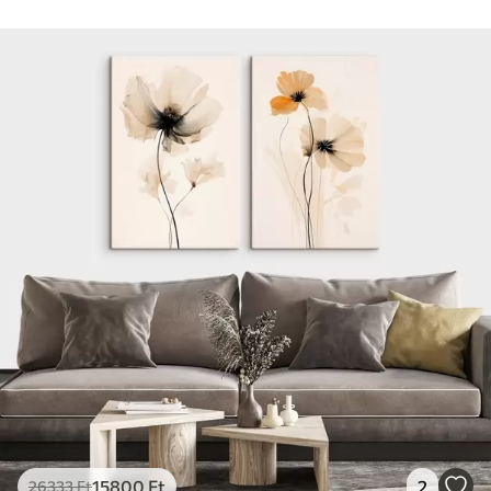
15800
Ft
2
26333
Ft