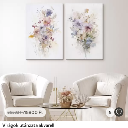
15800
Ft
5
26333
Ft
Virágok utánzata akvarell