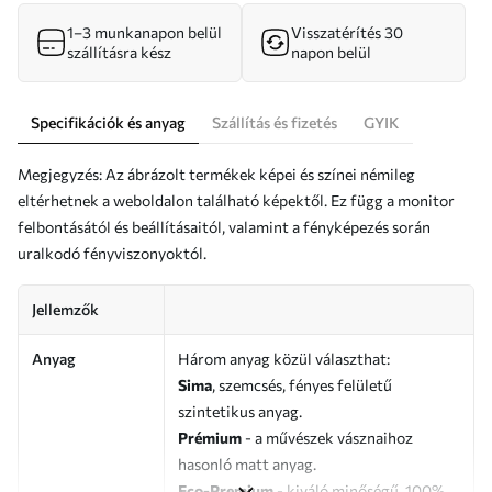
1–3 munkanapon belül
Visszatérítés 30
szállításra kész
napon belül
Specifikációk és anyag
Szállítás és fizetés
GYIK
Megjegyzés: Az ábrázolt termékek képei és színei némileg
eltérhetnek a weboldalon található képektől. Ez függ a monitor
felbontásától és beállításaitól, valamint a fényképezés során
uralkodó fényviszonyoktól.
Jellemzők
Anyag
Három anyag közül választhat:
Sima
, szemcsés, fényes felületű
szintetikus anyag.
Prémium
- a művészek vásznaihoz
hasonló matt anyag.
Eco-Premium
- kiváló minőségű, 100%