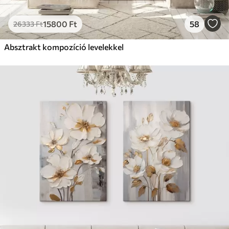
15800
Ft
58
26333
Ft
Absztrakt kompozíció levelekkel