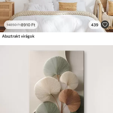
8910
Ft
439
14850
Ft
Absztrakt virágok