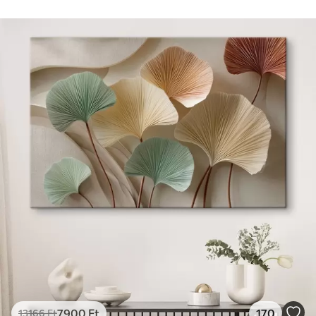
7900
Ft
170
13166
Ft