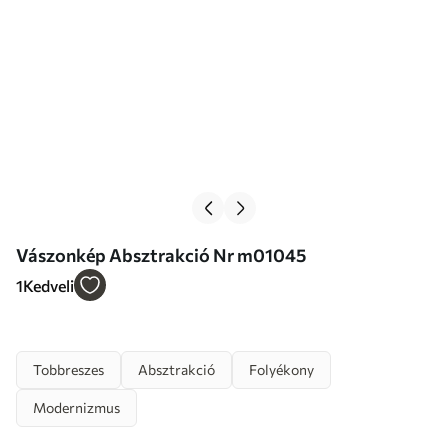
Vászonkép Absztrakció Nr m01045
1
Kedveli
Tobbreszes
Absztrakció
Folyékony
Modernizmus