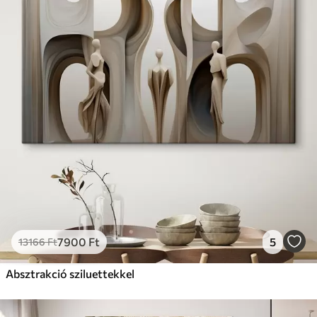
7900
Ft
5
13166
Ft
Absztrakció sziluettekkel