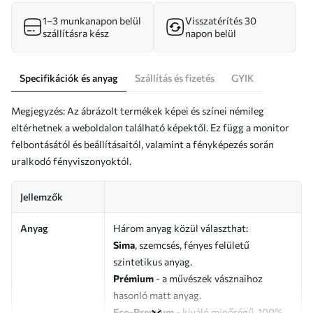
1–3 munkanapon belül
Visszatérítés 30
szállításra kész
napon belül
Specifikációk és anyag
Szállítás és fizetés
GYIK
Megjegyzés: Az ábrázolt termékek képei és színei némileg
eltérhetnek a weboldalon található képektől. Ez függ a monitor
felbontásától és beállításaitól, valamint a fényképezés során
uralkodó fényviszonyoktól.
Jellemzők
Anyag
Három anyag közül választhat:
Sima
, szemcsés, fényes felületű
szintetikus anyag.
Prémium
- a művészek vásznaihoz
hasonló matt anyag.
Eco-Premium
- kiváló minőségű, 100%