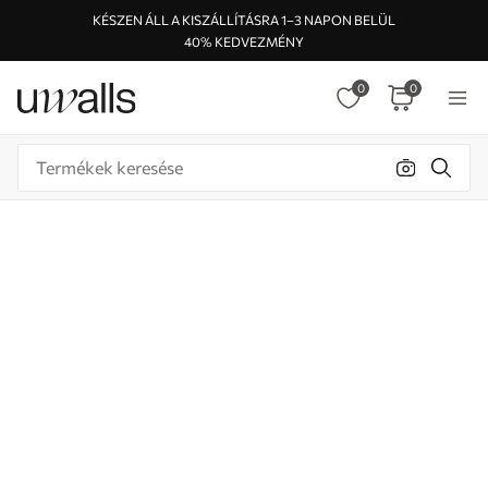
KÉSZEN ÁLL A KISZÁLLÍTÁSRA 1–3 NAPON BELÜL
40% KEDVEZMÉNY
0
0