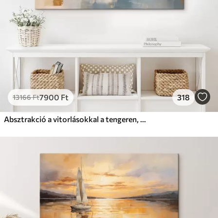
7900
Ft
318
13166
Ft
Absztrakció a vitorlásokkal a tengeren, akril stílusban, naplemente