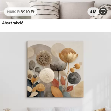
8910
Ft
418
14850
Ft
Absztrakció