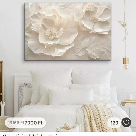
7900
Ft
129
13166
Ft