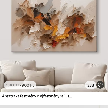
7900
Ft
338
13166
Ft
Absztrakt festmény olajfestmény stílusban