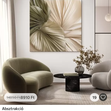
8910
Ft
19
14850
Ft
Absztrakció