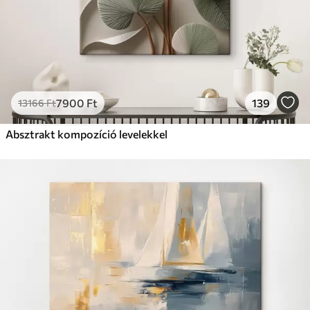
7900
Ft
139
13166
Ft
Absztrakt kompozíció levelekkel