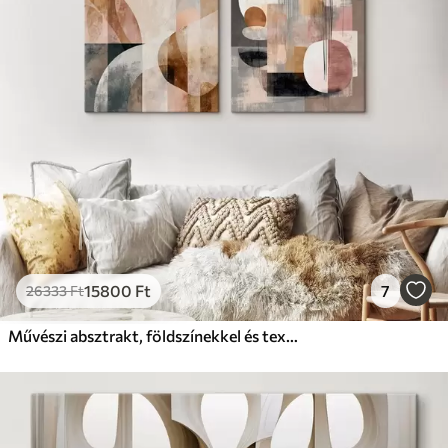
Prémium
Tól
19750
Ft
✓
Élénk, gazdag színek
✓
Fakulásálló
✓
Biztonságos, szagtalan tinta
✓
Vászonhatású felület
✗
Környezetbarát anyag
Eco-Prémium
Tól
24810
Ft
15800
Ft
7
26333
Ft
✓
Élénk, gazdag színek
✓
Fakulásálló
Művészi absztrakt, földszínekkel és texturált hatással
✓
Biztonságos, szagtalan tinta
✓
Vászonhatású felület
✓
Környezetbarát anyag