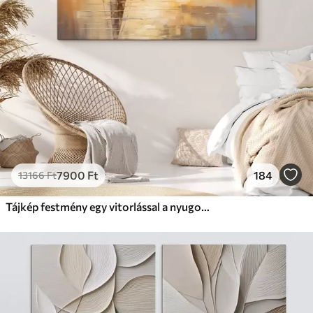
7900
Ft
184
13166
Ft
Tájkép festmény egy vitorlással a nyugodt tengeren, narancssárga és sárga égbolt, távoli hegyek