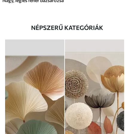
Nagy, légies fehér bazsarózsa
NÉPSZERŰ KATEGÓRIÁK