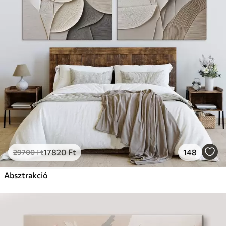
17820
Ft
148
29700
Ft
Absztrakció