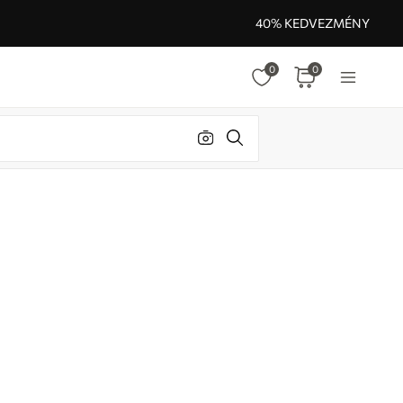
40% KEDVEZMÉNY
0
0