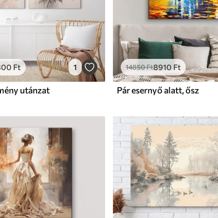
800
Ft
1
8910
Ft
14850
Ft
mény utánzat
Pár esernyő alatt, ősz