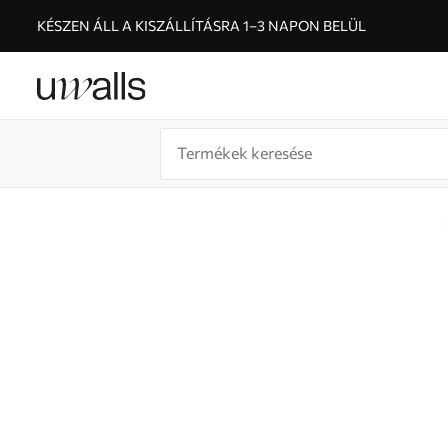
KÉSZEN ÁLL A KISZÁLLÍTÁSRA 1–3 NAPON BELÜL