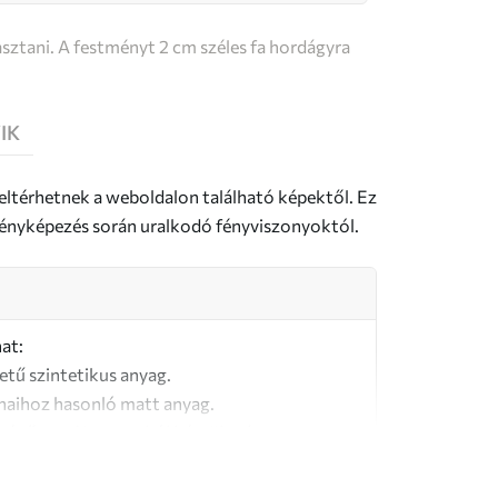
sztani. A festményt 2 cm széles fa hordágyra
IK
 eltérhetnek a weboldalon található képektől. Ez
a fényképezés során uralkodó fényviszonyoktól.
at:
letű szintetikus anyag.
naihoz hasonló matt anyag.
őségű, 100% pamutból készült vászon.