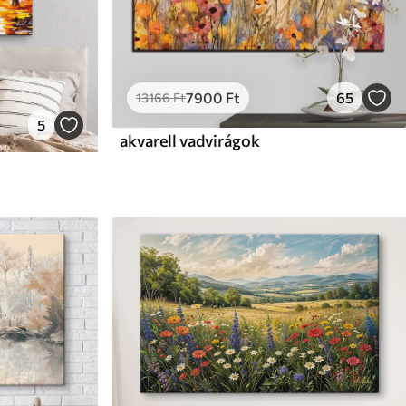
7900
Ft
65
13166
Ft
5
akvarell vadvirágok