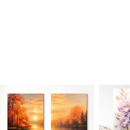
Cikkszám
m01052
Továbbá
Lakkbevonatot adhat hozzá
Elérhető anyagok
Standard
Prémium
Tól
15800
Ft
Tól
19750
Ft
✓
✓
Élénk, gazdag színek
Élénk, gazdag színek
✓
✓
Fakulásálló
Fakulásálló
✓
✓
Biztonságos, szagtalan tinta
Biztonságos, szagtala
✗
✓
Vászonhatású felület
Vászonhatású felület
✗
✗
Környezetbarát anyag
Környezetbarát anya