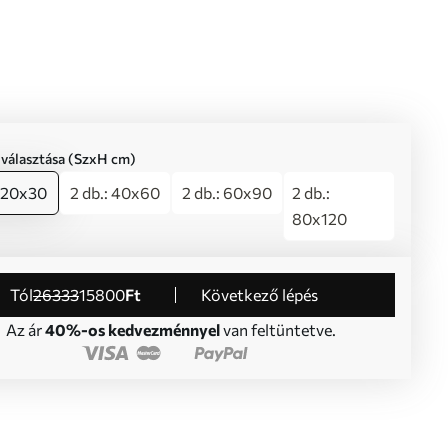
iválasztása (SzxH cm)
: 20x30
2 db.: 40x60
2 db.: 60x90
2 db.:
80x120
Tól
26333
15800
Ft
Következő lépés
Az ár
40%-os kedvezménnyel
van feltüntetve.