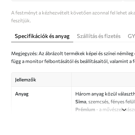
A festményt a kézhezvételt követően azonnal fel lehet aka
feszítjük.
Specifikációk és anyag
Szállítás és fizetés
GY
Megjegyzés: Az ábrázolt termékek képei és színei némileg
függ a monitor felbontásától és beállításaitól, valamint 
Jellemzők
Anyag
Három anyag közül választh
Sima
, szemcsés, fényes felü
Prémium
- a művészek vász
Eco-Premium
- kiváló min
Szerző
UWALLS