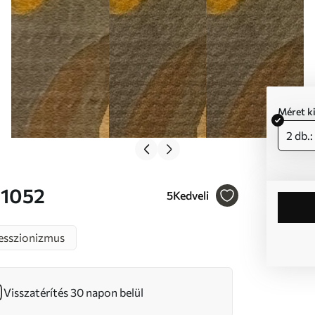
Méret k
2 db.
 m01052
5
Kedveli
esszionizmus
Visszatérítés 30 napon belül