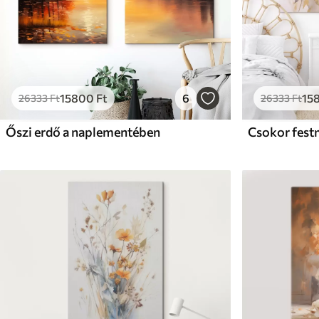
15800
Ft
6
15
26333
Ft
26333
Ft
Őszi erdő a naplementében
Csokor fest