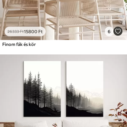
15800
Ft
6
26333
Ft
Finom fák és kör