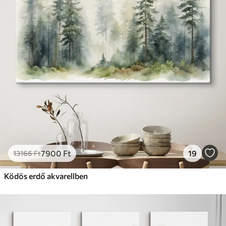
7900
Ft
19
13166
Ft
Ködös erdő akvarellben