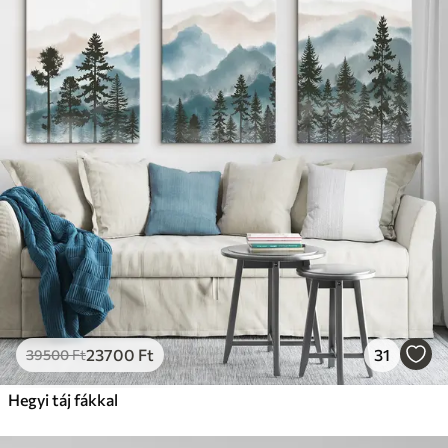
23700
Ft
31
39500
Ft
Hegyi táj fákkal