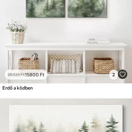
Prémium
Tól
19750
Ft
✓
Élénk, gazdag színek
✓
Fakulásálló
✓
Biztonságos, szagtalan tinta
✓
Vászonhatású felület
✗
Környezetbarát anyag
Eco-Prémium
Tól
24810
Ft
15800
Ft
2
26333
Ft
✓
Élénk, gazdag színek
✓
Erdő a ködben
Fakulásálló
✓
Biztonságos, szagtalan tinta
✓
Vászonhatású felület
✓
Környezetbarát anyag