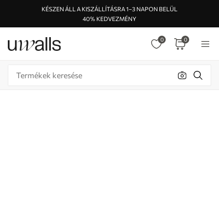
KÉSZEN ÁLL A KISZÁLLÍTÁSRA 1–3 NAPON BELÜL
40% KEDVEZMÉNY
0
0