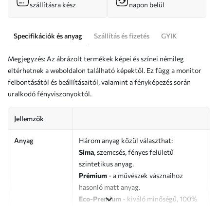
szállításra kész
napon belül
Specifikációk és anyag
Szállítás és fizetés
GYIK
Megjegyzés: Az ábrázolt termékek képei és színei némileg
eltérhetnek a weboldalon található képektől. Ez függ a monitor
felbontásától és beállításaitól, valamint a fényképezés során
uralkodó fényviszonyoktól.
Jellemzők
Anyag
Három anyag közül választhat:
Sima
, szemcsés, fényes felületű
szintetikus anyag.
Prémium
- a művészek vásznaihoz
hasonló matt anyag.
Eco-Premium
- kiváló minőségű, 100%
pamutból készült vászon.