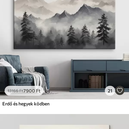
7900
Ft
21
13166
Ft
Erdő és hegyek ködben