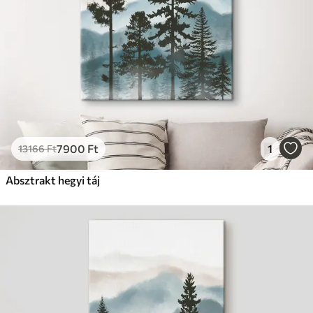
7900
Ft
1
13166
Ft
Absztrakt hegyi táj