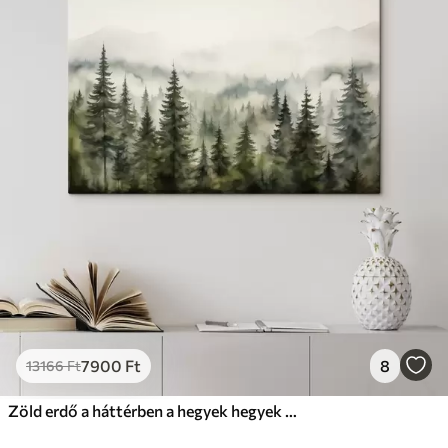
7900
Ft
8
13166
Ft
Zöld erdő a háttérben a hegyek hegyek és köd akvarell