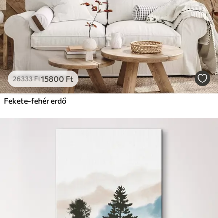
15800
Ft
26333
Ft
Fekete-fehér erdő