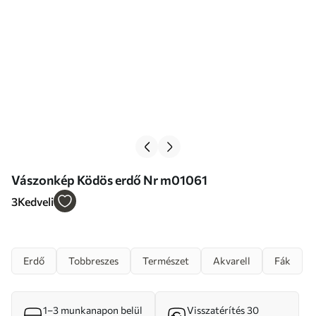
Vászonkép Ködös erdő Nr m01061
3
Kedveli
Erdő
Tobbreszes
Természet
Akvarell
Fák
1–3 munkanapon belül
Visszatérítés 30