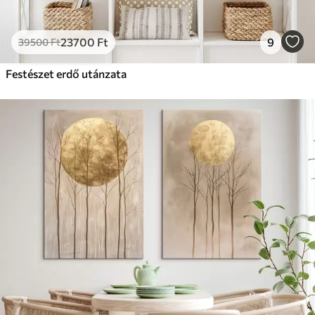
23700
Ft
9
39500
Ft
Festészet erdő utánzata