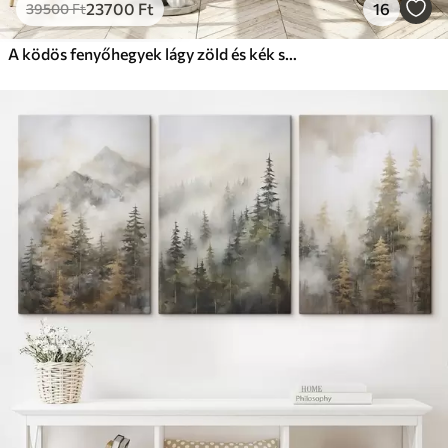
23700
Ft
16
39500
Ft
A ködös fenyőhegyek lágy zöld és kék színekkel borítottak