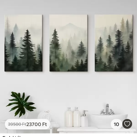
23700
Ft
10
39500
Ft