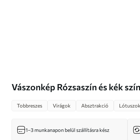
Vászonkép Rózsaszín és kék színpalettás virágok
akvarell harmóniája Nr m01084
Tobbreszes
Virágok
Absztrakció
Lótuszo
1–3 munkanapon belül szállításra kész