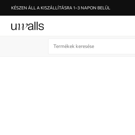
KÉSZEN ÁLL A KISZÁLLÍTÁSRA 1–3 NAPON BELÜL