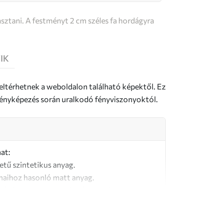
sztani. A festményt 2 cm széles fa hordágyra
IK
 eltérhetnek a weboldalon található képektől. Ez
a fényképezés során uralkodó fényviszonyoktól.
at:
letű szintetikus anyag.
naihoz hasonló matt anyag.
őségű, 100% pamutból készült vászon.