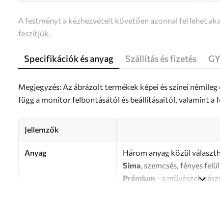
A festményt a kézhezvételt követően azonnal fel lehet aka
feszítjük.
Specifikációk és anyag
Szállítás és fizetés
GY
Megjegyzés: Az ábrázolt termékek képei és színei némileg
függ a monitor felbontásától és beállításaitól, valamint 
Jellemzők
Anyag
Három anyag közül választh
Sima
, szemcsés, fényes felü
Prémium
- a művészek vász
Eco-Premium
- kiváló min
Szerző
UWALLS