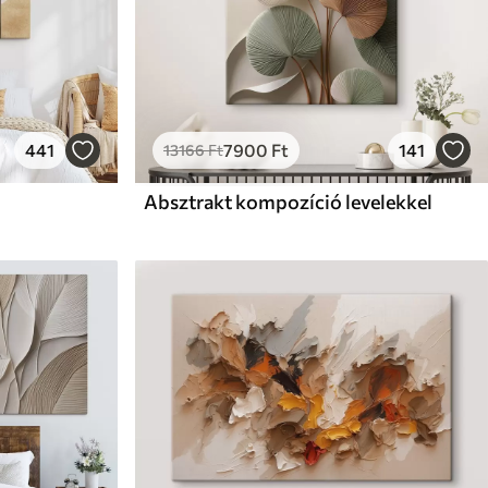
441
7900
Ft
141
13166
Ft
Absztrakt kompozíció levelekkel