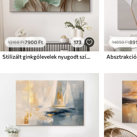
7900
Ft
173
89
13166
Ft
14850
Ft
Stilizált ginkgólevelek nyugodt színekben
Absztrakció