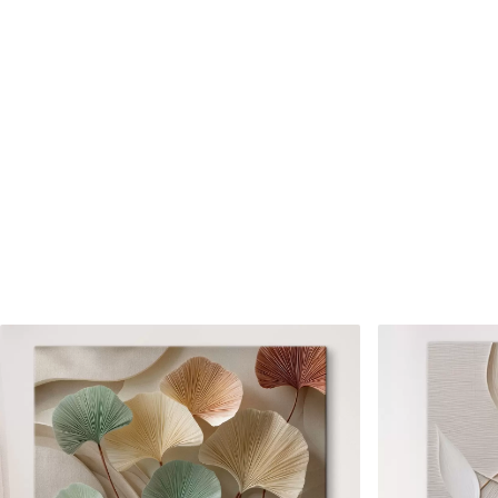
Cikkszám
m01084
Továbbá
Lakkbevonatot adhat hozzá
Elérhető anyagok
Standard
Prémium
Tól
15800
Ft
Tól
19750
Ft
✓
✓
Élénk, gazdag színek
Élénk, gazdag színek
✓
✓
Fakulásálló
Fakulásálló
✓
✓
Biztonságos, szagtalan tinta
Biztonságos, szagtala
✗
✓
Vászonhatású felület
Vászonhatású felület
✗
✗
Környezetbarát anyag
Környezetbarát anya