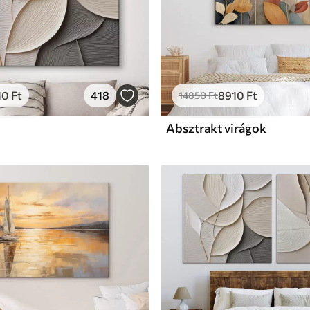
10
Ft
418
8910
Ft
14850
Ft
Absztrakt virágok