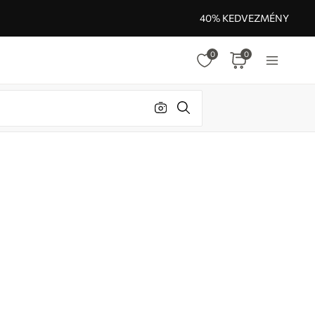
40% KEDVEZMÉNY
0
0