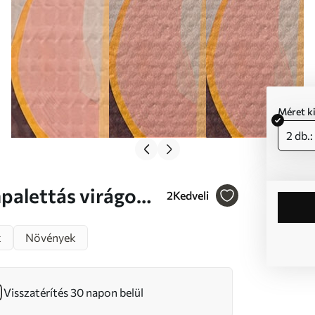
Méret k
2 db.
2
Kedveli
k
Növények
Visszatérítés 30 napon belül