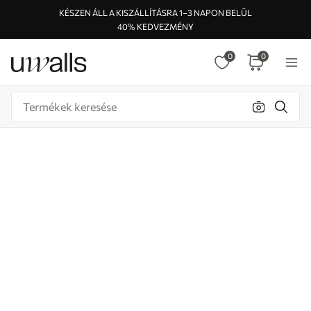
KÉSZEN ÁLL A KISZÁLLÍTÁSRA 1–3 NAPON BELÜL
40% KEDVEZMÉNY
0
0