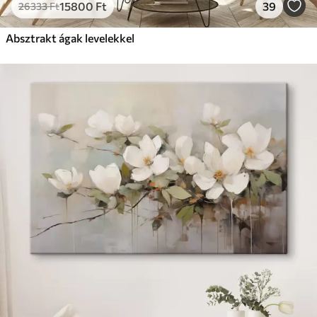
15800
Ft
39
26333
Ft
Absztrakt ágak levelekkel