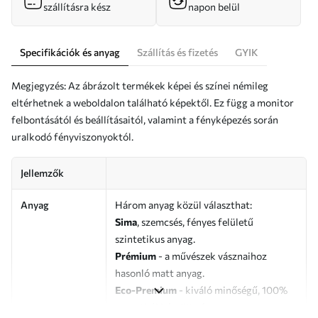
szállításra kész
napon belül
Specifikációk és anyag
Szállítás és fizetés
GYIK
Megjegyzés: Az ábrázolt termékek képei és színei némileg
eltérhetnek a weboldalon található képektől. Ez függ a monitor
felbontásától és beállításaitól, valamint a fényképezés során
uralkodó fényviszonyoktól.
Jellemzők
Anyag
Három anyag közül választhat:
Sima
, szemcsés, fényes felületű
szintetikus anyag.
Prémium
- a művészek vásznaihoz
hasonló matt anyag.
Eco-Premium
- kiváló minőségű, 100%
pamutból készült vászon.