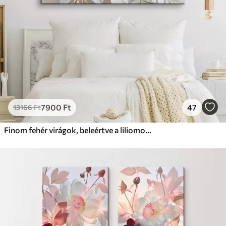
7900
Ft
47
13166
Ft
Finom fehér virágok, beleértve a liliomot, rózsát és más virágokat puha, bársonyos szirmokkal