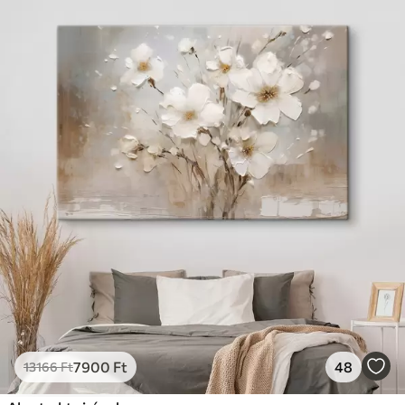
7900
Ft
48
13166
Ft