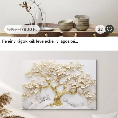
7900
Ft
32
13166
Ft
Fehér virágok kék levelekkel, világos bézs háttéren, látható ecsetvonásokkal