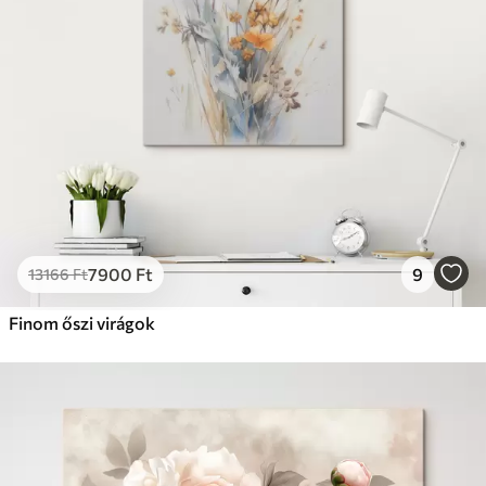
Prémium
Tól
9875
Ft
✓
Élénk, gazdag színek
✓
Fakulásálló
✓
Biztonságos, szagtalan tinta
✓
Vászonhatású felület
✗
Környezetbarát anyag
Eco-Prémium
Tól
12405
Ft
7900
Ft
9
13166
Ft
✓
Élénk, gazdag színek
✓
Finom őszi virágok
Fakulásálló
✓
Biztonságos, szagtalan tinta
✓
Vászonhatású felület
✓
Környezetbarát anyag