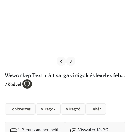
Vászonkép Texturált sárga virágok és levelek fehér
háttér előtt, finom ecsetvonásokkal Nr m01116
7
Kedveli
Tobbreszes
Virágok
Virágzó
Fehér
1–3 munkanapon belül
Visszatérítés 30