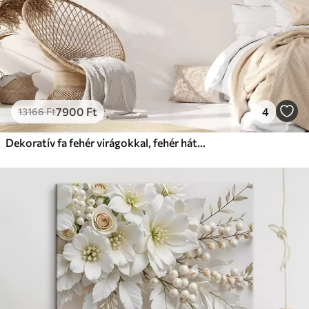
7900
Ft
4
13166
Ft
Dekoratív fa fehér virágokkal, fehér háttér, fehér sziklák, bonyolult részletek, természet ihlette művészet