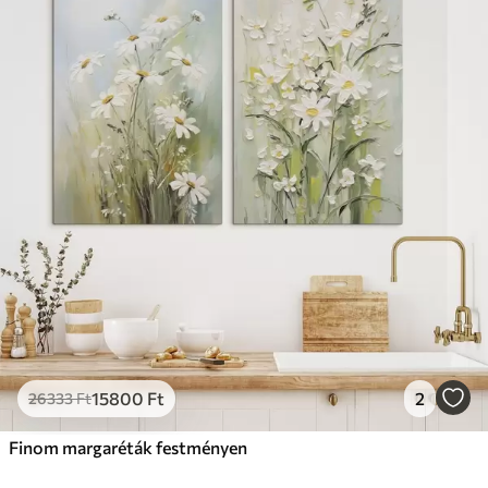
15800
Ft
2
26333
Ft
Finom margaréták festményen