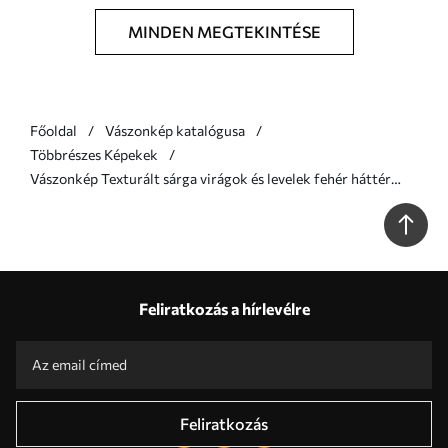
MINDEN MEGTEKINTÉSE
Főoldal
Vászonkép katalógusa
Többrészes Képekek
Vászonkép Texturált sárga virágok és levelek fehér háttér
előtt, finom ecsetvonásokkal Nr m01116
Feliratkozás a hírlevélre
Feliratkozás