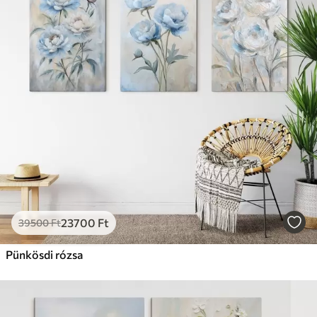
23700
Ft
39500
Ft
Pünkösdi rózsa