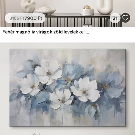
7900
Ft
21
13166
Ft
Fehér magnólia virágok zöld levelekkel egy ágon, lágy ecsetvonásokkal, tompa színekkel