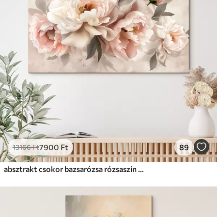
7900
Ft
89
13166
Ft
absztrakt csokor bazsarózsa rózsaszín tónusokkal