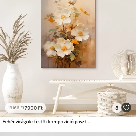
7900
Ft
8
13166
Ft
Fehér virágok: festői kompozíció pasztell tónusokban