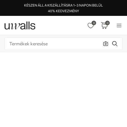
KÉSZEN ÁLL A KISZÁLLÍTÁSRA 1–3 NAPON BELÜL
40% KEDVEZMÉNY
0
0