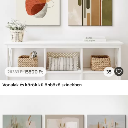
15800
Ft
35
26333
Ft
Vonalak és körök különböző színekben