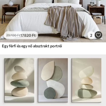
17820
Ft
2
29700
Ft
Egy férfi és egy nő absztrakt portréi