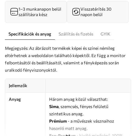
1–3 munkanapon belül
Visszatérítés 30
szállításra kész
napon belül
Specifikációk és anyag
Szállítás és fizetés
GYIK
Megjegyzés: Az ábrázolt termékek képei és színei némileg
eltérhetnek a weboldalon található képektől. Ez függ a monitor
felbontásától és beállításaitól, valamint a fényképezés során
uralkodó fényviszonyoktól.
Jellemzők
Anyag
Három anyag közül választhat:
Sima
, szemcsés, fényes felületű
szintetikus anyag.
Prémium
- a művészek vásznaihoz
hasonló matt anyag.
Eco-Premium
- kiváló minőségű, 100%