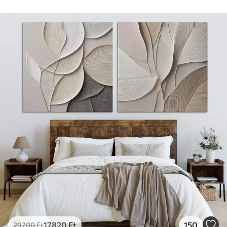
17820
Ft
150
29700
Ft