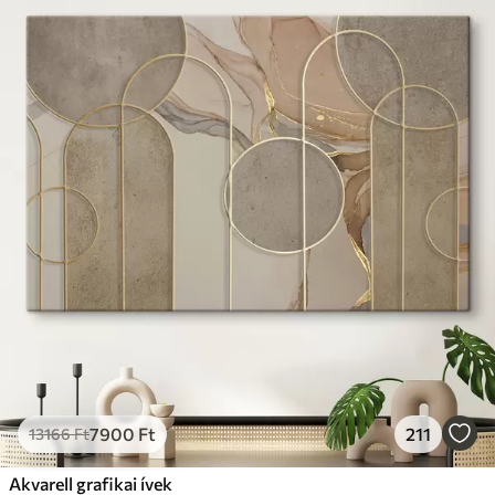
7900
Ft
211
13166
Ft
Akvarell grafikai ívek