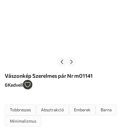
Vászonkép Szerelmes pár Nr m01141
6
Kedveli
Tobbreszes
Absztrakció
Emberek
Barna
Minimalizmus