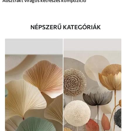
Absztrakt virágos kétrészes kompozíció
NÉPSZERŰ KATEGÓRIÁK