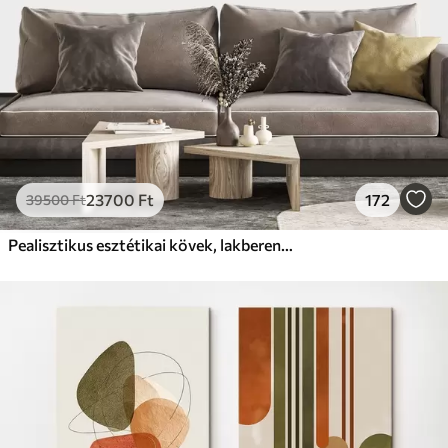
23700
Ft
172
39500
Ft
Pealisztikus esztétikai kövek, lakberendezés, természetes megvilágítás