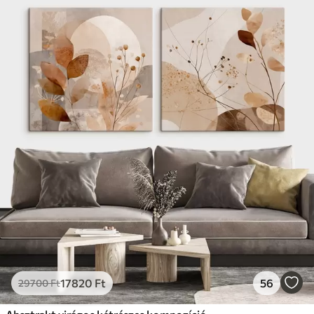
17820
Ft
56
29700
Ft