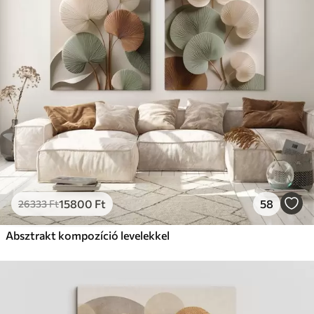
Prémium
Tól
19750
Ft
✓
Élénk, gazdag színek
✓
Fakulásálló
✓
Biztonságos, szagtalan tinta
✓
Vászonhatású felület
✗
Környezetbarát anyag
Eco-Prémium
Tól
24810
Ft
15800
Ft
58
26333
Ft
✓
Élénk, gazdag színek
✓
Absztrakt kompozíció levelekkel
Fakulásálló
✓
Biztonságos, szagtalan tinta
✓
Vászonhatású felület
✓
Környezetbarát anyag