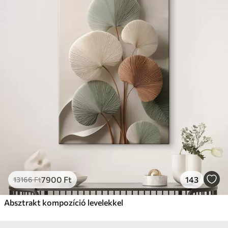
7900
Ft
143
13166
Ft
Absztrakt kompozíció levelekkel