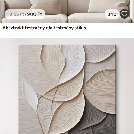
7900
Ft
340
13166
Ft
Absztrakt festmény olajfestmény stílusban