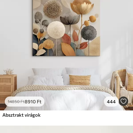
8910
Ft
444
14850
Ft
Absztrakt virágok