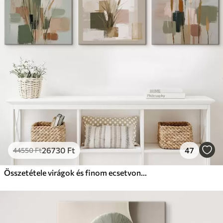
26730
Ft
47
44550
Ft
Összetétele virágok és finom ecsetvonásokkal