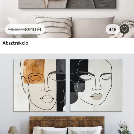
8910
Ft
418
14850
Ft
Absztrakció